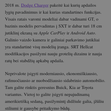
2018 m.
Dodge Charger
pakeitė kai kurių apdailos
lygių pavadinimus ir kai kurias standartines funkcijas.
Visais ratais varomi modeliai dabar vadinami GT, o
bazinis modelis pervadintas į SXT ir dabar turi 18 cm
jutiklinį ekraną su
Apple CarPlay
ir
Android Auto
.
Galinio vaizdo kamera ir galiniai parkavimo jutikliai
yra standartinė visų modelių įranga. SRT Hellcat
modifikacijos pasižymi nauju grotelių dizainu ir nauja
ratų bei stabdžių apkabų apdaila.
Neprivalote įsigyti moderniausio, ekonomiškiausio,
rafinuočiausio ar nuobodžiausio sidabrinio automobilio.
Tam galite rinktis geresnius Buick, Kia ar Toyota
variantus. Vietoj to galite įsigyti nepajudinamą
amerikietišką sedaną, pasižymintį didžiule galia, įžūliu
stiliumi ir gausybe pritaikymo būdų.