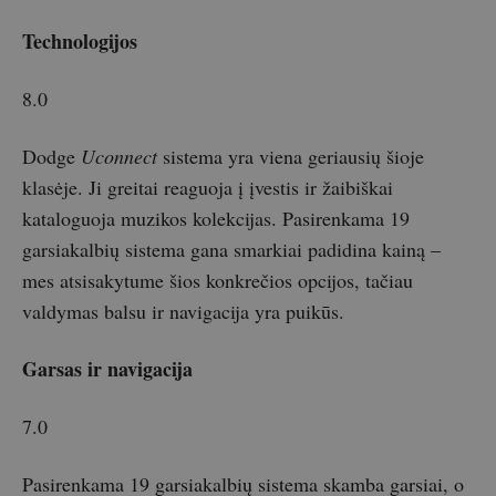
Technologijos
8.0
Dodge
Uconnect
sistema yra viena geriausių šioje
klasėje. Ji greitai reaguoja į įvestis ir žaibiškai
kataloguoja muzikos kolekcijas. Pasirenkama 19
garsiakalbių sistema gana smarkiai padidina kainą –
mes atsisakytume šios konkrečios opcijos, tačiau
valdymas balsu ir navigacija yra puikūs.
Garsas ir navigacija
7.0
Pasirenkama 19 garsiakalbių sistema skamba garsiai, o