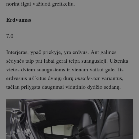
norint ilgai važiuoti greitkeliu.
Erdvumas
7.0
Interjeras, ypač priekyje, yra erdvus. Ant galinės
sėdynės taip pat labai gerai telpa suaugusieji. Užtenka
vietos dviem suaugusiems ir vienam vaikui gale. Jis
erdvesnis už kitus dviejų durų
muscle-car
variantus,
tačiau prilygsta daugumai vidutinio dydžio sedanų.