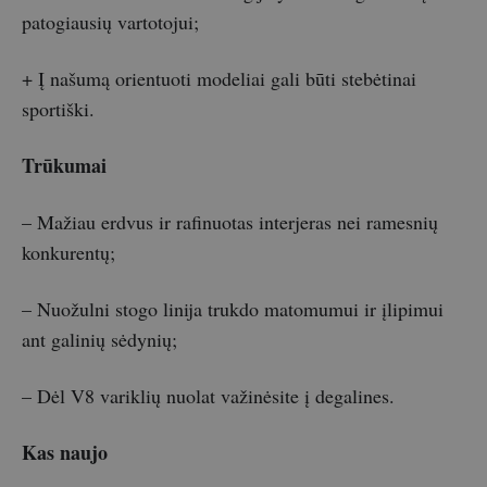
patogiausių vartotojui;
+ Į našumą orientuoti modeliai gali būti stebėtinai
sportiški.
Trūkumai
– Mažiau erdvus ir rafinuotas interjeras nei ramesnių
konkurentų;
– Nuožulni stogo linija trukdo matomumui ir įlipimui
ant galinių sėdynių;
– Dėl V8 variklių nuolat važinėsite į degalines.
Kas naujo