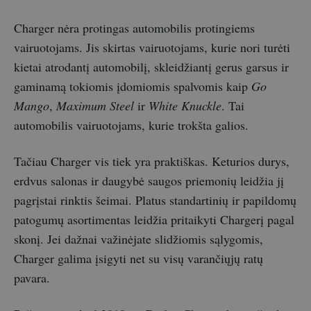
Charger nėra protingas automobilis protingiems
vairuotojams. Jis skirtas vairuotojams, kurie nori turėti
kietai atrodantį automobilį, skleidžiantį gerus garsus ir
gaminamą tokiomis įdomiomis spalvomis kaip
Go
Mango
,
Maximum Steel
ir
White Knuckle
. Tai
automobilis vairuotojams, kurie trokšta galios.
Tačiau Charger vis tiek yra praktiškas. Keturios durys,
erdvus salonas ir daugybė saugos priemonių leidžia jį
pagrįstai rinktis šeimai. Platus standartinių ir papildomų
patogumų asortimentas leidžia pritaikyti Chargerį pagal
skonį. Jei dažnai važinėjate slidžiomis sąlygomis,
Charger galima įsigyti net su visų varančiųjų ratų
pavara.