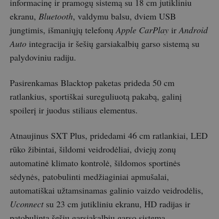
informacinę ir pramogų sistemą su 18 cm jutikliniu
ekranu,
Bluetooth
, valdymu balsu, dviem USB
jungtimis, išmaniųjų telefonų
Apple CarPlay
ir
Android
Auto
integracija ir šešių garsiakalbių garso sistemą su
palydoviniu radiju.
Pasirenkamas Blacktop paketas prideda 50 cm
ratlankius, sportiškai sureguliuotą pakabą, galinį
spoilerį ir juodus stiliaus elementus.
Atnaujinus SXT Plus, pridedami 46 cm ratlankiai, LED
rūko žibintai, šildomi veidrodėliai, dviejų zonų
automatinė klimato kontrolė, šildomos sportinės
sėdynės, patobulinti medžiaginiai apmušalai,
automatiškai užtamsinamas galinio vaizdo veidrodėlis,
Uconnect
su 23 cm jutikliniu ekranu, HD radijas ir
patobulinta šešių garsiakalbių garso sistema.