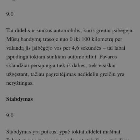
9.0
Tai didelis ir sunkus automobilis, kuris greitai įsibėgėja.
Mūsų bandymų trasoje nuo 0 iki 100 kilometrų per
valandą jis įsibėgėjo vos per 4,6 sekundės – tai labai
įspūdinga tokiam sunkiam automobiliui. Pavaros
sklandžiai persijungia tiek iš dalies, tiek visiškai
užgęstant, tačiau pagreitėjimas nedideliu greičiu yra
neryžtingas.
Stabdymas
9.0
Stabdymas yra puikus, ypač tokiai didelei mašinai.
Pakartotinai intensyviai naudojant stabdžius, stabdžiai