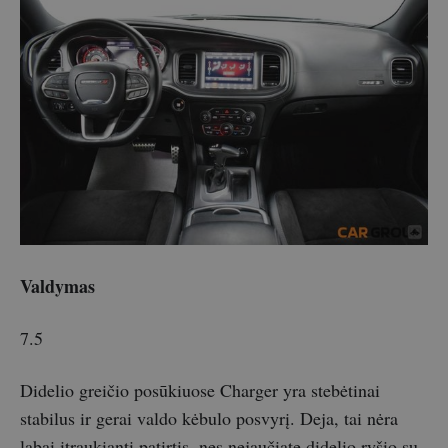
Valdymas
7.5
Didelio greičio posūkiuose Charger yra stebėtinai
stabilus ir gerai valdo kėbulo posvyrį. Deja, tai nėra
labai įtraukianti patirtis, nes nejaučiate didelio ryšio su