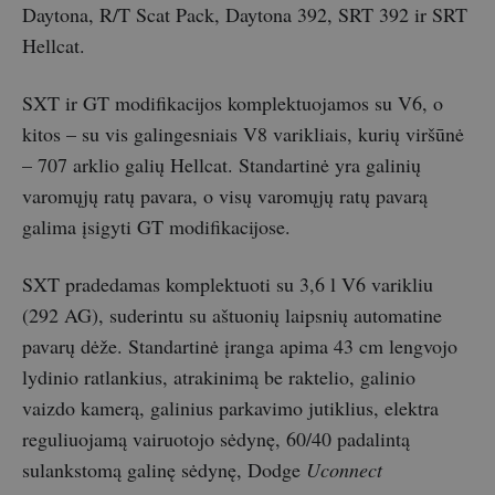
Daytona, R/T Scat Pack, Daytona 392, SRT 392 ir SRT
Hellcat.
SXT ir GT modifikacijos komplektuojamos su V6, o
kitos – su vis galingesniais V8 varikliais, kurių viršūnė
– 707 arklio galių Hellcat. Standartinė yra galinių
varomųjų ratų pavara, o visų varomųjų ratų pavarą
galima įsigyti GT modifikacijose.
SXT pradedamas komplektuoti su 3,6 l V6 varikliu
(292 AG), suderintu su aštuonių laipsnių automatine
pavarų dėže. Standartinė įranga apima 43 cm lengvojo
lydinio ratlankius, atrakinimą be raktelio, galinio
vaizdo kamerą, galinius parkavimo jutiklius, elektra
reguliuojamą vairuotojo sėdynę, 60/40 padalintą
sulankstomą galinę sėdynę, Dodge
Uconnect