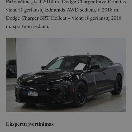
Pažymėtina, kad 2018 m. Dodge Charger buvo išrinktas
vienu iš geriausių Edmunds AWD sedanų, o 2018 m.
Dodge Charger SRT Hellcat – vienu iš geriausių 2018
m. sportinių sedanų.
Ekspertų įvertinimas