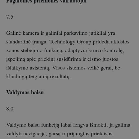
Pagalbinės priemonės vairuotojui
7.5
Galinė kamera ir galiniai parkavimo jutikliai yra
standartinė įranga. Technology Group prideda aklosios
zonos stebėjimo funkciją, adaptyvią kruizo kontrolę,
įspėjimą apie priekinį susidūrimą ir eismo juostos
išlaikymo asistentą. Visos sistemos veikė gerai, be
klaidingų teigiamų rezultatų.
Valdymas balsu
8.0
Valdymo balsu funkciją labai lengva išmokti, ja galima
valdyti navigaciją, garsą ir prijungtus prietaisus.