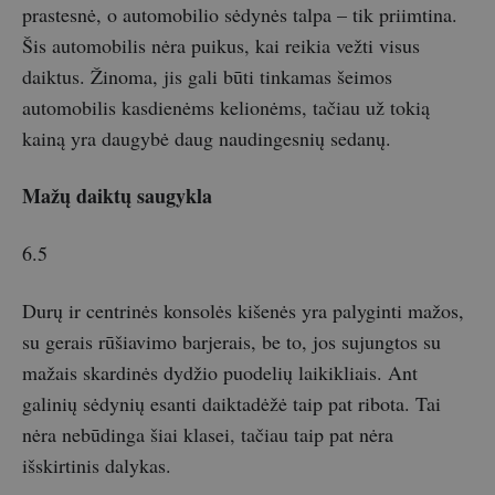
prastesnė, o automobilio sėdynės talpa – tik priimtina.
Šis automobilis nėra puikus, kai reikia vežti visus
daiktus. Žinoma, jis gali būti tinkamas šeimos
automobilis kasdienėms kelionėms, tačiau už tokią
kainą yra daugybė daug naudingesnių sedanų.
Mažų daiktų saugykla
6.5
Durų ir centrinės konsolės kišenės yra palyginti mažos,
su gerais rūšiavimo barjerais, be to, jos sujungtos su
mažais skardinės dydžio puodelių laikikliais. Ant
galinių sėdynių esanti daiktadėžė taip pat ribota. Tai
nėra nebūdinga šiai klasei, tačiau taip pat nėra
išskirtinis dalykas.