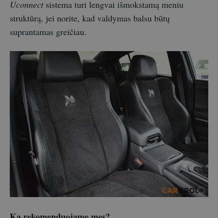
Uconnect
sistema turi lengvai išmokstamą meniu
struktūrą, jei norite, kad valdymas balsu būtų
suprantamas greičiau.
Ką rekomenduojame mes?