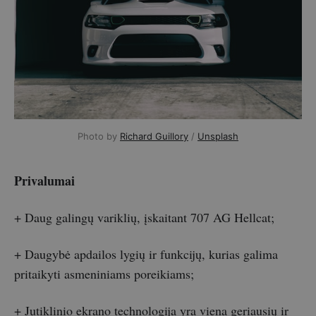
Photo by 
Richard Guillory
 / 
Unsplash
Privalumai
+ Daug galingų variklių, įskaitant 707 AG Hellcat;
+ Daugybė apdailos lygių ir funkcijų, kurias galima
pritaikyti asmeniniams poreikiams;
+ Jutiklinio ekrano technologija yra viena geriausių ir