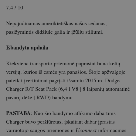
7.4 / 10
Nepajudinamas amerikietiškas našus sedanas,
pasižymintis didžiule galia ir įžūliu stiliumi.
Išbandyta apdaila
Kiekviena transporto priemonė paprastai būna kelių
versijų, kurios iš esmės yra panašios. Šioje apžvalgoje
pateikti įvertinimai pagrįsti išsamiu 2015 m. Dodge
Charger R/T Scat Pack (6,4 l V8 | 8 laipsnių automatinė
pavarų dėžė | RWD) bandymu.
PASTABA
: Nuo šio bandymo atlikimo dabartinis
Charger buvo peržiūrėtas, įskaitant dabar įprastas
vairuotojo saugos priemones ir
Uconnect
informacinės