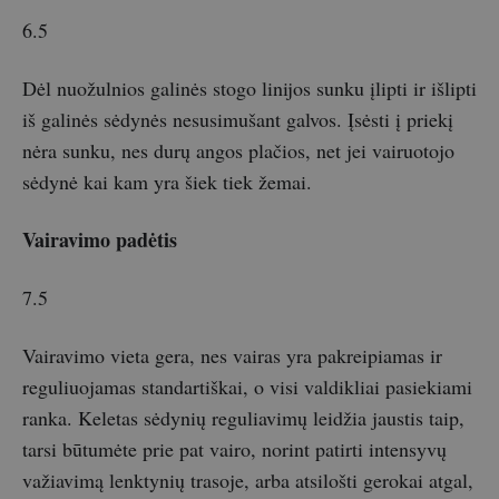
6.5
Dėl nuožulnios galinės stogo linijos sunku įlipti ir išlipti
iš galinės sėdynės nesusimušant galvos. Įsėsti į priekį
nėra sunku, nes durų angos plačios, net jei vairuotojo
sėdynė kai kam yra šiek tiek žemai.
Vairavimo padėtis
7.5
Vairavimo vieta gera, nes vairas yra pakreipiamas ir
reguliuojamas standartiškai, o visi valdikliai pasiekiami
ranka. Keletas sėdynių reguliavimų leidžia jaustis taip,
tarsi būtumėte prie pat vairo, norint patirti intensyvų
važiavimą lenktynių trasoje, arba atsilošti gerokai atgal,