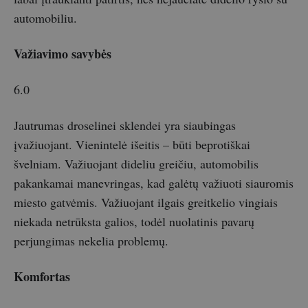
automobiliu.
Važiavimo savybės
6.0
Jautrumas droselinei sklendei yra siaubingas
įvažiuojant. Vienintelė išeitis – būti beprotiškai
švelniam. Važiuojant dideliu greičiu, automobilis
pakankamai manevringas, kad galėtų važiuoti siauromis
miesto gatvėmis. Važiuojant ilgais greitkelio vingiais
niekada netrūksta galios, todėl nuolatinis pavarų
perjungimas nekelia problemų.
Komfortas