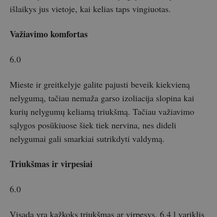
išlaikys jus vietoje, kai kelias taps vingiuotas.
Važiavimo komfortas
6.0
Mieste ir greitkelyje galite pajusti beveik kiekvieną
nelygumą, tačiau nemaža garso izoliacija slopina kai
kurių nelygumų keliamą triukšmą. Tačiau važiavimo
sąlygos posūkiuose šiek tiek nervina, nes dideli
nelygumai gali smarkiai sutrikdyti valdymą.
Triukšmas ir virpesiai
6.0
Visada yra kažkoks triukšmas ar virpesys. 6,4 l variklis