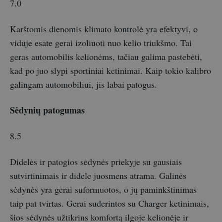
7.0
Karštomis dienomis klimato kontrolė yra efektyvi, o
viduje esate gerai izoliuoti nuo kelio triukšmo. Tai
geras automobilis kelionėms, tačiau galima pastebėti,
kad po juo slypi sportiniai ketinimai. Kaip tokio kalibro
galingam automobiliui, jis labai patogus.
Sėdynių patogumas
8.5
Didelės ir patogios sėdynės priekyje su gausiais
sutvirtinimais ir didele juosmens atrama. Galinės
sėdynės yra gerai suformuotos, o jų paminkštinimas
taip pat tvirtas. Gerai suderintos su Charger ketinimais,
šios sėdynės užtikrins komfortą ilgoje kelionėje ir