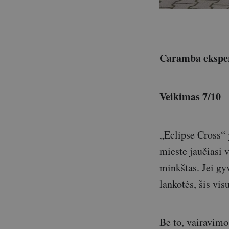
Caramba eksper
Veikimas 7/10
„Eclipse Cross“ 
mieste jaučiasi 
minkštas. Jei gy
lankotės, šis vis
Be to, vairavimo