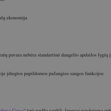
alų ekonomija
ratų pavara nebėra standartinė daugelio apdailos lygių 
oje įdiegtos papildomos pažangios saugos funkcijos
clipse Cross
“ turi veržlų variklį, lengvai naudojamą in