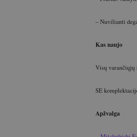
– Nuvilianti deg
Kas naujo
Visų varančiųjų 
SE komplektacij
Apžvalga
„
Mitchubishi E