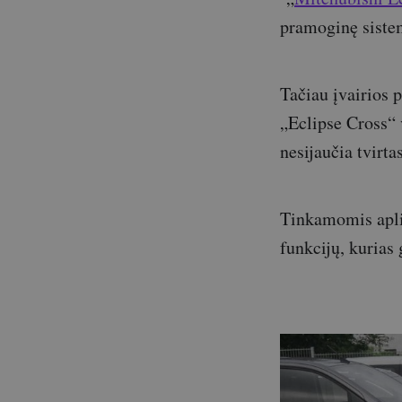
pramoginę sistem
Tačiau įvairios 
„Eclipse Cross“ 
nesijaučia tvirta
Tinkamomis aplin
funkcijų, kurias