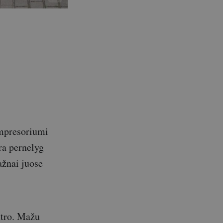
ompresoriumi
ra pernelyg
ažnai juose
ntro. Mažu