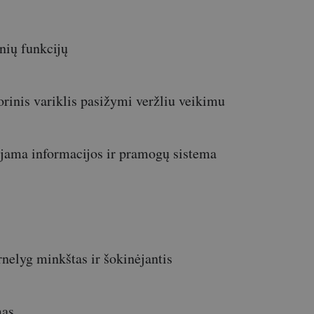
nių funkcijų
inis variklis pasižymi veržliu veikimu
jama informacijos ir pramogų sistema
nelyg minkštas ir šokinėjantis
mas