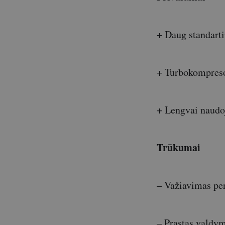
+ Daug standarti
+ Turbokompresor
+ Lengvai naudo
Trūkumai
– Važiavimas per
– Prastas valdy