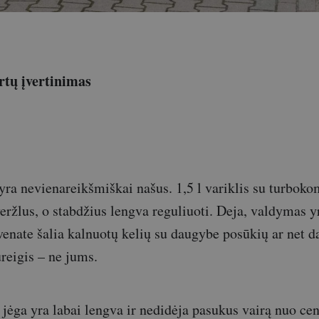
tų įvertinimas
yra nevienareikšmiškai našus. 1,5 l variklis su turbok
veržlus, o stabdžius lengva reguliuoti. Deja, valdymas y
venate šalia kalnuotų kelių su daugybe posūkių ar net d
ureigis – ne jums.
 jėga yra labai lengva ir nedidėja pasukus vairą nuo ce