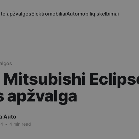
to apžvalgos
Elektromobiliai
Automobilių skelbimai
algos
Mitsubishi Eclips
s apžvalga
a Auto
24
•
4 min read