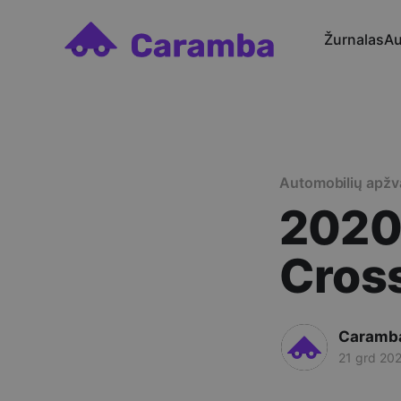
Žurnalas
Au
Automobilių apžv
2020 
Cros
Caramb
21 grd 20