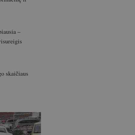
biausia –
isureigis
go skaičiaus