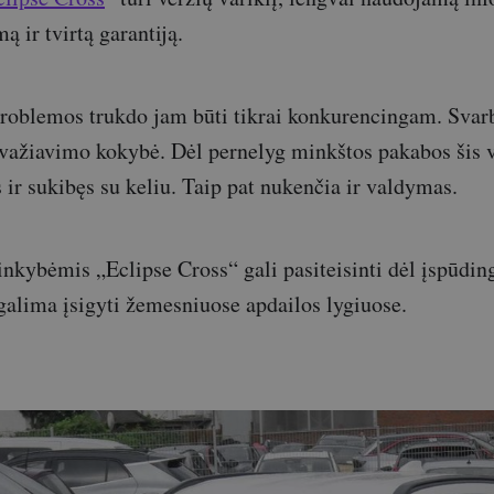
ą ir tvirtą garantiją.
problemos trukdo jam būti tikrai konkurencingam. Svar
važiavimo kokybė. Dėl pernelyg minkštos pakabos šis v
s ir sukibęs su keliu. Taip pat nukenčia ir valdymas.
kybėmis „Eclipse Cross“ gali pasiteisinti dėl įspūdin
 galima įsigyti žemesniuose apdailos lygiuose.