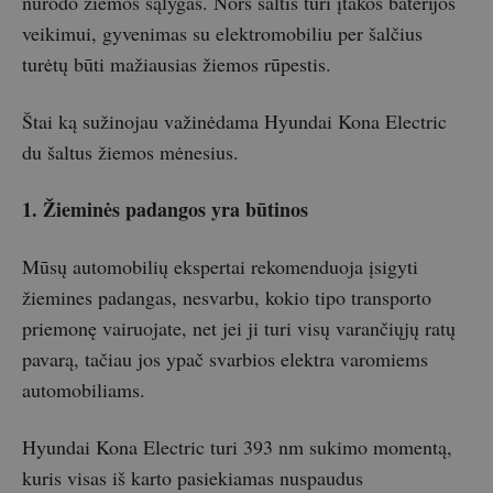
nurodo žiemos sąlygas. Nors šaltis turi įtakos baterijos
veikimui, gyvenimas su elektromobiliu per šalčius
turėtų būti mažiausias žiemos rūpestis.
Štai ką sužinojau važinėdama Hyundai Kona Electric
du šaltus žiemos mėnesius.
1. Žieminės padangos yra būtinos
Mūsų automobilių ekspertai rekomenduoja įsigyti
žiemines padangas, nesvarbu, kokio tipo transporto
priemonę vairuojate, net jei ji turi visų varančiųjų ratų
pavarą, tačiau jos ypač svarbios elektra varomiems
automobiliams.
Hyundai Kona Electric turi 393 nm sukimo momentą,
kuris visas iš karto pasiekiamas nuspaudus