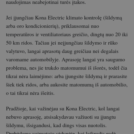
naudojimas neabejotinai turės įtakos.
Jei įjungčiau Kona Electric klimato kontrolę (šildymą
arba oro kondicionierių), priklausomai nuo
temperatūros ir ventiliatoriaus greičio, dingtų nuo 20 iki
50 km ridos. Tačiau jei neįjungčiau šildymo ir rūko
valytuvo, langai aprasotų daug greičiau nei degalais
varomame automobilyje. Aprasoję langai yra saugumo
problema, nes jie trukdo matomumui iš išorės, todėl čia
tikrai nėra laimėjimo: arba įjungsite šildymą ir prarasite
šiek tiek ridos, arba aukosite matomumą iš automobilio,
o tai tikrai nėra išeitis.
Pradžioje, kai važinėjau su Kona Electric, kol langai
nebuvo aprasoję, atsisakydavau važiuoti su įjungtu
šildymu, išsigandusi, kad dings visas nuotolis.
Drebėdama vairuotojo sėdynėje, kai laikrodis rodė