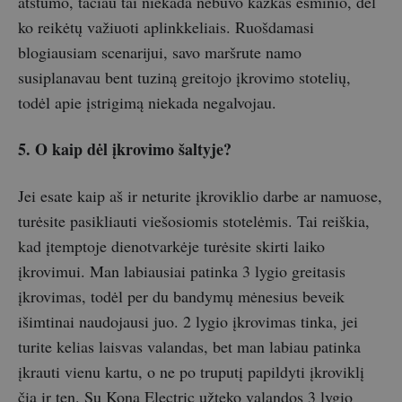
atstumo, tačiau tai niekada nebuvo kažkas esminio, dėl
ko reikėtų važiuoti aplinkkeliais. Ruošdamasi
blogiausiam scenarijui, savo maršrute namo
susiplanavau bent tuziną greitojo įkrovimo stotelių,
todėl apie įstrigimą niekada negalvojau.
5. O kaip dėl įkrovimo šaltyje?
Jei esate kaip aš ir neturite įkroviklio darbe ar namuose,
turėsite pasikliauti viešosiomis stotelėmis. Tai reiškia,
kad įtemptoje dienotvarkėje turėsite skirti laiko
įkrovimui. Man labiausiai patinka 3 lygio greitasis
įkrovimas, todėl per du bandymų mėnesius beveik
išimtinai naudojausi juo. 2 lygio įkrovimas tinka, jei
turite kelias laisvas valandas, bet man labiau patinka
įkrauti vienu kartu, o ne po truputį papildyti įkroviklį
čia ir ten. Su Kona Electric užteko valandos 3 lygio