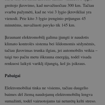
greitojo įkrovimo, kad nuvažiuočiau 300 km. Tačiau
svarbu pažymėti, kad ne visi 3 lygio įkrovikliai yra
vienodi. Prie kito 3 lygio įrenginio prijungus 45
minutėms, nuvažiuoti pavyko tik 145 km.
Įkraunant elektromobilį galima įjungti ir naudotis
klimato kontrolės sistema bei šildomomis sėdynėmis,
tačiau įkrovimas trunka ilgiau, jei automobilis veikia –
taigi tuo pačiu metu iškrauna energiją, todėl visada
renkuosi laikyti variklį išjungtą, kol jis įsikraus.
Pabaigai
Elektromobiliai tinka ne visiems, tačiau daugelio
baimes dėl žiemą naudojamų elektromobilių lengva
sumažinti, todėl vairuotojams tai neturėtų kelti streso.