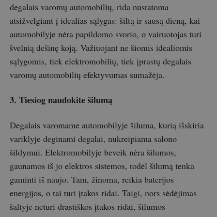
degalais varomų automobilių, rida nustatoma
atsižvelgiant į idealias sąlygas: šiltą ir sausą dieną, kai
automobilyje nėra papildomo svorio, o vairuotojas turi
švelnią dešinę koją. Važiuojant ne šiomis idealiomis
sąlygomis, tiek elektromobilių, tiek įprastų degalais
varomų automobilių efektyvumas sumažėja.
3. Tiesiog naudokite šilumą
Degalais varomame automobilyje šiluma, kurią išskiria
variklyje deginami degalai, nukreipiama salono
šildymui. Elektromobilyje beveik nėra šilumos,
gaunamos iš jo elektros sistemos, todėl šilumą tenka
gaminti iš naujo. Tam, žinoma, reikia baterijos
energijos, o tai turi įtakos ridai. Taigi, nors sėdėjimas
šaltyje neturi drastiškos įtakos ridai, šilumos