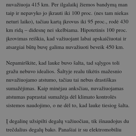
nuvažiuoja 415 km. Per ilgalaikį žiemos bandymą man
taip ir nepavyko jo įkrauti iki 100 proc. (nes tam niekas
neturi laiko), tačiau kartą įkrovus iki 95 proc., rodė 430
km ridą – didesnę nei skelbiama. Hipotetinis 100 proc.
įkrovimas reiškia, kad važiuojant labai apskaičiuotai ir
atsargiai būtų buvę galima nuvažiuoti beveik 450 km.
Nepamirškite, kad lauke buvo šalta, tad sąlygos toli
gražu nebuvo idealios. Šaltyje realu tikėtis mažesnio
nuvažiuojamo atstumo, tačiau tai nebus drastiškas
sumažėjimas. Kaip minėjau anksčiau, nuvažiuojamas
atstumas paprastai sumažėja dėl klimato kontrolės
sistemos naudojimo, o ne dėl to, kad lauke tiesiog šalta.
Į degalinę užsipilti degalų važiuočiau, tik išnaudojus du
trečdalius degalų bako. Panašiai ir su elektromobiliu