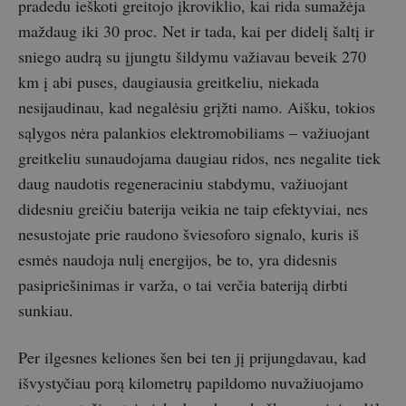
pradedu ieškoti greitojo įkroviklio, kai rida sumažėja
maždaug iki 30 proc. Net ir tada, kai per didelį šaltį ir
sniego audrą su įjungtu šildymu važiavau beveik 270
km į abi puses, daugiausia greitkeliu, niekada
nesijaudinau, kad negalėsiu grįžti namo. Aišku, tokios
sąlygos nėra palankios elektromobiliams – važiuojant
greitkeliu sunaudojama daugiau ridos, nes negalite tiek
daug naudotis regeneraciniu stabdymu, važiuojant
didesniu greičiu baterija veikia ne taip efektyviai, nes
nesustojate prie raudono šviesoforo signalo, kuris iš
esmės naudoja nulį energijos, be to, yra didesnis
pasipriešinimas ir varža, o tai verčia bateriją dirbti
sunkiau.
Per ilgesnes keliones šen bei ten jį prijungdavau, kad
išvystyčiau porą kilometrų papildomo nuvažiuojamo