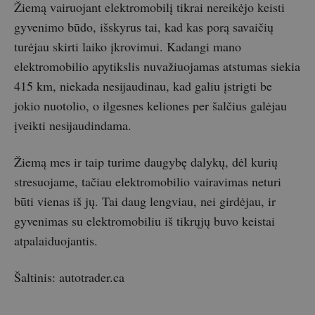
Žiemą vairuojant elektromobilį tikrai nereikėjo keisti
gyvenimo būdo, išskyrus tai, kad kas porą savaičių
turėjau skirti laiko įkrovimui. Kadangi mano
elektromobilio apytikslis nuvažiuojamas atstumas siekia
415 km, niekada nesijaudinau, kad galiu įstrigti be
jokio nuotolio, o ilgesnes keliones per šalčius galėjau
įveikti nesijaudindama.
Žiemą mes ir taip turime daugybę dalykų, dėl kurių
stresuojame, tačiau elektromobilio vairavimas neturi
būti vienas iš jų. Tai daug lengviau, nei girdėjau, ir
gyvenimas su elektromobiliu iš tikrųjų buvo keistai
atpalaiduojantis.
Šaltinis: autotrader.ca