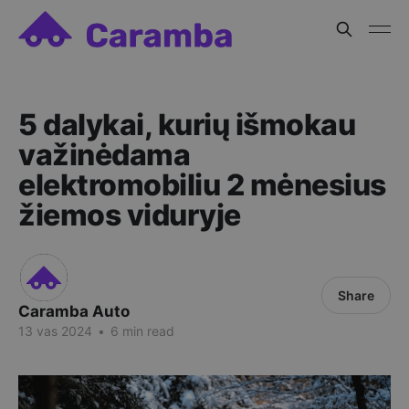
5 dalykai, kurių išmokau
važinėdama
elektromobiliu 2 mėnesius
žiemos viduryje
Share
Caramba Auto
13 vas 2024
•
6 min read