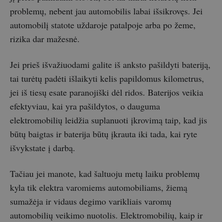
problemų, nebent jau automobilis labai išsikrovęs. Jei
automobilį statote uždaroje patalpoje arba po žeme,
rizika dar mažesnė.
Jei prieš išvažiuodami galite iš anksto pašildyti bateriją,
tai turėtų padėti išlaikyti kelis papildomus kilometrus,
jei iš tiesų esate paranojiški dėl ridos. Baterijos veikia
efektyviau, kai yra pašildytos, o dauguma
elektromobilių leidžia suplanuoti įkrovimą taip, kad jis
būtų baigtas ir baterija būtų įkrauta iki tada, kai ryte
išvykstate į darbą.
Tačiau jei manote, kad šaltuoju metų laiku problemų
kyla tik elektra varomiems automobiliams, žiemą
sumažėja ir vidaus degimo varikliais varomų
automobilių veikimo nuotolis. Elektromobilių, kaip ir