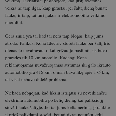
veikimą. Tikriausiai pastebėjote, kad jūsų telefonas
veikia ne taip ilgai, kaip įprastai, jei šaltą dieną būnate
lauke, ir taip, tai turi įtakos ir elektromobilio veikimo
nuotoliui.
Gera žinia yra ta, kad tai nėra taip blogai, kaip jums
atrodo. Palikusi Kona Electric stovėti lauke per šaltį tris
dienas jo nevairavau, o kai grįžau jo pasiimti, jis buvo
praradęs tik 10 km nuotolio. Kadangi Kona
reklamuojamas nuvažiuojamas atstumas iki galo įkrauto
automobilio yra 415 km, o man buvo likę apie 175 km,
tai visai nebuvo didelė problema.
Niekada nebijojau, kad liksiu įstrigusi su neveikiančiu
elektriniu automobiliu po kelių dienų, kai paliksiu jį
stovėti lauke šaltyje. Jei tai jums kelia nerimą, įkraukite
jį prieš palikdami stovėti, bet tai tikrai neturėtų kelti