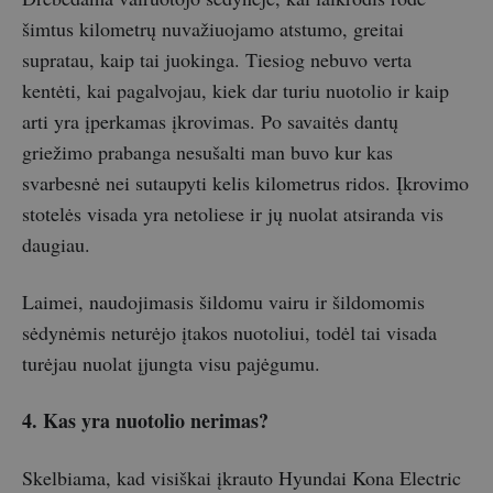
šimtus kilometrų nuvažiuojamo atstumo, greitai
supratau, kaip tai juokinga. Tiesiog nebuvo verta
kentėti, kai pagalvojau, kiek dar turiu nuotolio ir kaip
arti yra įperkamas įkrovimas. Po savaitės dantų
griežimo prabanga nesušalti man buvo kur kas
svarbesnė nei sutaupyti kelis kilometrus ridos. Įkrovimo
stotelės visada yra netoliese ir jų nuolat atsiranda vis
daugiau.
Laimei, naudojimasis šildomu vairu ir šildomomis
sėdynėmis neturėjo įtakos nuotoliui, todėl tai visada
turėjau nuolat įjungta visu pajėgumu.
4. Kas yra nuotolio nerimas?
Skelbiama, kad visiškai įkrauto Hyundai Kona Electric