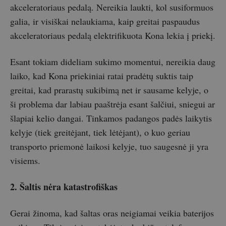
akceleratoriaus pedalą. Nereikia laukti, kol susiformuos
galia, ir visiškai nelaukiama, kaip greitai paspaudus
akceleratoriaus pedalą elektrifikuota Kona lekia į priekį.
Esant tokiam dideliam sukimo momentui, nereikia daug
laiko, kad Kona priekiniai ratai pradėtų suktis taip
greitai, kad prarastų sukibimą net ir sausame kelyje, o
ši problema dar labiau paaštrėja esant šalčiui, sniegui ar
šlapiai kelio dangai. Tinkamos padangos padės laikytis
kelyje (tiek greitėjant, tiek lėtėjant), o kuo geriau
transporto priemonė laikosi kelyje, tuo saugesnė ji yra
visiems.
2. Šaltis nėra katastrofiškas
Gerai žinoma, kad šaltas oras neigiamai veikia baterijos