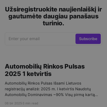
Užsiregistruokite naujienlaiškį ir
gautumėte daugiau panašaus
turinio.
Enter your email
Subscribe
Automobilių Rinkos Pulsas
2025 1 ketvirtis
Automobilių Rinkos Pulsas Išsami Lietuvos
registracijų analizė: 2025 m. I ketvirtis Naudotų
Automobilių Dominavimas ~90% Visų pirmą kartą
registruotų automobilių buvo naudoti. ➡️ Vidutinis
06 bir 2025
3 min read
Importo Amžius 10-15 metų – tipinis Lietuvoje