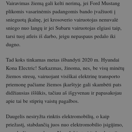
Vairavimas žiemą gali kelti nerimą, jei Ford Mustang
plikomis vasarinėmis padangomis bando įvažiuoti į
snieguotą įkalnę, jei krosoverio vairuotojas nenuvalė
sniego nuo langų ir jei Subaru vairuotojas elgiasi taip,
tarsi tuoj atleis iš darbo, jeigu nepaspaus pedalo iki
dugno.
Tad koks tinkamas metas išbandyti 2020 m. Hyundai
Kona Electric! Sarkazmas, žinoma, nes, be visų minėtų
žiemos stresų, vairuojant visiškai elektrinę transporto
priemonę pačiame žiemos įkarštyje gali skambėti pats
didžiausias iššūkis, tačiau aš išgyvenau ir papasakojau
apie tai be stiprių vaistų pagalbos.
Daugelis nesiryžta rinktis elektromobilių, o kaip
priežastį, stabdančią juos nuo elektromobilio įsigijimo,