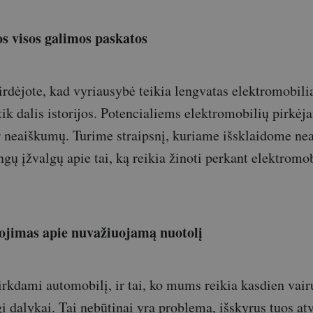
os visos galimos paskatos
girdėjote, kad vyriausybė teikia lengvatas elektromobili
 tik dalis istorijos. Potencialiems elektromobilių pirkėj
r neaiškumų. Turime straipsnį, kuriame išsklaidome ne
gų įžvalgų apie tai, ką reikia žinoti perkant elektromob
vojimas apie nuvažiuojamą nuotolį
irkdami automobilį, ir tai, ko mums reikia kasdien vair
gi dalykai. Tai nebūtinai yra problema, išskyrus tuos atv