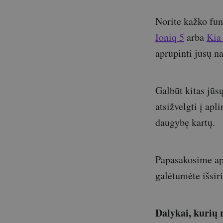
Norite kažko fun
Ioniq 5
arba
Kia
aprūpinti jūsų n
Galbūt kitas jūs
atsižvelgti į apl
daugybę kartų.
Papasakosime api
galėtumėte išsir
Dalykai, kurių 