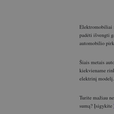
Elektromobiliai 
padėti išvengti 
automobilio pir
Šiais metais aut
kiekviename rink
elektrinį modelį.
Turite mažiau ne
sumą? Įsigykite