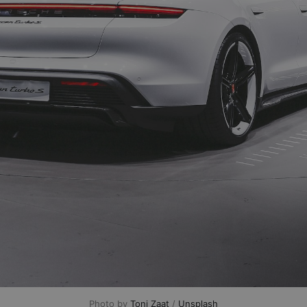
Photo by 
Toni Zaat
 / 
Unsplash