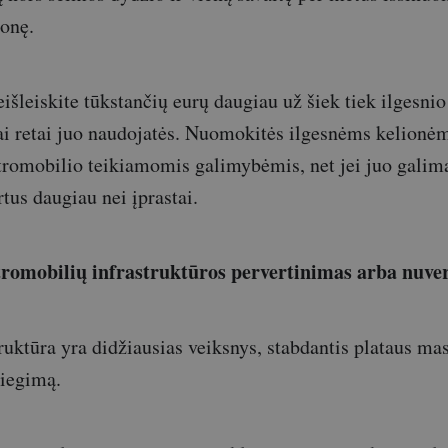
onę.
eišleiskite tūkstančių eurų daugiau už šiek tiek ilgesnio
ai retai juo naudojatės. Nuomokitės ilgesnėms kelionėm
romobilio teikiamomis galimybėmis, net jei juo galima
artus daugiau nei įprastai.
ktromobilių infrastruktūros pervertinimas arba nuve
ruktūra yra didžiausias veiksnys, stabdantis plataus ma
diegimą.