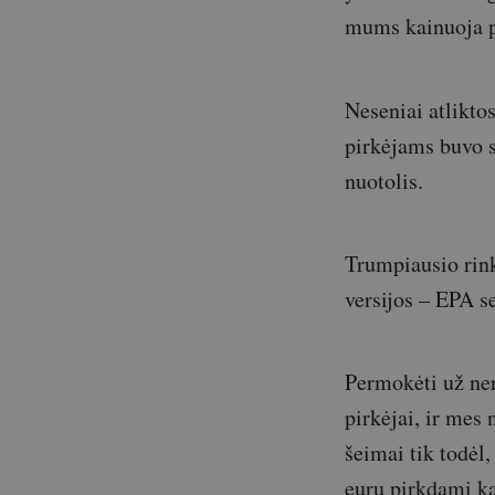
mums kainuoja p
Neseniai atlikto
pirkėjams buvo s
nuotolis.
Trumpiausio rin
versijos – EPA s
Permokėti už ner
pirkėjai, ir mes 
šeimai tik todėl
eurų pirkdami ką