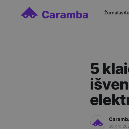
Žurnalas
Au
5 kla
išven
elekt
Caramb
26 grd 20