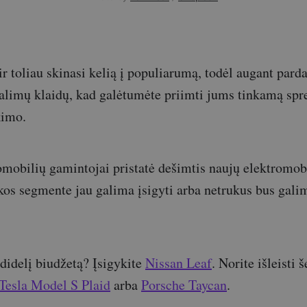
ir toliau skinasi kelią į populiarumą, todėl augant pa
galimų klaidų, kad galėtumėte priimti jums tinkamą sp
kimo.
omobilių gamintojai pristatė dešimtis naujų elektromob
os segmente jau galima įsigyti arba netrukus bus galim
didelį biudžetą? Įsigykite
Nissan Leaf
. Norite išleisti 
Tesla Model S Plaid
arba
Porsche Taycan
.