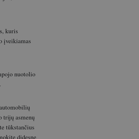
, kuris
jo įveikiamas
mpojo nuotolio
.
 automobilių
io trijų asmenų
te tūkstančius
omokite didesnę