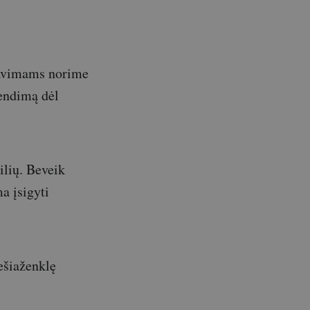
rdavimams norime
rendimą dėl
ilių. Beveik
a įsigyti
šešiaženklę