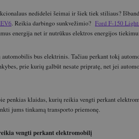
kcionalaus nedidelei šeimai ir šiek tiek stiliaus? Išban
 EV6
. Reikia darbingo sunkvežimio?
Ford F-150 Ligh
amus energija net ir nutrūkus elektros energijos tiekimu
ų automobilis bus elektrinis. Tačiau perkant tokį automo
inkybes, prie kurių galbūt nesate pripratę, net jei autom
e penkias klaidas, kurių reikia vengti perkant elektrom
inkti jums tinkamą transporto priemonę.
reikia vengti perkant elektromobilį