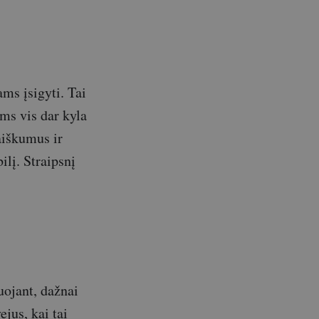
ams įsigyti. Tai
ams vis dar kyla
aiškumus ir
ilį. Straipsnį
uojant, dažnai
ejus, kai tai