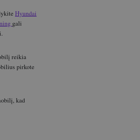
dykite
Hyundai
tning
gali
i.
bilį reikia
obilius pirkote
obilį, kad