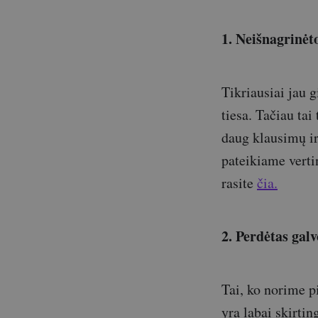
1. Neišnagrinėt
Tikriausiai jau 
tiesa. Tačiau tai
daug klausimų i
pateikiame vertin
rasite
čia.
2. Perdėtas gal
Tai, ko norime p
yra labai skirtin