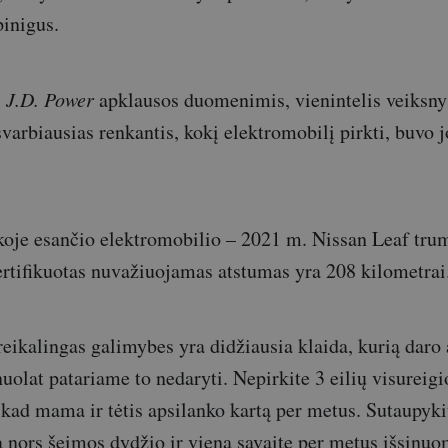
inigus.
s
J.D. Power
apklausos duomenimis, vienintelis veiksnys
varbiausias renkantis, kokį elektromobilį pirkti, buvo 
koje esančio elektromobilio – 2021 m. Nissan Leaf tru
ertifikuotas nuvažiuojamas atstumas yra 208 kilometrai
eikalingas galimybes yra didžiausia klaida, kurią daro
nuolat patariame to nedaryti. Nepirkite 3 eilių visureig
, kad mama ir tėtis apsilanko kartą per metus. Sutaupyki
 nors šeimos dydžio ir vieną savaitę per metus išsinu