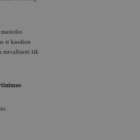
 nuotolio
s ir kasdien
 nuvažiuoti tik
rtinimas
sto