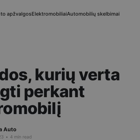
to apžvalgos
Elektromobiliai
Automobilių skelbimai
idos, kurių verta
gti perkant
romobilį
a Auto
23
•
4 min read