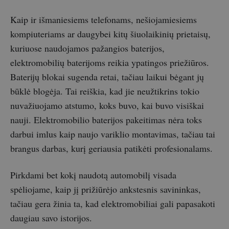
Kaip ir išmaniesiems telefonams, nešiojamiesiems
kompiuteriams ar daugybei kitų šiuolaikinių prietaisų,
kuriuose naudojamos pažangios baterijos,
elektromobilių baterijoms reikia ypatingos priežiūros.
Baterijų blokai sugenda retai, tačiau laikui bėgant jų
būklė blogėja. Tai reiškia, kad jie neužtikrins tokio
nuvažiuojamo atstumo, koks buvo, kai buvo visiškai
nauji. Elektromobilio baterijos pakeitimas nėra toks
darbui imlus kaip naujo variklio montavimas, tačiau tai
brangus darbas, kurį geriausia patikėti profesionalams.
Pirkdami bet kokį naudotą automobilį visada
spėliojame, kaip jį prižiūrėjo ankstesnis savininkas,
tačiau gera žinia ta, kad elektromobiliai gali papasakoti
daugiau savo istorijos.