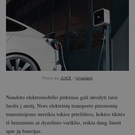
Photo by 
JUICE
 / 
Unsplash
Naudoto elektromobilio pirkimas gali atrodyti tarsi
šuolis į ateitį. Nors elektrinių transporto priemonių
transmisijoms nereikia tokios priežiūros, kokios tikitės
iš benzininio ar dyzelinio variklio, reikia daug žinoti
apie jų baterijas.