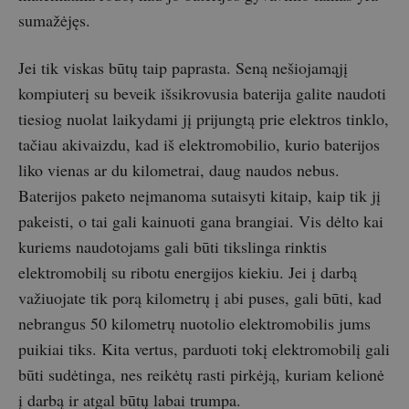
sumažėjęs.
Jei tik viskas būtų taip paprasta. Seną nešiojamąjį
kompiuterį su beveik išsikrovusia baterija galite naudoti
tiesiog nuolat laikydami jį prijungtą prie elektros tinklo,
tačiau akivaizdu, kad iš elektromobilio, kurio baterijos
liko vienas ar du kilometrai, daug naudos nebus.
Baterijos paketo neįmanoma sutaisyti kitaip, kaip tik jį
pakeisti, o tai gali kainuoti gana brangiai. Vis dėlto kai
kuriems naudotojams gali būti tikslinga rinktis
elektromobilį su ribotu energijos kiekiu. Jei į darbą
važiuojate tik porą kilometrų į abi puses, gali būti, kad
nebrangus 50 kilometrų nuotolio elektromobilis jums
puikiai tiks. Kita vertus, parduoti tokį elektromobilį gali
būti sudėtinga, nes reikėtų rasti pirkėją, kuriam kelionė
į darbą ir atgal būtų labai trumpa.