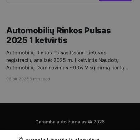
Automobilių Rinkos Pulsas
2025 1 ketvirtis
Automobilių Rinkos Pulsas Išsami Lietuvos
registracijų analizė: 2025 m. I ketvirtis Naudotų
Automobilių Dominavimas ~90% Visų pirmą kartą
registruotų automobilių buvo naudoti. ➡️ Vidutinis
06 bir 2025
3 min read
Importo Amžius 10-15 metų – tipinis Lietuvoje
registruojamo naudoto automobilio amžius. Mėnesio
Registracijų Dinamika 2025 metų pirmąjį ketvirtį
stebimas nuoseklus pirmą kartą Lietuvoje
registruojamų automobilių skaičiaus augimas,
Caramba auto žurnalas
© 2026
Privatumo politika
Automobilų skelbimai
Apie mus