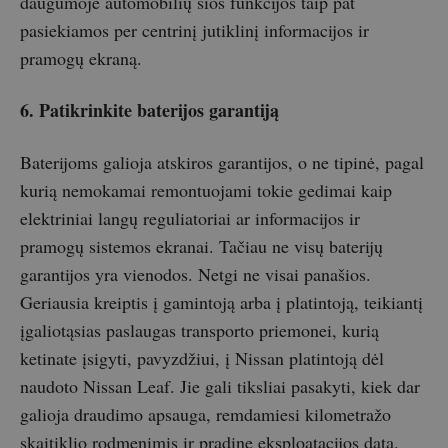
daugumoje automobilių šios funkcijos taip pat
pasiekiamos per centrinį jutiklinį informacijos ir
pramogų ekraną.
6. Patikrinkite baterijos garantiją
Baterijoms galioja atskiros garantijos, o ne tipinė, pagal
kurią nemokamai remontuojami tokie gedimai kaip
elektriniai langų reguliatoriai ar informacijos ir
pramogų sistemos ekranai. Tačiau ne visų baterijų
garantijos yra vienodos. Netgi ne visai panašios.
Geriausia kreiptis į gamintoją arba į platintoją, teikiantį
įgaliotąsias paslaugas transporto priemonei, kurią
ketinate įsigyti, pavyzdžiui, į Nissan platintoją dėl
naudoto Nissan Leaf. Jie gali tiksliai pasakyti, kiek dar
galioja draudimo apsauga, remdamiesi kilometražo
skaitiklio rodmenimis ir pradine eksploatacijos data.