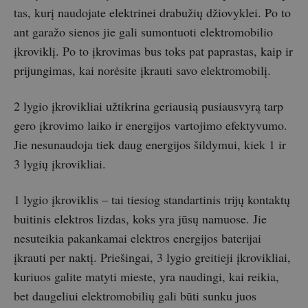
tas, kurį naudojate elektrinei drabužių džiovyklei. Po to
ant garažo sienos jie gali sumontuoti elektromobilio
įkroviklį. Po to įkrovimas bus toks pat paprastas, kaip ir
prijungimas, kai norėsite įkrauti savo elektromobilį.
2 lygio įkrovikliai užtikrina geriausią pusiausvyrą tarp
gero įkrovimo laiko ir energijos vartojimo efektyvumo.
Jie nesunaudoja tiek daug energijos šildymui, kiek 1 ir
3 lygių įkrovikliai.
1 lygio įkroviklis – tai tiesiog standartinis trijų kontaktų
buitinis elektros lizdas, koks yra jūsų namuose. Jie
nesuteikia pakankamai elektros energijos baterijai
įkrauti per naktį. Priešingai, 3 lygio greitieji įkrovikliai,
kuriuos galite matyti mieste, yra naudingi, kai reikia,
bet daugeliui elektromobilių gali būti sunku juos