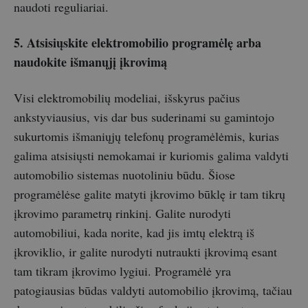
naudoti reguliariai.
5. Atsisiųskite elektromobilio programėlę arba
naudokite išmanųjį įkrovimą
Visi elektromobilių modeliai, išskyrus pačius
ankstyviausius, vis dar bus suderinami su gamintojo
sukurtomis išmaniųjų telefonų programėlėmis, kurias
galima atsisiųsti nemokamai ir kuriomis galima valdyti
automobilio sistemas nuotoliniu būdu. Šiose
programėlėse galite matyti įkrovimo būklę ir tam tikrų
įkrovimo parametrų rinkinį. Galite nurodyti
automobiliui, kada norite, kad jis imtų elektrą iš
įkroviklio, ir galite nurodyti nutraukti įkrovimą esant
tam tikram įkrovimo lygiui. Programėlė yra
patogiausias būdas valdyti automobilio įkrovimą, tačiau