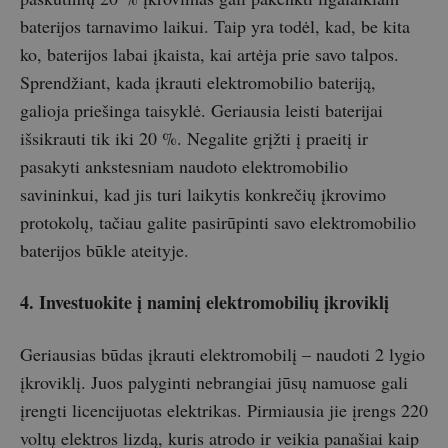
baterijos tarnavimo laikui. Taip yra todėl, kad, be kita
ko, baterijos labai įkaista, kai artėja prie savo talpos.
Sprendžiant, kada įkrauti elektromobilio bateriją,
galioja priešinga taisyklė. Geriausia leisti baterijai
išsikrauti tik iki 20 %. Negalite grįžti į praeitį ir
pasakyti ankstesniam naudoto elektromobilio
savininkui, kad jis turi laikytis konkrečių įkrovimo
protokolų, tačiau galite pasirūpinti savo elektromobilio
baterijos būkle ateityje.
4. Investuokite į naminį elektromobilių įkroviklį
Geriausias būdas įkrauti elektromobilį – naudoti 2 lygio
įkroviklį. Juos palyginti nebrangiai jūsų namuose gali
įrengti licencijuotas elektrikas. Pirmiausia jie įrengs 220
voltų elektros lizdą, kuris atrodo ir veikia panašiai kaip