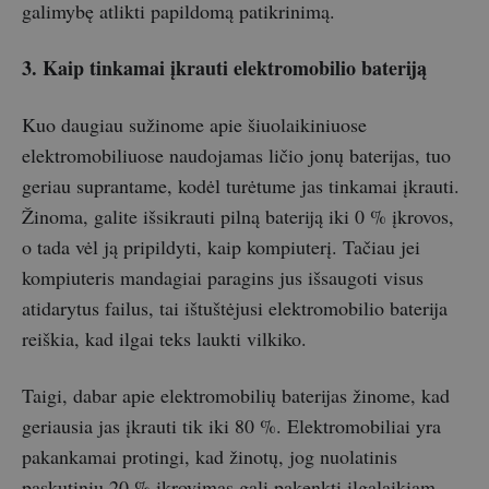
galimybę atlikti papildomą patikrinimą.
3. Kaip tinkamai įkrauti elektromobilio bateriją
Kuo daugiau sužinome apie šiuolaikiniuose
elektromobiliuose naudojamas ličio jonų baterijas, tuo
geriau suprantame, kodėl turėtume jas tinkamai įkrauti.
Žinoma, galite išsikrauti pilną bateriją iki 0 % įkrovos,
o tada vėl ją pripildyti, kaip kompiuterį. Tačiau jei
kompiuteris mandagiai paragins jus išsaugoti visus
atidarytus failus, tai ištuštėjusi elektromobilio baterija
reiškia, kad ilgai teks laukti vilkiko.
Taigi, dabar apie elektromobilių baterijas žinome, kad
geriausia jas įkrauti tik iki 80 %. Elektromobiliai yra
pakankamai protingi, kad žinotų, jog nuolatinis
paskutinių 20 % įkrovimas gali pakenkti ilgalaikiam