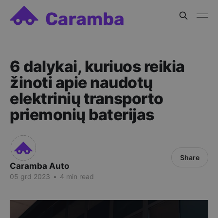
6 dalykai, kuriuos reikia
žinoti apie naudotų
elektrinių transporto
priemonių baterijas
Share
Caramba Auto
05 grd 2023
•
4 min read