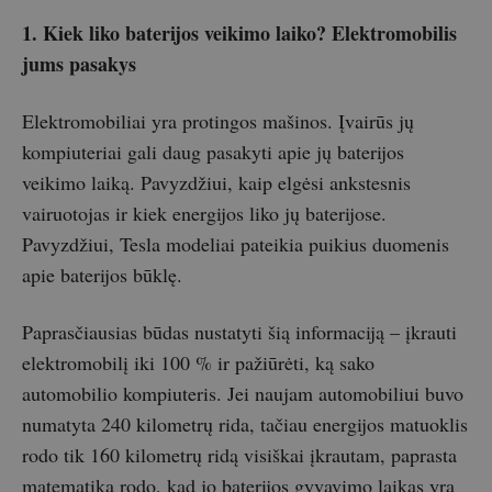
1. Kiek liko baterijos veikimo laiko? Elektromobilis
jums pasakys
Elektromobiliai yra protingos mašinos. Įvairūs jų
kompiuteriai gali daug pasakyti apie jų baterijos
veikimo laiką. Pavyzdžiui, kaip elgėsi ankstesnis
vairuotojas ir kiek energijos liko jų baterijose.
Pavyzdžiui, Tesla modeliai pateikia puikius duomenis
apie baterijos būklę.
Paprasčiausias būdas nustatyti šią informaciją – įkrauti
elektromobilį iki 100 % ir pažiūrėti, ką sako
automobilio kompiuteris. Jei naujam automobiliui buvo
numatyta 240 kilometrų rida, tačiau energijos matuoklis
rodo tik 160 kilometrų ridą visiškai įkrautam, paprasta
matematika rodo, kad jo baterijos gyvavimo laikas yra