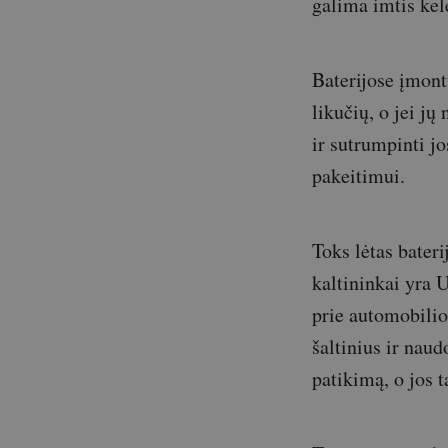
galima imtis kel
Baterijose įmont
likučių, o jei jų
ir sutrumpinti jo
pakeitimui.
Toks lėtas bater
kaltininkai yra U
prie automobilio,
šaltinius ir naud
patikimą, o jos t