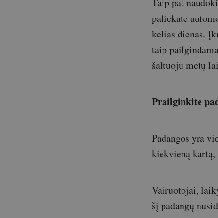
Taip pat naudokit
paliekate automob
kelias dienas. Įk
taip pailgindam
šaltuoju metų la
Prailginkite pa
Padangos yra vie
kiekvieną kartą, 
Vairuotojai, laik
šį padangų nusid