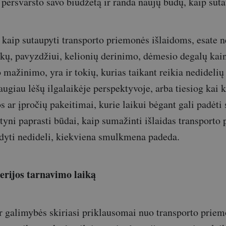
 persvarsto savo biudžetą ir randa naujų būdų, kaip suta
, kaip sutaupyti transporto priemonės išlaidoms, esate n
ikų, pavyzdžiui, kelionių derinimo, dėmesio degalų ka
mažinimo, yra ir tokių, kurias taikant reikia nedidelių 
ugiau lėšų ilgalaikėje perspektyvoje, arba tiesiog kai k
s ar įpročių pakeitimai, kurie laikui bėgant gali padėti
ptyni paprasti būdai, kaip sumažinti išlaidas transporto 
rodyti nedideli, kiekviena smulkmena padeda.
terijos tarnavimo laiką
ir galimybės skiriasi priklausomai nuo transporto priem