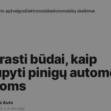
to apžvalgos
Elektromobiliai
Automobilių skelbimai
rasti būdai, kaip
pyti pinigų autom
doms
a Auto
24
•
4 min read