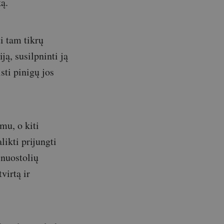
ką.
i tam tikrų
ją, susilpninti ją
isti pinigų jos
mu, o kiti
likti prijungti
 nuostolių
virtą ir