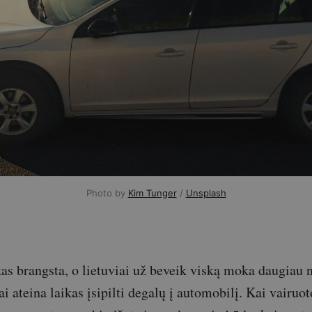
Photo by 
Kim Tunger
 / 
Unsplash
skas brangsta, o lietuviai už beveik viską moka daugiau 
i ateina laikas įsipilti degalų į automobilį. Kai vairuot