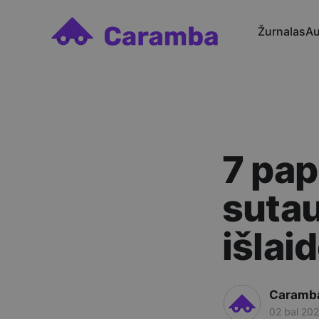
Žurnalas
Au
7 pap
sutau
išlai
Caramb
02 bal 20