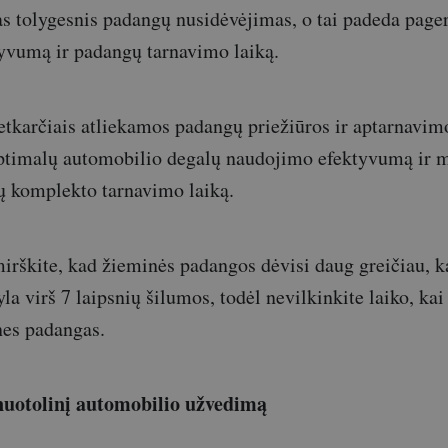
s tolygesnis padangų nusidėvėjimas, o tai padeda pager
yvumą ir padangų tarnavimo laiką.
etkarčiais atliekamos padangų priežiūros ir aptarnavim
 optimalų automobilio degalų naudojimo efektyvumą ir 
ų komplekto tarnavimo laiką.
irškite, kad žieminės padangos dėvisi daug greičiau, k
a virš 7 laipsnių šilumos, todėl nevilkinkite laiko, kai 
ines padangas.
nuotolinį automobilio užvedimą