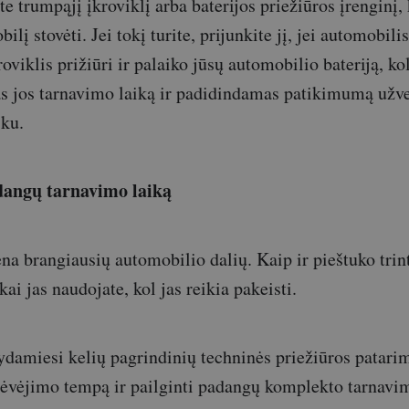
e trumpąjį įkroviklį arba baterijos priežiūros įrenginį, 
ilį stovėti. Jei tokį turite, prijunkite jį, jei automobilis
roviklis prižiūri ir palaiko jūsų automobilio bateriją, ko
as jos tarnavimo laiką ir padidindamas patikimumą užv
iku.
dangų tarnavimo laiką
na brangiausių automobilio dalių. Kaip ir pieštuko trint
kai jas naudojate, kol jas reikia pakeisti.
ydamiesi kelių pagrindinių techninės priežiūros patarimų
ėvėjimo tempą ir pailginti padangų komplekto tarnavi