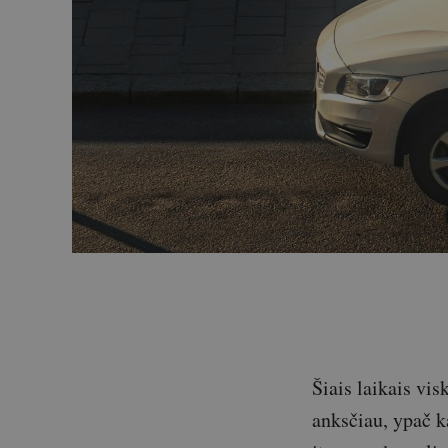
Šiais laikais vi
anksčiau, ypač ka