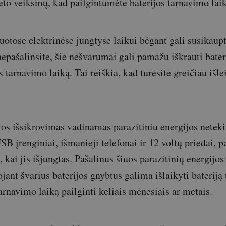
eto veiksmų, kad pailgintumėte baterijos tarnavimo lai
uotose elektrinėse jungtyse laikui bėgant gali susikaupt
 nepašalinsite, šie nešvarumai gali pamažu iškrauti bateri
s tarnavimo laiką. Tai reiškia, kad turėsite greičiau išle
ijos išsikrovimas vadinamas parazitiniu energijos neteki
SB įrenginiai, išmanieji telefonai ir 12 voltų priedai, pa
 kai jis išjungtas. Pašalinus šiuos parazitinių energijos
ojant švarius baterijos gnybtus galima išlaikyti bateriją t
arnavimo laiką pailginti keliais mėnesiais ar metais.