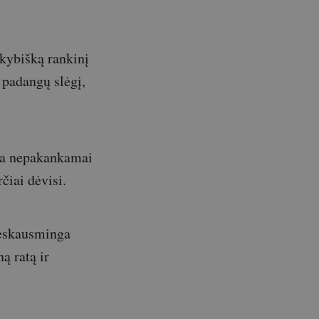
okybišką rankinį
 padangų slėgį,
yra nepakankamai
čiai dėvisi.
 neskausminga
ą ratą ir