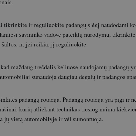
onais.
ai tikrinkite ir reguliuokite padangų slėgį naudodami k
amiesi savininko vadove pateiktų nurodymų, tikrinkite
altos, ir, jei reikia, jį reguliuokite.
a, kad maždaug trečdalis keliuose naudojamų padangų 
 automobiliai sunaudoja daugiau degalų ir padangos spar
pinkitės padangų rotacija. Padangų rotacija yra pigi ir
ašinai, kurią atliekant technikas tiesiog nuima kiekvien
a jų vietą automobilyje ir vėl sumontuoja.