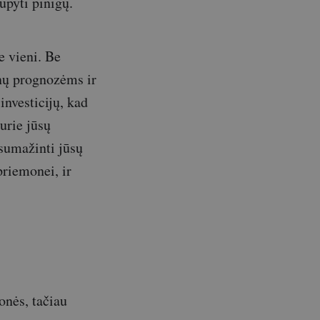
upyti pinigų.
e vieni. Be
inų prognozėms ir
investicijų, kad
urie jūsų
 sumažinti jūsų
priemonei, ir
onės, tačiau