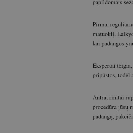
papildomais sez
Pirma, reguliari
matuoklį. Laikyd
kai padangos yra š
Ekspertai teigi
pripūstos, todėl
Antra, rimtai rū
procedūra jūsų m
padangą, pakeiči