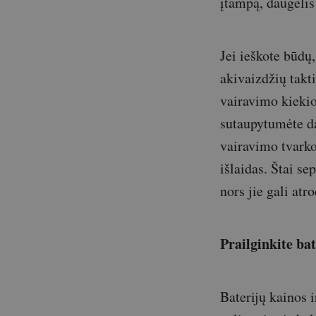
įtampą, daugelis
Jei ieškote būdų
akivaizdžių takt
vairavimo kiekio 
sutaupytumėte da
vairavimo tvarko
išlaidas. Štai se
nors jie gali at
Prailginkite ba
Baterijų kainos 