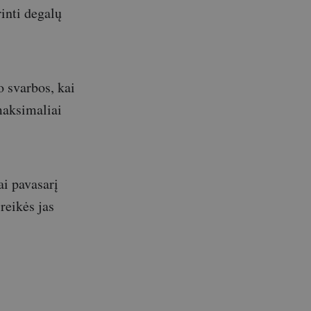
inti degalų
o svarbos, kai
maksimaliai
ai pavasarį
reikės jas