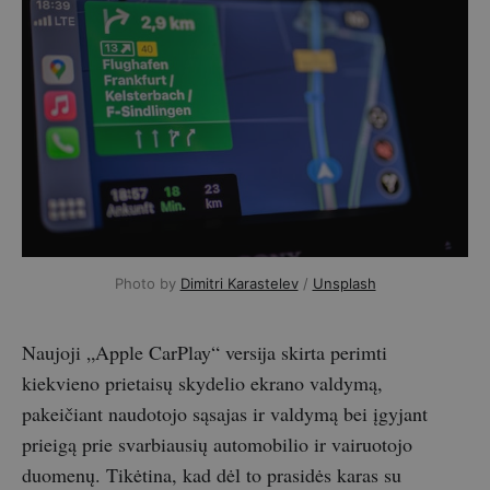
Photo by
Dimitri Karastelev
/
Unsplash
Naujoji „Apple CarPlay“ versija skirta perimti
kiekvieno prietaisų skydelio ekrano valdymą,
pakeičiant naudotojo sąsajas ir valdymą bei įgyjant
prieigą prie svarbiausių automobilio ir vairuotojo
duomenų. Tikėtina, kad dėl to prasidės karas su