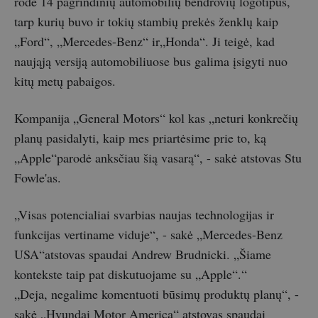
rodė 14 pagrindinių automobilių bendrovių logotipus,
tarp kurių buvo ir tokių stambių prekės ženklų kaip
„Ford“, „Mercedes-Benz“ ir„Honda“. Ji teigė, kad
naująją versiją automobiliuose bus galima įsigyti nuo
kitų metų pabaigos.
Kompanija „General Motors“ kol kas „neturi konkrečių
planų pasidalyti, kaip mes priartėsime prie to, ką
„Apple“parodė anksčiau šią vasarą“, - sakė atstovas Stu
Fowle'as.
„Visas potencialiai svarbias naujas technologijas ir
funkcijas vertiname viduje“, - sakė „Mercedes-Benz
USA“atstovas spaudai Andrew Brudnicki. „Šiame
kontekste taip pat diskutuojame su „Apple“.“
„Deja, negalime komentuoti būsimų produktų planų“, -
sakė „Hyundai Motor America“ atstovas spaudai