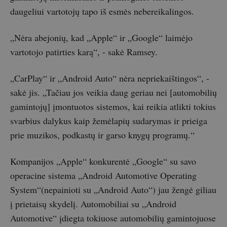
daugeliui vartotojų tapo iš esmės nebereikalingos.
„Nėra abejonių, kad „Apple“ ir „Google“ laimėjo
vartotojo patirties karą“, - sakė Ramsey.
„CarPlay“ ir „Android Auto“ nėra nepriekaištingos“, -
sakė jis. „Tačiau jos veikia daug geriau nei [automobilių
gamintojų] įmontuotos sistemos, kai reikia atlikti tokius
svarbius dalykus kaip žemėlapių sudarymas ir prieiga
prie muzikos, podkastų ir garso knygų programų.“
Kompanijos „Apple“ konkurentė „Google“ su savo
operacine sistema „Android Automotive Operating
System“(nepainioti su „Android Auto“) jau žengė giliau
į prietaisų skydelį. Automobiliai su „Android
Automotive“ įdiegta tokiuose automobilių gamintojuose