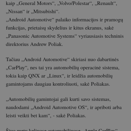
kaip „General Motors“, „Volvo/Polestar“, „Renault“,
„Nissan“ ir „Mitsubishi“.
„Android Automotive“ palaiko informacijos ir pramogų
funkcijas, prietaisų skydelius ir kitus ekranus, sakė
„Panasonic Automotive Systems“ vyriausiasis techninis
direktorius Andrew Poliak.
Tačiau „Android Automotive“ skiriasi nuo dabartinės
„CarPlay“, nes tai yra automobilių operacinė sistema,
tokia kaip QNX ar „Linux“, ir leidžia automobilių
gamintojams daugiau kontroliuoti, sakė Poliakas.
„Automobilių gamintojai gali kurti savo sistemas,
naudodami „Android Automotive OS“, ir apriboti arba
leisti veikti bet kam“, - sakė Poliakas.
Šiuo metu keliuose automobiliuose „Apple CarPlay“