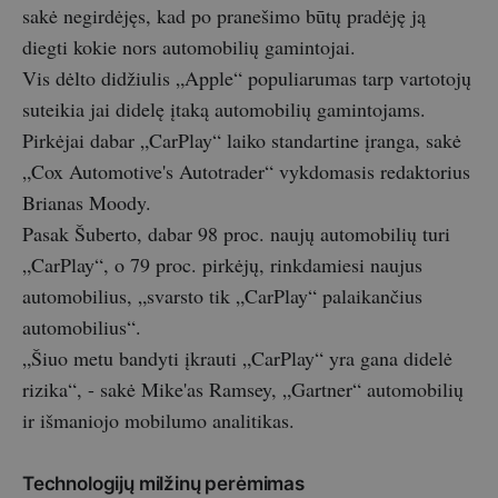
sakė negirdėjęs, kad po pranešimo būtų pradėję ją
diegti kokie nors automobilių gamintojai.
Vis dėlto didžiulis „Apple“ populiarumas tarp vartotojų
suteikia jai didelę įtaką automobilių gamintojams.
Pirkėjai dabar „CarPlay“ laiko standartine įranga, sakė
„Cox Automotive's Autotrader“ vykdomasis redaktorius
Brianas Moody.
Pasak Šuberto, dabar 98 proc. naujų automobilių turi
„CarPlay“, o 79 proc. pirkėjų, rinkdamiesi naujus
automobilius, „svarsto tik „CarPlay“ palaikančius
automobilius“.
„Šiuo metu bandyti įkrauti „CarPlay“ yra gana didelė
rizika“, - sakė Mike'as Ramsey, „Gartner“ automobilių
ir išmaniojo mobilumo analitikas.
Technologijų milžinų perėmimas