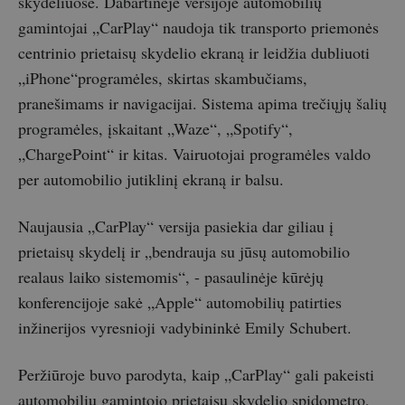
skydeliuose. Dabartinėje versijoje automobilių
gamintojai „CarPlay“ naudoja tik transporto priemonės
centrinio prietaisų skydelio ekraną ir leidžia dubliuoti
„iPhone“programėles, skirtas skambučiams,
pranešimams ir navigacijai. Sistema apima trečiųjų šalių
programėles, įskaitant „Waze“, „Spotify“,
„ChargePoint“ ir kitas. Vairuotojai programėles valdo
per automobilio jutiklinį ekraną ir balsu.
Naujausia „CarPlay“ versija pasiekia dar giliau į
prietaisų skydelį ir „bendrauja su jūsų automobilio
realaus laiko sistemomis“, - pasaulinėje kūrėjų
konferencijoje sakė „Apple“ automobilių patirties
inžinerijos vyresnioji vadybininkė Emily Schubert.
Peržiūroje buvo parodyta, kaip „CarPlay“ gali pakeisti
automobilių gamintojo prietaisų skydelio spidometro,