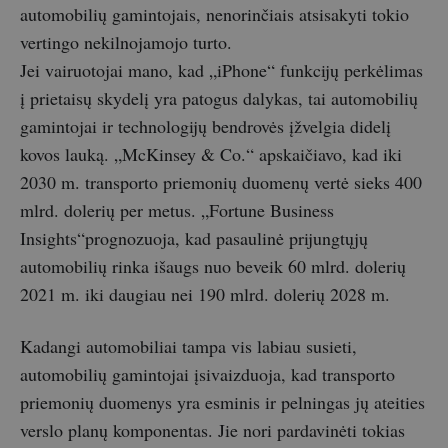
automobilių gamintojais, nenorinčiais atsisakyti tokio
vertingo nekilnojamojo turto.
Jei vairuotojai mano, kad „iPhone“ funkcijų perkėlimas
į prietaisų skydelį yra patogus dalykas, tai automobilių
gamintojai ir technologijų bendrovės įžvelgia didelį
kovos lauką. „McKinsey & Co.“ apskaičiavo, kad iki
2030 m. transporto priemonių duomenų vertė sieks 400
mlrd. dolerių per metus. „Fortune Business
Insights“prognozuoja, kad pasaulinė prijungtųjų
automobilių rinka išaugs nuo beveik 60 mlrd. dolerių
2021 m. iki daugiau nei 190 mlrd. dolerių 2028 m.
Kadangi automobiliai tampa vis labiau susieti,
automobilių gamintojai įsivaizduoja, kad transporto
priemonių duomenys yra esminis ir pelningas jų ateities
verslo planų komponentas. Jie nori pardavinėti tokias