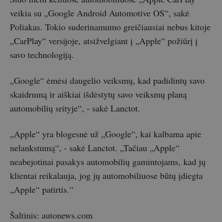
veikia su „Google Android Automotive OS“, sakė
Poliakas. Tokio suderinamumo greičiausiai nebus kitoje
„CarPlay“ versijoje, atsižvelgiant į „Apple“ požiūrį į
savo technologiją.
„Google“ ėmėsi daugelio veiksmų, kad padidintų savo
skaidrumą ir aiškiai išdėstytų savo veiksmų planą
automobilių srityje“, - sakė Lanctot.
„Apple“ yra blogesnė už „Google“, kai kalbama apie
nelankstumą“, - sakė Lanctot. „Tačiau „Apple“
neabejotinai pasakys automobilių gamintojams, kad jų
klientai reikalauja, jog jų automobiliuose būtų įdiegta
„Apple“ patirtis.“
Šaltinis: autonews.com