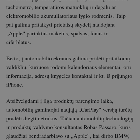
tachometro, temperatūros matuoklių ir degalų ar
elektromobilio akumuliatoriaus lygio rodmenis. Taip
pat galima pritaikyti prietaisų skydelį naudojant
„Apple“ parinktus maketus, spalvas, fonus ir
ciferblatus.
Be to, į automobilio ekranus galima pridėti pritaikomų
valdiklių, kuriuose rodomi kalendoriaus elementai, orų
informacija, adresų knygelės kontaktai ir kt. iš prijungto
iPhone.
Atsižvelgdami į ilgą produktų parengimo laiką,
automobilių gamintojai naująją „CarPlay“ versiją turėtų
pradėti diegti netrukus. Tačiau automobilių technologijų
ir produktų valdymo konsultantas Robas Passaro, kuris
glaudžiai bendradarbiavo su „Apple“, kai dirbo BMW,