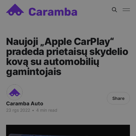
Naujoji „Apple CarPlay“
pradeda prietaisų skydelio
kovą su automobilių
gamintojais
Share
Caramba Auto
23 rgs 2022
•
4 min read