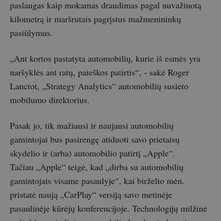
paslaugas kaip mokamas draudimas pagal nuvažiuotą
kilometrą ir maršrutais pagrįstus mažmenininkų
pasiūlymus.
„Ant kortos pastatyta automobilių, kurie iš esmės yra
naršyklės ant ratų, paieškos patirtis“, - sakė Roger
Lanctot, „Strategy Analytics“ automobilių susieto
mobilumo direktorius.
Pasak jo, tik mažiausi ir naujausi automobilių
gamintojai bus pasirengę atiduoti savo prietaisų
skydelio ir (arba) automobilio patirtį „Apple“.
Tačiau „Apple“ teigė, kad „dirba su automobilių
gamintojais visame pasaulyje“, kai birželio mėn.
pristatė naują „CarPlay“ versiją savo metinėje
pasaulinėje kūrėjų konferencijoje. Technologijų milžinė