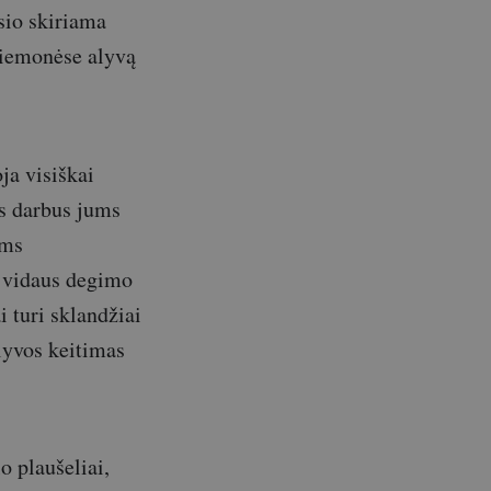
sio skiriama
riemonėse alyvą
ja visiškai
os darbus jums
ams
s vidaus degimo
i turi sklandžiai
alyvos keitimas
o plaušeliai,