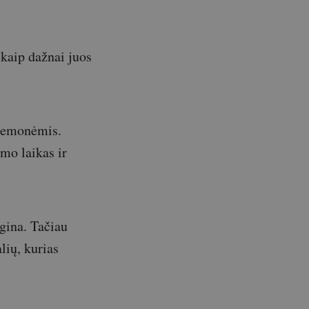
 kaip dažnai juos
riemonėmis.
mo laikas ir
egina. Tačiau
lių, kurias