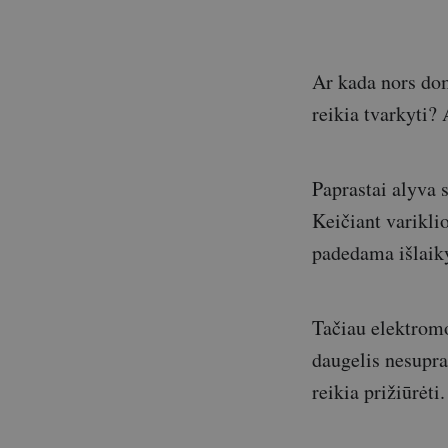
Ar kada nors dom
reikia tvarkyti?
Paprastai alyva
Keičiant varikli
padedama išlaikyt
Tačiau elektromo
daugelis nesupra
reikia prižiūrėti.