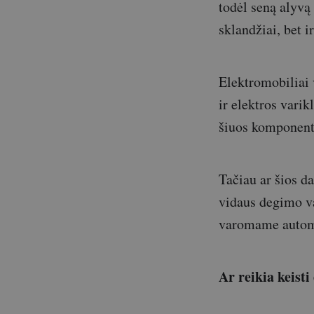
todėl seną alyvą r
sklandžiai, bet 
Elektromobiliai 
ir elektros varik
šiuos komponentu
Tačiau ar šios d
vidaus degimo var
varomame automo
Ar reikia keisti