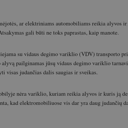
ėjotės, ar elektriniams automobiliams reikia alyvos ir
 Atsakymas gali būti ne toks paprastas, kaip manote.
 siejama su vidaus degimo variklio (VDV) transporto p
o alyvą pailginamas jūsų vidaus degimo variklio tarnavi
i visas judančias dalis saugias ir sveikas.
bilyje nėra variklio, kuriam reikia alyvos ir kuris ją d
nta, kad elektromobiliuose vis dar yra daug judančių da