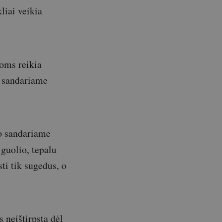
liai veikia
ioms reikia
s sandariame
vo sandariame
 guolio, tepalu
sti tik sugedus, o
s neištirpsta dėl