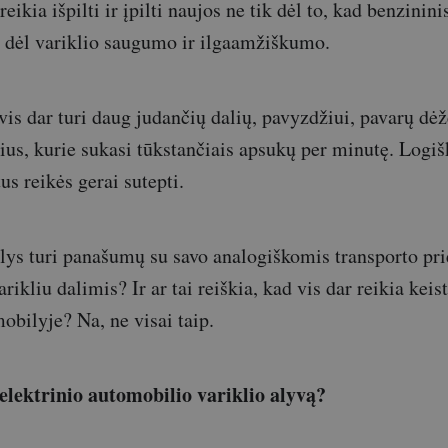
eikia išpilti ir įpilti naujos ne tik dėl to, kad benzinini
ir dėl variklio saugumo ir ilgaamžiškumo.
vis dar turi daug judančių dalių, pavyzdžiui, pavarų dėž
lius, kurie sukasi tūkstančiais apsukų per minutę. Logiš
s reikės gerai sutepti.
alys turi panašumų su savo analogiškomis transporto pr
ikliu dalimis? Ir ar tai reiškia, kad vis dar reikia keist
bilyje? Na, ne visai taip.
 elektrinio automobilio variklio alyvą?