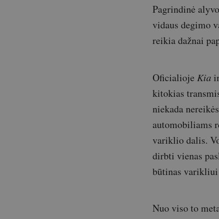
Pagrindinė alyvo
vidaus degimo va
reikia dažnai pap
Oficialioje
Kia
i
kitokias transmi
niekada nereikės
automobiliams re
variklio dalis. V
dirbti vienas pa
būtinas varikliui
Nuo viso to meta