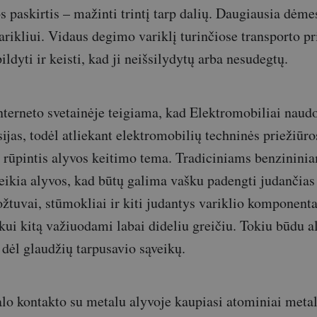
s paskirtis – mažinti trintį tarp dalių. Daugiausia dėme
rikliui. Vidaus degimo variklį turinčiose transporto p
ildyti ir keisti, kad ji neišsilydytų arba nesudegtų.
nterneto svetainėje teigiama, kad Elektromobiliai naudo
sijas, todėl atliekant elektromobilių techninės priežiūr
 rūpintis alyvos keitimo tema. Tradiciniams benzinini
ikia alyvos, kad būtų galima vašku padengti judančia
ožtuvai, stūmokliai ir kiti judantys variklio komponenta
skui kitą važiuodami labai dideliu greičiu. Tokiu būdu 
 dėl glaudžių tarpusavio sąveikų.
lo kontakto su metalu alyvoje kaupiasi atominiai metal