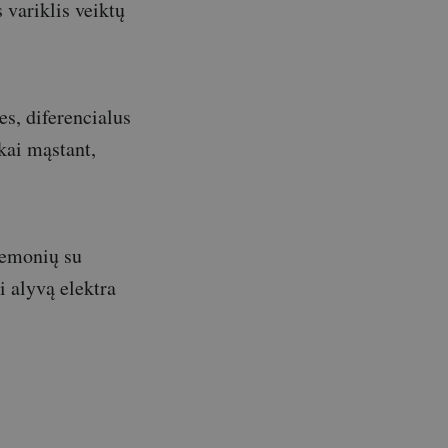
s variklis veiktų
es, diferencialus
kai mąstant,
iemonių su
i alyvą elektra