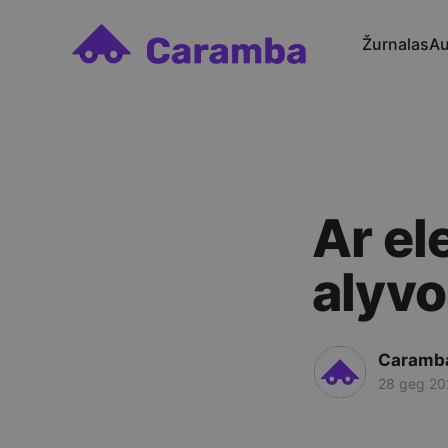
Žurnalas
Au
Ar el
alyv
Caramb
28 geg 20