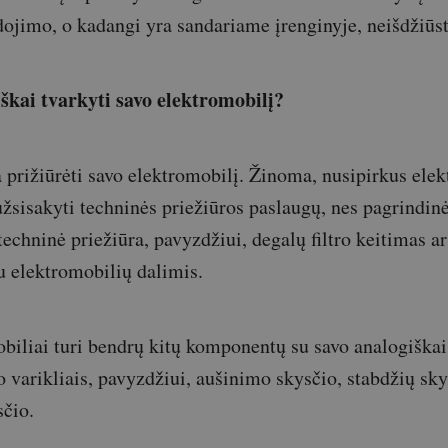
ojimo, o kadangi yra sandariame įrenginyje, neišdžiūst
iškai tvarkyti savo elektromobilį?
a prižiūrėti savo elektromobilį. Žinoma, nusipirkus ele
užsisakyti techninės priežiūros paslaugų, nes pagrindinė
echninė priežiūra, pavyzdžiui, degalų filtro keitimas ar
su elektromobilių dalimis.
biliai turi bendrų kitų komponentų su savo analogiškai
 varikliais, pavyzdžiui, aušinimo skysčio, stabdžių sky
sčio.