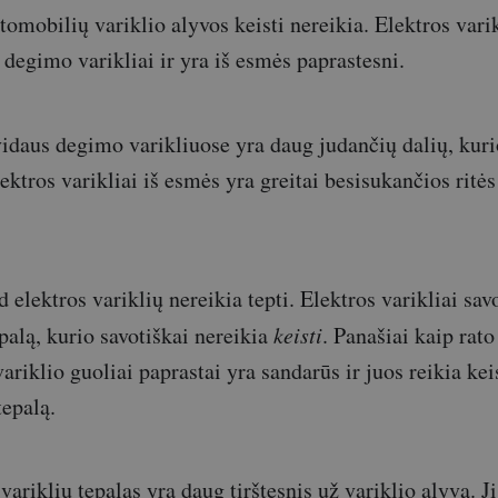
tomobilių variklio alyvos keisti nereikia. Elektros varik
 degimo varikliai ir yra iš esmės paprastesni.
vidaus degimo varikliuose yra daug judančių dalių, kur
ektros varikliai iš esmės yra greitai besisukančios ritė
d elektros variklių nereikia tepti. Elektros varikliai sa
palą, kurio savotiškai nereikia
keisti
. Panašiai kaip rato
variklio guoliai paprastai yra sandarūs ir juos reikia kei
tepalą.
 variklių tepalas yra daug tirštesnis už variklio alyvą. Ji