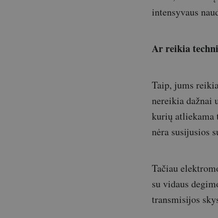
intensyvaus naud
Ar reikia techn
Taip, jums reiki
nereikia dažnai 
kurių atliekama t
nėra susijusios 
Tačiau elektromo
su vidaus degimo
transmisijos sky