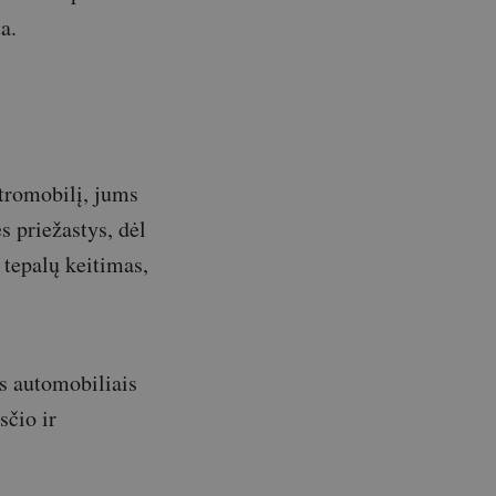
a.
ktromobilį, jums
s priežastys, dėl
 tepalų keitimas,
s automobiliais
sčio ir