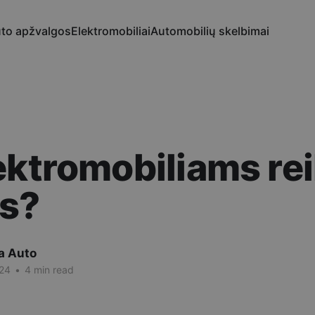
to apžvalgos
Elektromobiliai
Automobilių skelbimai
ektromobiliams rei
os?
a Auto
24
•
4 min read