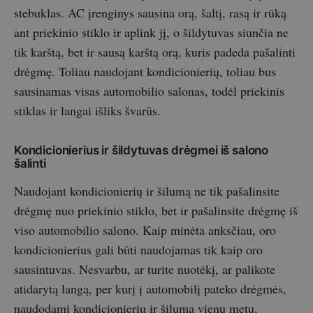
stebuklas. AC įrenginys sausina orą, šaltį, rasą ir rūką
ant priekinio stiklo ir aplink jį, o šildytuvas siunčia ne
tik karštą, bet ir sausą karštą orą, kuris padeda pašalinti
drėgmę. Toliau naudojant kondicionierių, toliau bus
sausinamas visas automobilio salonas, todėl priekinis
stiklas ir langai išliks švarūs.
Kondicionierius ir šildytuvas drėgmei iš salono
šalinti
Naudojant kondicionierių ir šilumą ne tik pašalinsite
drėgmę nuo priekinio stiklo, bet ir pašalinsite drėgmę iš
viso automobilio salono. Kaip minėta anksčiau, oro
kondicionierius gali būti naudojamas tik kaip oro
sausintuvas. Nesvarbu, ar turite nuotėkį, ar palikote
atidarytą langą, per kurį į automobilį pateko drėgmės,
naudodami kondicionierių ir šilumą vienu metu,