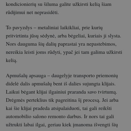
kondicionierių su šiluma galite užkirsti kelią šiam
rūdijimui net neprasidėti.
To pavyzdys – metaliniai laikikliai, prie kurių
pritvirtinta jūsų sėdynė, arba bėgeliai, kuriais ji slysta.
Nors dauguma šių dalių paprastai yra nepastebimos,
nereikia leisti joms rūdyti, ypač jei tam galima užkirsti
kelią.
Apmušalų apsauga – daugelyje transporto priemonių
didelė dalis apmušalų bent iš dalies sujungta klijais.
Laikui bėgant klijai ilgainiui praranda savo tvirtumą.
Drėgmės perteklius tik pagreitina šį procesą. Jei arba
kai šie klijai pradeda atsipalaiduoti, tai gali reikšti
automobilio salono remonto darbus. Ir nors tai gali
užtrukti labai ilgai, geriau kiek įmanoma išvengti šių