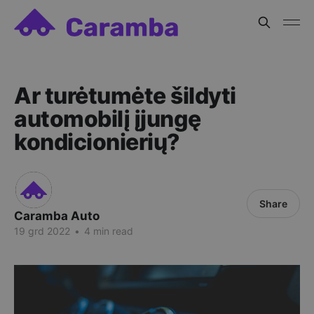
Ar turėtumėte šildyti
automobilį įjungę
kondicionierių?
Share
Caramba Auto
19 grd 2022
•
4 min read