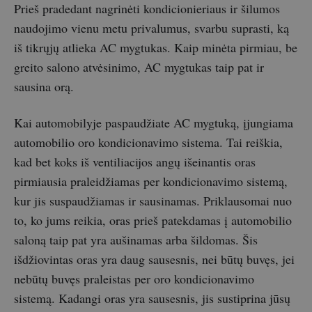
Prieš pradedant nagrinėti kondicionieriaus ir šilumos
naudojimo vienu metu privalumus, svarbu suprasti, ką
iš tikrųjų atlieka AC mygtukas. Kaip minėta pirmiau, be
greito salono atvėsinimo, AC mygtukas taip pat ir
sausina orą.
Kai automobilyje paspaudžiate AC mygtuką, įjungiama
automobilio oro kondicionavimo sistema. Tai reiškia,
kad bet koks iš ventiliacijos angų išeinantis oras
pirmiausia praleidžiamas per kondicionavimo sistemą,
kur jis suspaudžiamas ir sausinamas. Priklausomai nuo
to, ko jums reikia, oras prieš patekdamas į automobilio
saloną taip pat yra aušinamas arba šildomas. Šis
išdžiovintas oras yra daug sausesnis, nei būtų buvęs, jei
nebūtų buvęs praleistas per oro kondicionavimo
sistemą. Kadangi oras yra sausesnis, jis sustiprina jūsų