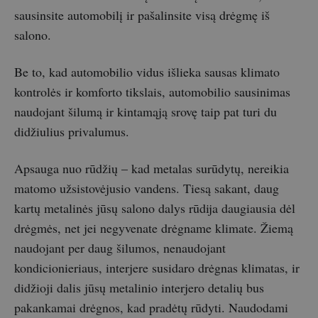
sausinsite automobilį ir pašalinsite visą drėgmę iš
salono.
Be to, kad automobilio vidus išlieka sausas klimato
kontrolės ir komforto tikslais, automobilio sausinimas
naudojant šilumą ir kintamąją srovę taip pat turi du
didžiulius privalumus.
Apsauga nuo rūdžių – kad metalas surūdytų, nereikia
matomo užsistovėjusio vandens. Tiesą sakant, daug
kartų metalinės jūsų salono dalys rūdija daugiausia dėl
drėgmės, net jei negyvenate drėgname klimate. Žiemą
naudojant per daug šilumos, nenaudojant
kondicionieriaus, interjere susidaro drėgnas klimatas, ir
didžioji dalis jūsų metalinio interjero detalių bus
pakankamai drėgnos, kad pradėtų rūdyti. Naudodami