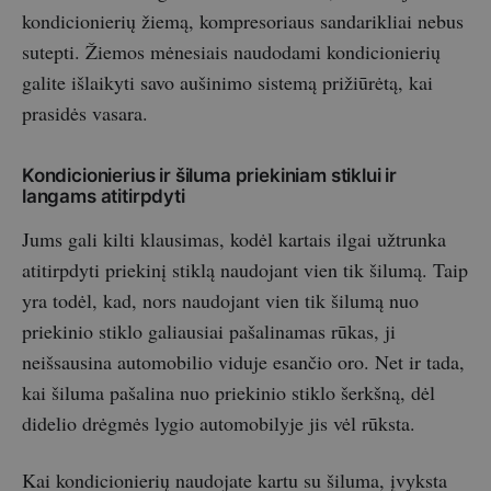
kondicionierių žiemą, kompresoriaus sandarikliai nebus
sutepti. Žiemos mėnesiais naudodami kondicionierių
galite išlaikyti savo aušinimo sistemą prižiūrėtą, kai
prasidės vasara.
Kondicionierius ir šiluma priekiniam stiklui ir
langams atitirpdyti
Jums gali kilti klausimas, kodėl kartais ilgai užtrunka
atitirpdyti priekinį stiklą naudojant vien tik šilumą. Taip
yra todėl, kad, nors naudojant vien tik šilumą nuo
priekinio stiklo galiausiai pašalinamas rūkas, ji
neišsausina automobilio viduje esančio oro. Net ir tada,
kai šiluma pašalina nuo priekinio stiklo šerkšną, dėl
didelio drėgmės lygio automobilyje jis vėl rūksta.
Kai kondicionierių naudojate kartu su šiluma, įvyksta