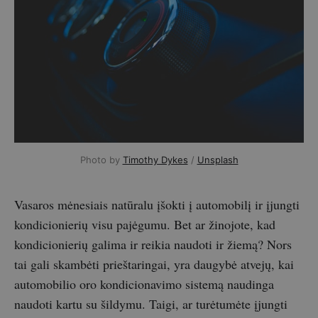
Photo by
Timothy Dykes
/
Unsplash
Vasaros mėnesiais natūralu įšokti į automobilį ir įjungti
kondicionierių visu pajėgumu. Bet ar žinojote, kad
kondicionierių galima ir reikia naudoti ir žiemą? Nors
tai gali skambėti prieštaringai, yra daugybė atvejų, kai
automobilio oro kondicionavimo sistemą naudinga
naudoti kartu su šildymu. Taigi, ar turėtumėte įjungti