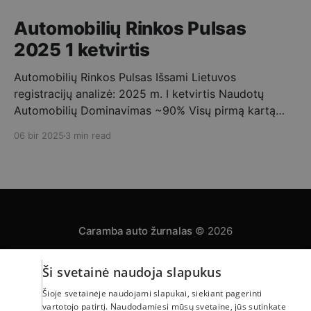
Automobilių Rinkos Pulsas
2025 1 ketvirtis
Automobilių Rinkos Pulsas Išsami Lietuvos
registracijų analizė: 2025 m. I ketvirtis Naudotų
Automobilių Dominavimas ~90% Visų pirmą kartą
registruotų automobilių buvo naudoti. ➡️ Vidutinis
06 bir 2025
3 min read
Importo Amžius 10-15 metų – tipinis Lietuvoje
registruojamo naudoto automobilio amžius. Mėnesio
Registracijų Dinamika 2025 metų pirmąjį ketvirtį
stebimas nuoseklus pirmą kartą Lietuvoje
registruojamų automobilių skaičiaus augimas,
Caramba auto žurnalas
© 2026
Ši svetainė naudoja slapukus
Privatumo politika
Automobilų skelbimai
Apie mus
Šioje svetainėje naudojami slapukai, siekiant pagerinti
Powered by Ghost
vartotojo patirtį. Naudodamiesi mūsų svetaine, jūs sutinkate