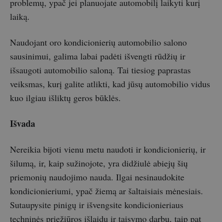
problemų, ypač jei planuojate automobilį laikyti kurį
laiką.
Naudojant oro kondicionierių automobilio salono
sausinimui, galima labai padėti išvengti rūdžių ir
išsaugoti automobilio saloną. Tai tiesiog paprastas
veiksmas, kurį galite atlikti, kad jūsų automobilio vidus
kuo ilgiau išliktų geros būklės.
Išvada
Nereikia bijoti vienu metu naudoti ir kondicionierių, ir
šilumą, ir, kaip sužinojote, yra didžiulė abiejų šių
priemonių naudojimo nauda. Ilgai nesinaudokite
kondicionieriumi, ypač žiemą ar šaltaisiais mėnesiais.
Sutaupysite pinigų ir išvengsite kondicionieriaus
techninės priežiūros išlaidų ir taisymo darbų, taip pat