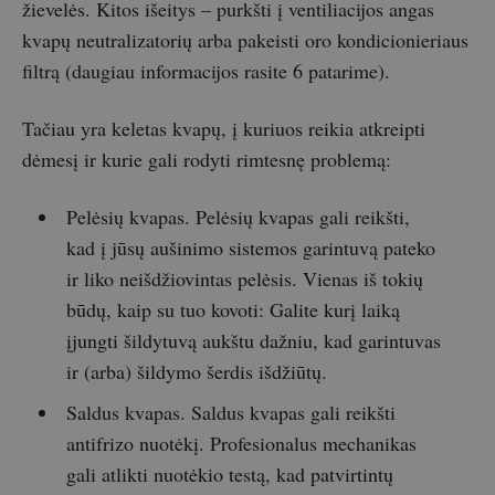
žievelės. Kitos išeitys – purkšti į ventiliacijos angas
kvapų neutralizatorių arba pakeisti oro kondicionieriaus
filtrą (daugiau informacijos rasite 6 patarime).
Tačiau yra keletas kvapų, į kuriuos reikia atkreipti
dėmesį ir kurie gali rodyti rimtesnę problemą:
Pelėsių kvapas. Pelėsių kvapas gali reikšti,
kad į jūsų aušinimo sistemos garintuvą pateko
ir liko neišdžiovintas pelėsis. Vienas iš tokių
būdų, kaip su tuo kovoti: Galite kurį laiką
įjungti šildytuvą aukštu dažniu, kad garintuvas
ir (arba) šildymo šerdis išdžiūtų.
Saldus kvapas. Saldus kvapas gali reikšti
antifrizo nuotėkį. Profesionalus mechanikas
gali atlikti nuotėkio testą, kad patvirtintų