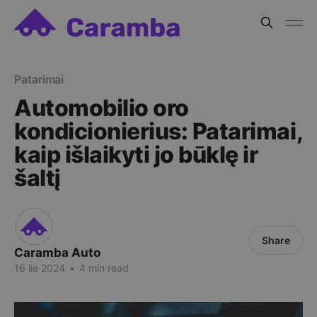
Patarimai
Automobilio oro
kondicionierius: Patarimai,
kaip išlaikyti jo būklę ir
šaltį
Share
Caramba Auto
16 lie 2024
•
4 min read