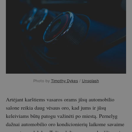
Photo by 
Timothy Dykes
 / 
Unsplash
Artėjant karštiems vasaros orams jūsų automobilio
salone reikia daug vėsaus oro, kad jums ir jūsų
keleiviams būtų patogu važinėti po miestą. Pernelyg
dažnai automobilio oro kondicionierių laikome savaime