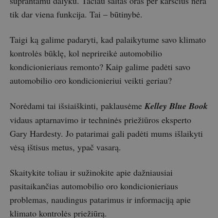
suprantamu dalyku. Tačiau šaltas oras per karščius nėra
tik dar viena funkcija. Tai – būtinybė.
Taigi ką galime padaryti, kad palaikytume savo klimato
kontrolės būklę, kol neprireikė automobilio
kondicionieriaus remonto? Kaip galime padėti savo
automobilio oro kondicionieriui veikti geriau?
Norėdami tai išsiaiškinti, paklausėme
Kelley Blue Book
vidaus aptarnavimo ir techninės priežiūros eksperto
Gary Hardesty. Jo patarimai gali padėti mums išlaikyti
vėsą ištisus metus, ypač vasarą.
Skaitykite toliau ir sužinokite apie dažniausiai
pasitaikančias automobilio oro kondicionieriaus
problemas, naudingus patarimus ir informaciją apie
klimato kontrolės priežiūrą.