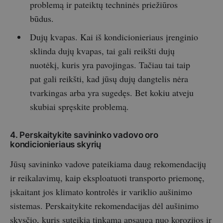
problemą ir pateiktų techninės priežiūros
būdus.
Dujų kvapas. Kai iš kondicionieriaus įrenginio
sklinda dujų kvapas, tai gali reikšti dujų
nuotėkį, kuris yra pavojingas. Tačiau tai taip
pat gali reikšti, kad jūsų dujų dangtelis nėra
tvarkingas arba yra sugedęs. Bet kokiu atveju
skubiai spręskite problemą.
4. Perskaitykite savininko vadovo oro
kondicionieriaus skyrių
Jūsų savininko vadove pateikiama daug rekomendacijų
ir reikalavimų, kaip eksploatuoti transporto priemonę,
įskaitant jos klimato kontrolės ir variklio aušinimo
sistemas. Perskaitykite rekomendacijas dėl aušinimo
skysčio, kuris suteikia tinkamą apsaugą nuo korozijos ir