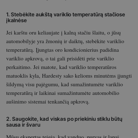
1. Stebėkite aukštą variklio temperatūrą stačiose
įkalnėse
Jei karštu oru keliaujate į kalną stačiu šlaitu, o jūsų
automobilyje yra žmonių ir daiktų, stebėkite variklio
temperatūrą. Įjungtas oro kondicionierius padidina
variklio apkrovą, o tai gali prisidėti prie variklio
perkaitimo. Jei matote, kad variklio temperatūros
matuoklis kyla, Hardesty sako kelioms minutėms įjungti
šildymą visu pajėgumu, kad sumažintumėte variklio
temperatūrą ir laikinai sumažintumėte automobilio
aušinimo sistemai tenkančią apkrovą.
2. Saugokite, kad viskas po priekiniu stiklu būtų
sausa ir švaru
Mūsų ekspertas teigia, kad vanduo, purvas ir lapai