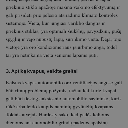
priekinio stiklo apačioje mažina veikimo efektyvumą ir
gali prisidėti prie pelėsio atsiradimo klimato kontrolės
sistemoje. Vieta, kur jungiasi variklio dangtis ir
priekinis stiklas, yra optimali šiukšlių, pavyzdžiui, pušų
spyglių ir vėjo nupūstų lapų, surinkimo vieta. Deja, toje
vietoje yra oro kondicionieriaus įsiurbimo anga, todėl
tai yra netinkama vieta seniems lapams pūti.
3. Aptikę kvapus, veikite greitai
Keistas kvapas automobilio oro ventiliacijos angose gali
būti rimtų problemų požymis, tačiau kai kurie kvapai
gali būti tiesiog ankstesnio automobilio savininko, kuris
rūkė arba leido kauptis naminių gyvūnėlių kvapams.
Tokiais atvejais Hardesty sako, kad padės kelioms
dienoms ant automobilio grindų padėtos apelsinų