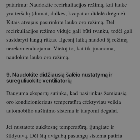
patarimu: Naudokite recirkuliacijos režimą, kai lauke
yra teršalų (dūmai, dulkės, kvapai ar didelė drėgmė).
Kitais atvejais pasirinkite lauko oro režimą. Dėl
recirkuliacijos režimo viduje gali būti tvanku, todėl gali
susidaryti langų rūkas. Ilgesnį laiką naudoti šį režimą
nerekomenduojama. Vietoj to, kai tik įmanoma,
naudokite lauko oro režimą.
9. Naudokite didžiausią šalčio nustatymą ir
sureguliuokite ventiliatorių
Dauguma ekspertų sutinka, kad pasirinkus žemiausią
oro kondicionieriaus temperatūrą efektyviau veikia
automobilio aušinimo sistema ir taupomi degalai.
Jei nustatote aukštesnę temperatūrą, įjungiate ir
šildytuvą. Dėl šių dvigubų pastangų sistema patiria