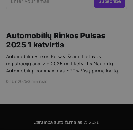
Enter your email
Subscribe
Automobilių Rinkos Pulsas
2025 1 ketvirtis
Automobilių Rinkos Pulsas Išsami Lietuvos
registracijų analizė: 2025 m. I ketvirtis Naudotų
Automobilių Dominavimas ~90% Visų pirmą kartą
registruotų automobilių buvo naudoti. ➡️ Vidutinis
06 bir 2025
3 min read
Importo Amžius 10-15 metų – tipinis Lietuvoje
registruojamo naudoto automobilio amžius. Mėnesio
Registracijų Dinamika 2025 metų pirmąjį ketvirtį
stebimas nuoseklus pirmą kartą Lietuvoje
registruojamų automobilių skaičiaus augimas,
Caramba auto žurnalas
© 2026