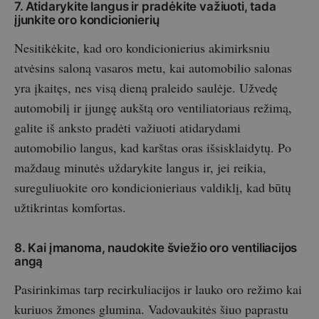
7. Atidarykite langus ir pradėkite važiuoti, tada
įjunkite oro kondicionierių
Nesitikėkite, kad oro kondicionierius akimirksniu
atvėsins saloną vasaros metu, kai automobilio salonas
yra įkaitęs, nes visą dieną praleido saulėje. Užvedę
automobilį ir įjungę aukštą oro ventiliatoriaus režimą,
galite iš anksto pradėti važiuoti atidarydami
automobilio langus, kad karštas oras išsisklaidytų. Po
maždaug minutės uždarykite langus ir, jei reikia,
sureguliuokite oro kondicionieriaus valdiklį, kad būtų
užtikrintas komfortas.
8. Kai įmanoma, naudokite šviežio oro ventiliacijos
angą
Pasirinkimas tarp recirkuliacijos ir lauko oro režimo kai
kuriuos žmones glumina. Vadovaukitės šiuo paprastu