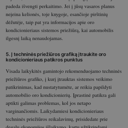
padeda išvengti perkaitimo. Jei į jūsų vasaros planus
neįeina kelionės, toje knygoje, esančioje pirštinių
dėžutėje, taip pat yra informacijos apie oro
kondicionieriaus sistemos priežiūrą, kai automobilis
ilgesnį laiką nenaudojamas.
5. Į techninės priežiūros grafiką įtraukite oro
kondicionieriaus patikros punktus
Visada laikykitės gamintojo rekomenduojamo techninės
priežiūros grafiko, į kurį įtrauktas sistemos veikimo
patikrinimas, kad nustatytumėte, ar reikia papildyti
automobilio oro kondicionierių. Įprastinė patikra gali
aptikti galimas problemas, kol jos netapo
varginančiomis. Laikydamiesi kondicionieriaus
techninės priežiūros reikalavimų, prisidedate prie
degalų ekonomijos išlaikymo, kartu užtikrindami