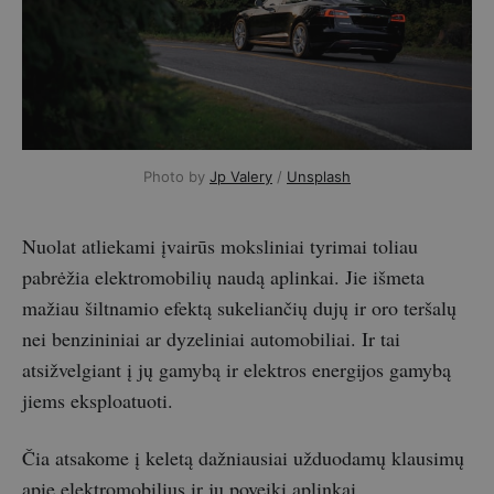
Photo by
Jp Valery
/
Unsplash
Nuolat atliekami įvairūs moksliniai tyrimai toliau
pabrėžia elektromobilių naudą aplinkai. Jie išmeta
mažiau šiltnamio efektą sukeliančių dujų ir oro teršalų
nei benzininiai ar dyzeliniai automobiliai. Ir tai
atsižvelgiant į jų gamybą ir elektros energijos gamybą
jiems eksploatuoti.
Čia atsakome į keletą dažniausiai užduodamų klausimų
apie elektromobilius ir jų poveikį aplinkai.