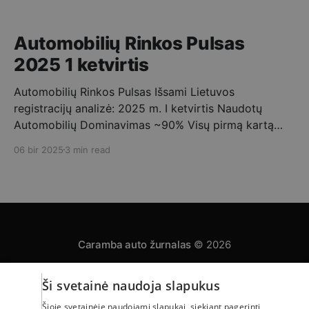
Automobilių Rinkos Pulsas
2025 1 ketvirtis
Automobilių Rinkos Pulsas Išsami Lietuvos
registracijų analizė: 2025 m. I ketvirtis Naudotų
Automobilių Dominavimas ~90% Visų pirmą kartą
registruotų automobilių buvo naudoti. ➡️ Vidutinis
06 bir 2025
3 min read
Importo Amžius 10-15 metų – tipinis Lietuvoje
registruojamo naudoto automobilio amžius. Mėnesio
Registracijų Dinamika 2025 metų pirmąjį ketvirtį
stebimas nuoseklus pirmą kartą Lietuvoje
registruojamų automobilių skaičiaus augimas,
Caramba auto žurnalas
© 2026
Ši svetainė naudoja slapukus
Privatumo politika
Automobilų skelbimai
Apie mus
Šioje svetainėje naudojami slapukai, siekiant pagerinti