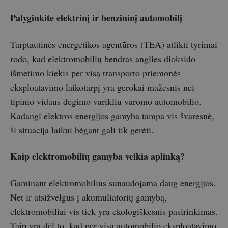
Palyginkite elektrinį ir benzininį automobilį
Tarptautinės energetikos agentūros (TEA) atlikti tyrimai
rodo, kad elektromobilių bendras anglies dioksido
išmetimo kiekis per visą transporto priemonės
eksploatavimo laikotarpį yra gerokai mažesnis nei
tipinio vidaus degimo varikliu varomo automobilio.
Kadangi elektros energijos gamyba tampa vis švaresnė,
ši situacija laikui bėgant gali tik gerėti.
Kaip elektromobilių gamyba veikia aplinką?
Gaminant elektromobilius sunaudojama daug energijos.
Net ir atsižvelgus į akumuliatorių gamybą,
elektromobiliai vis tiek yra ekologiškesnis pasirinkimas.
Taip yra dėl to, kad per visą automobilio eksploatavimo