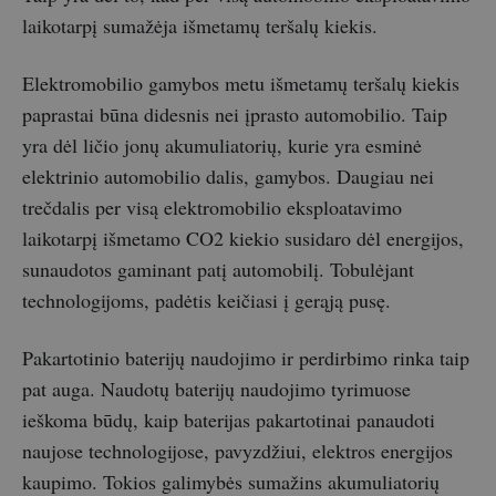
laikotarpį sumažėja išmetamų teršalų kiekis.
Elektromobilio gamybos metu išmetamų teršalų kiekis
paprastai būna didesnis nei įprasto automobilio. Taip
yra dėl ličio jonų akumuliatorių, kurie yra esminė
elektrinio automobilio dalis, gamybos. Daugiau nei
trečdalis per visą elektromobilio eksploatavimo
laikotarpį išmetamo CO2 kiekio susidaro dėl energijos,
sunaudotos gaminant patį automobilį. Tobulėjant
technologijoms, padėtis keičiasi į gerąją pusę.
Pakartotinio baterijų naudojimo ir perdirbimo rinka taip
pat auga. Naudotų baterijų naudojimo tyrimuose
ieškoma būdų, kaip baterijas pakartotinai panaudoti
naujose technologijose, pavyzdžiui, elektros energijos
kaupimo. Tokios galimybės sumažins akumuliatorių