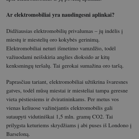
Ar elektromobiliai yra naudingesni aplinkai?
Didžiausias elektromobilių privalumas – jų indėlis į
miestų ir miestelių oro kokybės gerinimą.
Elektromobiliai neturi išmetimo vamzdžio, todėl
važiuodami neišskiria anglies dioksido ar kitų
kenksmingų teršalų. Tai gerokai sumažina oro taršą.
Paprasčiau tariant, elektromobiliai užtikrina švaresnes
gatves, todėl mūsų miestai ir miesteliai tampa geresne
vieta pėstiesiems ir dviratininkams. Per metus vos
vienas keliuose važinėjantis elektromobilis gali
sutaupyti vidutiniškai 1,5 mln. gramų CO2. Tai
prilygsta keturiems skrydžiams į abi puses iš Londono į
Barseloną.