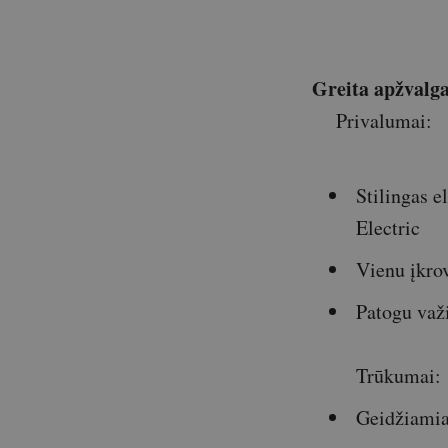
Greita apžvalg
Privalumai:
Stilingas 
Electric
Vienu įkro
Patogu važ
Trūkumai:
Geidžiamia