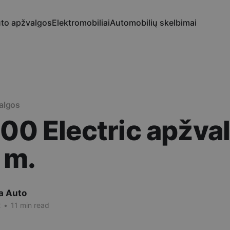
to apžvalgos
Elektromobiliai
Automobilių skelbimai
algos
500 Electric apžva
 m.
a Auto
2
•
11 min read