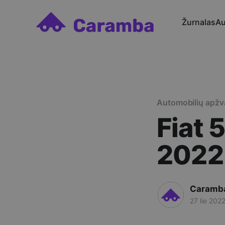
Žurnalas
Au
Automobilių apžv
Fiat 
2022
Caramb
27 lie 202