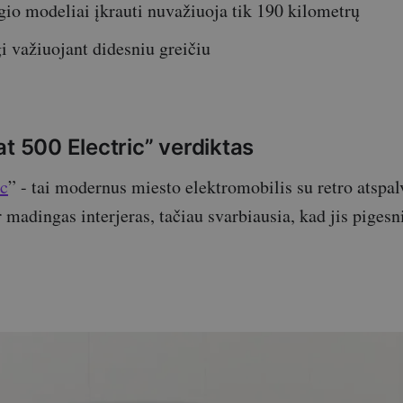
gio modeliai įkrauti nuvažiuoja tik 190 kilometrų
 važiuojant didesniu greičiu
t 500 Electric” verdiktas
ic
” - tai modernus miesto elektromobilis su retro atspa
r madingas interjeras, tačiau svarbiausia, kad jis pigesn