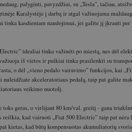
 nedaug, palyginti, pavyzdžiui, su „Tesla”, tačiau, atsižve
gtinėje Karalystėje į darbą ir atgal važiuojama maždau
i tinka kasdieniam naudojimui, jei galite jį įkrauti per
Electric” idealiai tinka važinėti po miestą, nes dėl elekt
važiuoja iš vietos ir puikiai tinka prasilenkti su transpo
rasta, o dėl „vieno pedalo vairavimo” funkcijos, kai „Fi
i nuleidžiate akceleratoriaus pedalą, taip pat galite ma
iatoriaus veikimo nuotolį.
e toks geras, o viršijant 80 km/val. greitį - gana triuk
as reiškia, kad vairuoti „Fiat 500 Electric” taip pat nėra
pat kietas, kad būtų kompensuotas akumuliatorių svoris