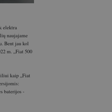
k elektra
klių naujajame
u. Bent jau kol
2022 m. „Fiat 500
liui kaip „Fiat
ersijomis:
 baterijos -