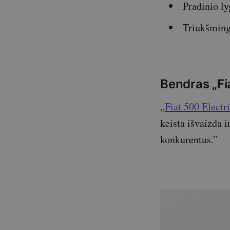
Pradinio ly
Triukšmingi
Bendras „Fia
„
Fiat 500 Electr
keista išvaizda i
konkurentus.”