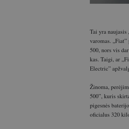
Tai yra naujasis 
varomas. „Fiat” 
500, nors vis dar
kas. Taigi, ar „
Electric” apžvalg
Žinoma, perėjima
500”, kuris skirt
pigesnės baterij
oficialus 320 ki