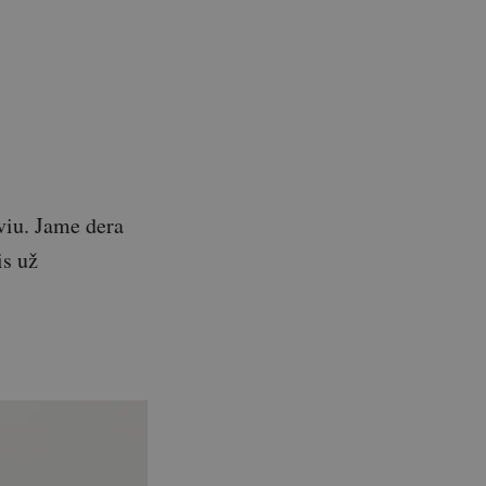
lviu. Jame dera
is už