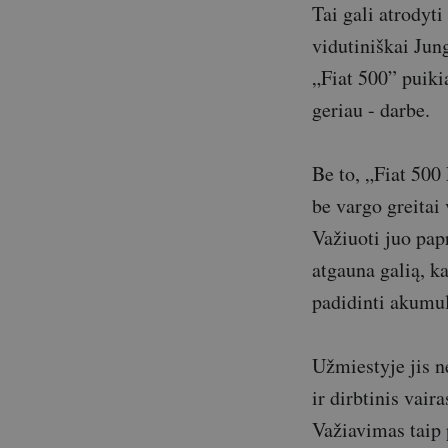
Tai gali atrodyti
vidutiniškai Jun
„Fiat 500” puikia
geriau - darbe.
Be to, „Fiat 500 
be vargo greitai 
Važiuoti juo pap
atgauna galią, ka
padidinti akumul
Užmiestyje jis n
ir dirbtinis vair
Važiavimas taip 