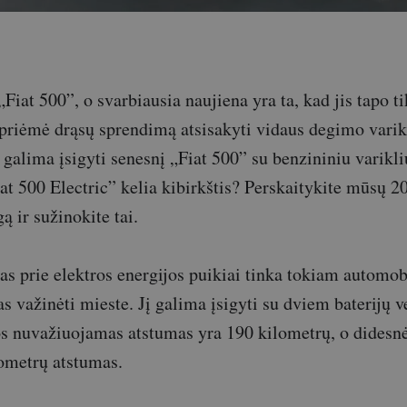
„Fiat 500”, o svarbiausia naujiena yra ta, kad jis tapo ti
priėmė drąsų sprendimą atsisakyti vidaus degimo vari
 galima įsigyti senesnį „Fiat 500” su benzininiu varikli
Fiat 500 Electric” kelia kibirkštis? Perskaitykite mūsų 
ą ir sužinokite tai.
s prie elektros energijos puikiai tinka tokiam automobi
as važinėti mieste. Jį galima įsigyti su dviem baterijų v
os nuvažiuojamas atstumas yra 190 kilometrų, o didesnės
lometrų atstumas.