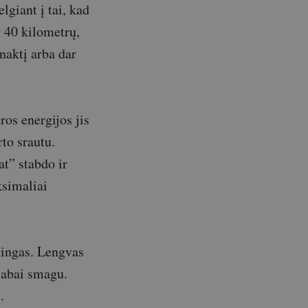
lgiant į tai, kad
g 40 kilometrų,
 naktį arba dar
ros energijos jis
rto srautu.
at” stabdo ir
ksimaliai
šmingas. Lengvas
 labai smagu.
.