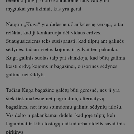
mygtukai yra fiziniai, kas yra gerai.
Naujoji „Kuga“ yra didesnė už ankstesnę versiją, o tai
reiškia, kad ji konkuruoja dėl vidaus erdvės.
Suaugusiesiems teks susispausti, kad tilptų ant galinės
sėdynės, tačiau vietos kojoms ir galvai ten pakanka.
Kuga galinis suolas taip pat slankioja, kad būtų galima
keisti erdvę kojoms ir bagažinei, o išorines sėdynes
galima net šildyti.
Tačiau Kuga bagažinė galėtų būti geresnė, nes ji yra
šiek tiek mažesnė nei pagrindinių alternatyvų
bagažinės, net ir su stumdomu galiniu sėdynių atlošu.
Vis dėlto ji pakankamai didelė, kad joje tilptų keli
lagaminai ir kiti atostogų daiktai arba didelis savaitinis
pirkinys.