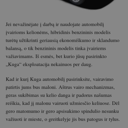
Jei nevažinėjate į darbą ir naudojate automobilį
įvairioms kelionėms, hibridinis benzininis modelis
turėtų užtikrinti geriausią ekonomiškumo ir sklandumo
balansą, o tik benzininis modelis tinka įvairiems
važiavimams. Iš esmės, bet kurio jūsų pasirinkto
„Kuga“ eksploatacija nekainuos per daug.
Kad ir kurį Kuga automobilį pasirinksite, vairavimo
patirtis jums bus maloni. Aštrus vairo mechanizmas,
geras sukibimas su kelio danga ir padorus našumas
reiškia, kad jį malonu vairuoti užmiesčio keliuose. Dėl
gero matomumo ir gero apsisukimo spindulio nesunku
važiuoti ir mieste, o greitkelyje jis bus patogus ir tylus.