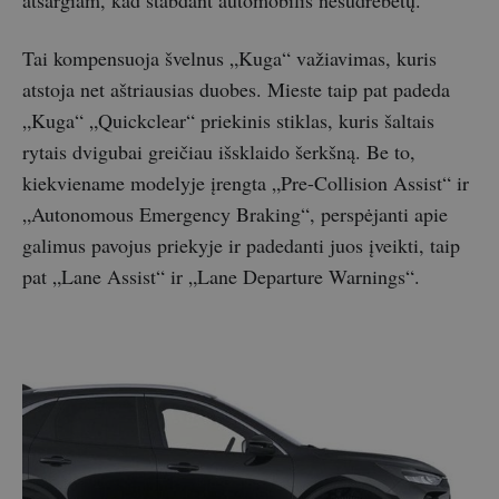
Tai kompensuoja švelnus „Kuga“ važiavimas, kuris
atstoja net aštriausias duobes. Mieste taip pat padeda
„Kuga“ „Quickclear“ priekinis stiklas, kuris šaltais
rytais dvigubai greičiau išsklaido šerkšną. Be to,
kiekviename modelyje įrengta „Pre-Collision Assist“ ir
„Autonomous Emergency Braking“, perspėjanti apie
galimus pavojus priekyje ir padedanti juos įveikti, taip
pat „Lane Assist“ ir „Lane Departure Warnings“.