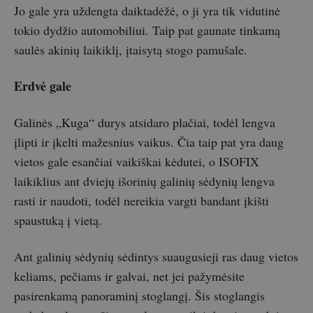
Jo gale yra uždengta daiktadėžė, o ji yra tik vidutinė
tokio dydžio automobiliui. Taip pat gaunate tinkamą
saulės akinių laikiklį, įtaisytą stogo pamušale.
Erdvė gale
Galinės „Kuga“ durys atsidaro plačiai, todėl lengva
įlipti ir įkelti mažesnius vaikus. Čia taip pat yra daug
vietos gale esančiai vaikiškai kėdutei, o ISOFIX
laikiklius ant dviejų išorinių galinių sėdynių lengva
rasti ir naudoti, todėl nereikia vargti bandant įkišti
spaustuką į vietą.
Ant galinių sėdynių sėdintys suaugusieji ras daug vietos
keliams, pečiams ir galvai, net jei pažymėsite
pasirenkamą panoraminį stoglangį. Šis stoglangis