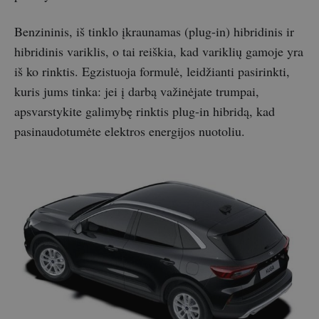
Benzininis, iš tinklo įkraunamas (plug-in) hibridinis ir
hibridinis variklis, o tai reiškia, kad variklių gamoje yra
iš ko rinktis. Egzistuoja formulė, leidžianti pasirinkti,
kuris jums tinka: jei į darbą važinėjate trumpai,
apsvarstykite galimybę rinktis plug-in hibridą, kad
pasinaudotumėte elektros energijos nuotoliu.