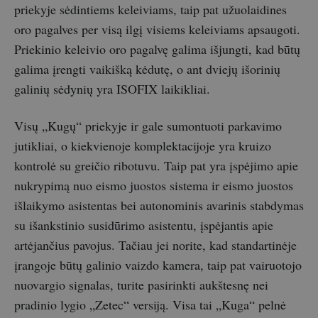
priekyje sėdintiems keleiviams, taip pat užuolaidines
oro pagalves per visą ilgį visiems keleiviams apsaugoti.
Priekinio keleivio oro pagalvę galima išjungti, kad būtų
galima įrengti vaikišką kėdutę, o ant dviejų išorinių
galinių sėdynių yra ISOFIX laikikliai.
Visų „Kugų“ priekyje ir gale sumontuoti parkavimo
jutikliai, o kiekvienoje komplektacijoje yra kruizo
kontrolė su greičio ribotuvu. Taip pat yra įspėjimo apie
nukrypimą nuo eismo juostos sistema ir eismo juostos
išlaikymo asistentas bei autonominis avarinis stabdymas
su išankstinio susidūrimo asistentu, įspėjantis apie
artėjančius pavojus. Tačiau jei norite, kad standartinėje
įrangoje būtų galinio vaizdo kamera, taip pat vairuotojo
nuovargio signalas, turite pasirinkti aukštesnę nei
pradinio lygio „Zetec“ versiją. Visa tai „Kuga“ pelnė