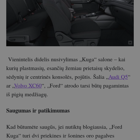
Vienintelis didelis nusivylimas „Kuga“ salone – kai
kurių plastmasių, esančių žemiau prietaisų skydelio,
sėdynių ir centrinės konsolės, pojūtis. Šalia „
Audi Q5
“
ar „
Volvo XC60
“, „Ford“ atrodo tarsi būtų pagamintas
iš pigių medžiagų.
Saugumas ir patikimumas
Kad būtumėte saugūs, jei nutiktų blogiausia, „Ford
Kuga“ turi dvi priekines ir šonines oro pagalves