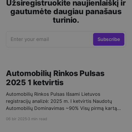
Užsiregistruokite naujienlaiškį ir
gautumėte daugiau panašaus
turinio.
Enter your email
Subscribe
Automobilių Rinkos Pulsas
2025 1 ketvirtis
Automobilių Rinkos Pulsas Išsami Lietuvos
registracijų analizė: 2025 m. I ketvirtis Naudotų
Automobilių Dominavimas ~90% Visų pirmą kartą
registruotų automobilių buvo naudoti. ➡️ Vidutinis
06 bir 2025
3 min read
Importo Amžius 10-15 metų – tipinis Lietuvoje
registruojamo naudoto automobilio amžius. Mėnesio