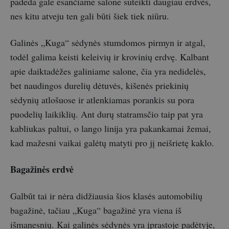
padeda gale esančiame salone suteikti daugiau erdvės,
nes kitu atveju ten gali būti šiek tiek niūru.
Galinės „Kuga“ sėdynės stumdomos pirmyn ir atgal,
todėl galima keisti keleivių ir krovinių erdvę. Kalbant
apie daiktadėžes galiniame salone, čia yra nedidelės,
bet naudingos durelių dėtuvės, kišenės priekinių
sėdynių atlošuose ir atlenkiamas porankis su pora
puodelių laikiklių. Ant durų statramsčio taip pat yra
kabliukas paltui, o lango linija yra pakankamai žemai,
kad mažesni vaikai galėtų matyti pro jį neišrietę kaklo.
Bagažinės erdvė
Galbūt tai ir nėra didžiausia šios klasės automobilių
bagažinė, tačiau „Kuga“ bagažinė yra viena iš
išmanesnių. Kai galinės sėdynės yra įprastoje padėtyje,