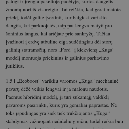
patogi ir įrengta pakeltoje padėtyje, kurios daugelis
žmonių nori iš visureigio. Tai reiškia, kad gerai matote
priekį, todėl galite įvertinti, kur baigiasi variklio
dangtis, kai parkuojatės, taip pat lengva matyti pro
šoninius langus, kai artėjate prie sankryžų. Tačiau
įvažiuoti į erdvę atbuline eiga sudėtingiau dėl storų
galinių statramsčių, nors „Ford“ į kiekvieną „Kuga“
modelį montuoja priekinius ir galinius parkavimo
jutiklius.
1,5 l „Ecoboost“ varikliu varomos „Kuga“ mechaninė
pavarų dėžė veikia lengvai ir ja malonu naudotis.
Paėmus hibridinį modelį, ji turi sukamąjį valdiklį
pavaroms pasirinkti, kuris yra genialiai paprastas. Ne
toks įspūdingas yra šiek tiek trūkčiojantis „Kuga“
stabdymas važiuojant nedideliu greičiu, todėl reikia būti
atsargiam, kad stabdant automobilis nesudrebėtų.