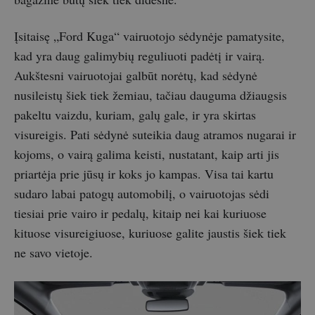
Įsitaisę „Ford Kuga“ vairuotojo sėdynėje pamatysite,
kad yra daug galimybių reguliuoti padėtį ir vairą.
Aukštesni vairuotojai galbūt norėtų, kad sėdynė
nusileistų šiek tiek žemiau, tačiau dauguma džiaugsis
pakeltu vaizdu, kuriam, galų gale, ir yra skirtas
visureigis. Pati sėdynė suteikia daug atramos nugarai ir
kojoms, o vairą galima keisti, nustatant, kaip arti jis
priartėja prie jūsų ir koks jo kampas. Visa tai kartu
sudaro labai patogų automobilį, o vairuotojas sėdi
tiesiai prie vairo ir pedalų, kitaip nei kai kuriuose
kituose visureigiuose, kuriuose galite jaustis šiek tiek
ne savo vietoje.