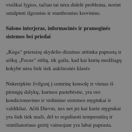
visiškai lygios, tačiau tai nėra didelė problema, norint
sutalpinti ilgesnius ir stambesnius krovinius.
Salono interjeras, informacinės ir pramoginės
sistemos bei priedai
„Kuga“ prietaisų skydelio dizainas atitinka paprastą ir
aiškų „Focus“ stilių, tik gaila, kad kai kurių medžiagų
kokybė nėra šiek tiek aukštesnės klasės
Nukreipkite žvilgsnį į centrinę konsolę ir vienas iš
pirmųjų dalykų, kuriuos pastebėsite, yra oro
kondicionavimo ir vėdinimo sistemos mygtukai ir
valdikliai. Ačiū Dievui, nes net jei kai kurie mygtukai
yra šiek tiek maži, dėl to reguliuoti temperatūrą ir
ventiliatoriaus greitį vairuojant yra labai paprasta.