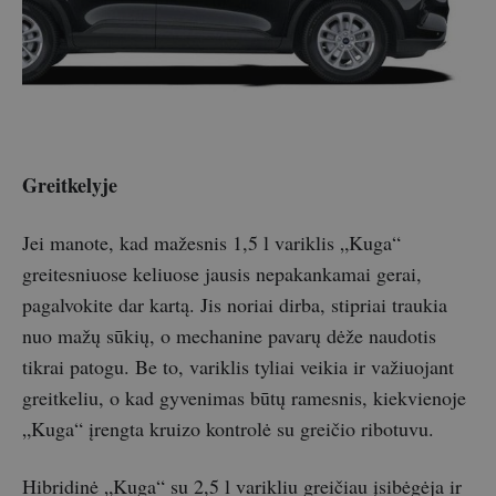
Greitkelyje
Jei manote, kad mažesnis 1,5 l variklis „Kuga“
greitesniuose keliuose jausis nepakankamai gerai,
pagalvokite dar kartą. Jis noriai dirba, stipriai traukia
nuo mažų sūkių, o mechanine pavarų dėže naudotis
tikrai patogu. Be to, variklis tyliai veikia ir važiuojant
greitkeliu, o kad gyvenimas būtų ramesnis, kiekvienoje
„Kuga“ įrengta kruizo kontrolė su greičio ribotuvu.
Hibridinė „Kuga“ su 2,5 l varikliu greičiau įsibėgėja ir