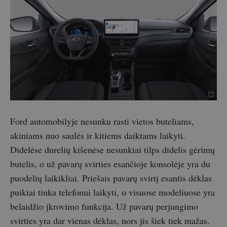
Ford automobilyje nesunku rasti vietos buteliams,
akiniams nuo saulės ir kitiems daiktams laikyti.
Didelėse durelių kišenėse nesunkiai tilps didelis gėrimų
butelis, o už pavarų svirties esančioje konsolėje yra du
puodelių laikikliai. Priešais pavarų svirtį esantis dėklas
puikiai tinka telefonui laikyti, o visuose modeliuose yra
belaidžio įkrovimo funkcija. Už pavarų perjungimo
svirties yra dar vienas dėklas, nors jis šiek tiek mažas.