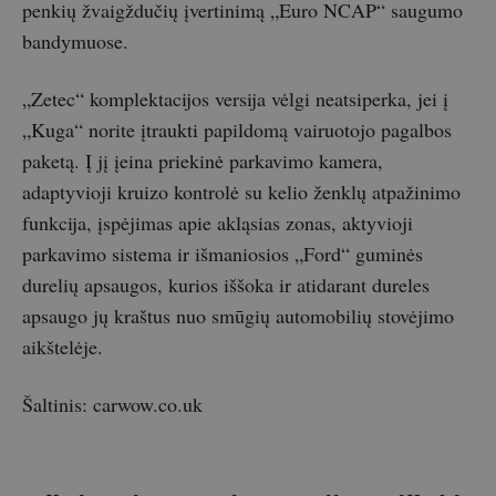
penkių žvaigždučių įvertinimą „Euro NCAP“ saugumo
bandymuose.
„Zetec“ komplektacijos versija vėlgi neatsiperka, jei į
„Kuga“ norite įtraukti papildomą vairuotojo pagalbos
paketą. Į jį įeina priekinė parkavimo kamera,
adaptyvioji kruizo kontrolė su kelio ženklų atpažinimo
funkcija, įspėjimas apie akląsias zonas, aktyvioji
parkavimo sistema ir išmaniosios „Ford“ guminės
durelių apsaugos, kurios iššoka ir atidarant dureles
apsaugo jų kraštus nuo smūgių automobilių stovėjimo
aikštelėje.
Šaltinis: carwow.co.uk