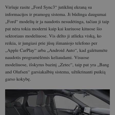
Viršuje rasite „Ford Sync3“ jutiklinį ekraną su
informacijos ir pramogų sistema. Ji būdinga daugumai
„Ford“ modelių ir ja naudotis nesudėtinga, tačiau ji taip
pat nėra tokia moderni kaip kai kuriuose kituose šio
sektoriaus modeliuose. Vis dėlto ji atlieka viską, ko
reikia, ir jungiasi prie jūsų išmaniojo telefono per
„Apple CarPlay“ arba „Android Auto“, kad galėtumėte
naudotis programėlėmis keliaudami. Visuose
modeliuose, išskyrus bazinį „Zetec“, taip pat yra „Bang
and Olufsen“ garsiakalbių sistema, užtikrinanti puikią
garso kokybę.