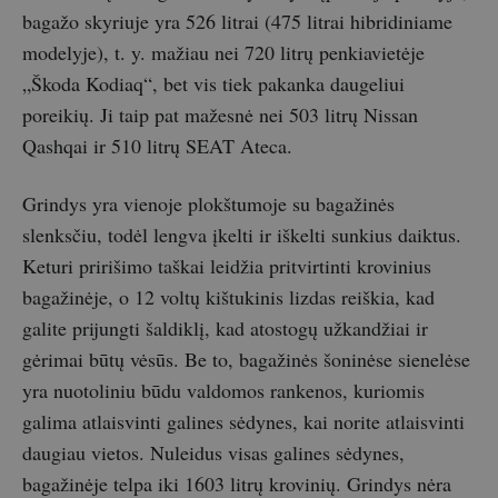
bagažo skyriuje yra 526 litrai (475 litrai hibridiniame
modelyje), t. y. mažiau nei 720 litrų penkiavietėje
„Škoda Kodiaq“, bet vis tiek pakanka daugeliui
poreikių. Ji taip pat mažesnė nei 503 litrų Nissan
Qashqai ir 510 litrų SEAT Ateca.
Grindys yra vienoje plokštumoje su bagažinės
slenksčiu, todėl lengva įkelti ir iškelti sunkius daiktus.
Keturi pririšimo taškai leidžia pritvirtinti krovinius
bagažinėje, o 12 voltų kištukinis lizdas reiškia, kad
galite prijungti šaldiklį, kad atostogų užkandžiai ir
gėrimai būtų vėsūs. Be to, bagažinės šoninėse sienelėse
yra nuotoliniu būdu valdomos rankenos, kuriomis
galima atlaisvinti galines sėdynes, kai norite atlaisvinti
daugiau vietos. Nuleidus visas galines sėdynes,
bagažinėje telpa iki 1603 litrų krovinių. Grindys nėra