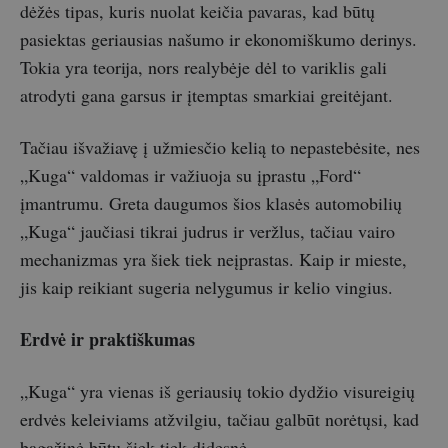
dėžės tipas, kuris nuolat keičia pavaras, kad būtų
pasiektas geriausias našumo ir ekonomiškumo derinys.
Tokia yra teorija, nors realybėje dėl to variklis gali
atrodyti gana garsus ir įtemptas smarkiai greitėjant.
Tačiau išvažiavę į užmiesčio kelią to nepastebėsite, nes
„Kuga“ valdomas ir važiuoja su įprastu „Ford“
įmantrumu. Greta daugumos šios klasės automobilių
„Kuga“ jaučiasi tikrai judrus ir veržlus, tačiau vairo
mechanizmas yra šiek tiek neįprastas. Kaip ir mieste,
jis kaip reikiant sugeria nelygumus ir kelio vingius.
Erdvė ir praktiškumas
„Kuga“ yra vienas iš geriausių tokio dydžio visureigių
erdvės keleiviams atžvilgiu, tačiau galbūt norėtųsi, kad
bagažinė būtų šiek tiek didesnė.