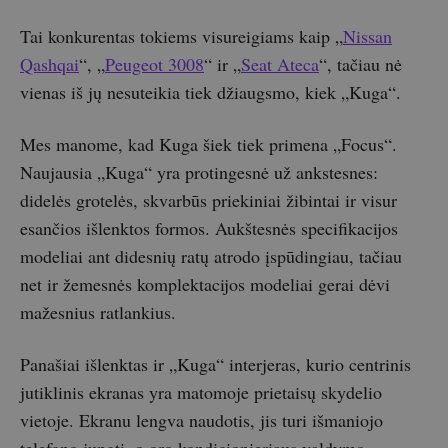
Tai konkurentas tokiems visureigiams kaip „
Nissan
Qashqai
“, „
Peugeot 3008
“ ir „
Seat Ateca
“, tačiau nė
vienas iš jų nesuteikia tiek džiaugsmo, kiek „Kuga“.
Mes manome, kad Kuga šiek tiek primena „Focus“.
Naujausia „Kuga“ yra protingesnė už ankstesnes:
didelės grotelės, skvarbūs priekiniai žibintai ir visur
esančios išlenktos formos. Aukštesnės specifikacijos
modeliai ant didesnių ratų atrodo įspūdingiau, tačiau
net ir žemesnės komplektacijos modeliai gerai dėvi
mažesnius ratlankius.
Panašiai išlenktas ir „Kuga“ interjeras, kurio centrinis
jutiklinis ekranas yra matomoje prietaisų skydelio
vietoje. Ekranu lengva naudotis, jis turi išmaniojo
telefono jungtį, o oro kondicionieriaus valdymo