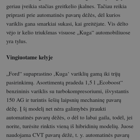
geriau įveikia stačias greitkelio įkalnes. Tačiau reikia
priprasti prie automatinės pavarų dėžės, dėl kurios
variklis gana smarkiai sukasi, kai greitėjate. Vis dėlto
vėjo ir kelio triukšmas visuose „Kuga“ automobiliuose
yra tylus.
Vingiuotame kelyje
„Ford“ supaprastino ‚Kuga‘ variklių gamą iki trijų
pasirinkimų. Asortimentą pradeda 1,5 l „Ecoboost“
benzininis variklis su turbokompresoriumi, išvystantis
150 AG ir turintis šešių laipsnių mechaninę pavarų
dėžę. Į šį modelį net nėra galimybės įtraukti
automatinės pavarų dėžės, o dėl to labai gaila, todėl, jei
norite, turėsite rinktis vieną iš hibridinių modelių. Juose
naudojama CVT pavarų dėžė, t. y. automatinės pavarų