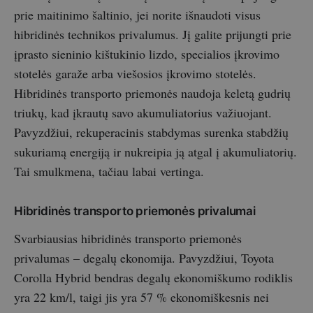
prie maitinimo šaltinio, jei norite išnaudoti visus
hibridinės technikos privalumus. Jį galite prijungti prie
įprasto sieninio kištukinio lizdo, specialios įkrovimo
stotelės garaže arba viešosios įkrovimo stotelės.
Hibridinės transporto priemonės naudoja keletą gudrių
triukų, kad įkrautų savo akumuliatorius važiuojant.
Pavyzdžiui, rekuperacinis stabdymas surenka stabdžių
sukuriamą energiją ir nukreipia ją atgal į akumuliatorių.
Tai smulkmena, tačiau labai vertinga.
Hibridinės transporto priemonės privalumai
Svarbiausias hibridinės transporto priemonės
privalumas – degalų ekonomija. Pavyzdžiui, Toyota
Corolla Hybrid bendras degalų ekonomiškumo rodiklis
yra 22 km/l, taigi jis yra 57 % ekonomiškesnis nei