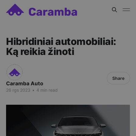
Hibridiniai automobiliai:
Ką reikia žinoti
Share
Caramba Auto
26 rgs 2023
•
4 min read