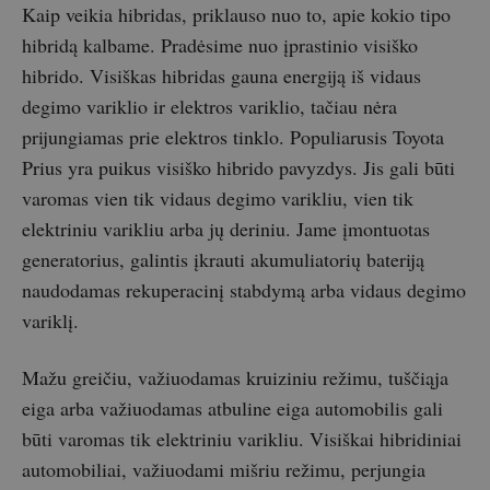
Kaip veikia hibridas, priklauso nuo to, apie kokio tipo
hibridą kalbame. Pradėsime nuo įprastinio visiško
hibrido. Visiškas hibridas gauna energiją iš vidaus
degimo variklio ir elektros variklio, tačiau nėra
prijungiamas prie elektros tinklo. Populiarusis Toyota
Prius yra puikus visiško hibrido pavyzdys. Jis gali būti
varomas vien tik vidaus degimo varikliu, vien tik
elektriniu varikliu arba jų deriniu. Jame įmontuotas
generatorius, galintis įkrauti akumuliatorių bateriją
naudodamas rekuperacinį stabdymą arba vidaus degimo
variklį.
Mažu greičiu, važiuodamas kruiziniu režimu, tuščiąja
eiga arba važiuodamas atbuline eiga automobilis gali
būti varomas tik elektriniu varikliu. Visiškai hibridiniai
automobiliai, važiuodami mišriu režimu, perjungia