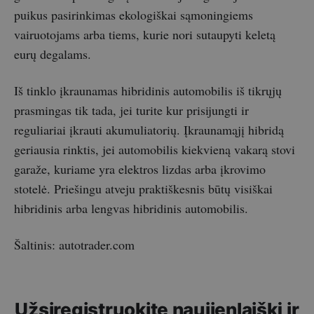
puikus pasirinkimas ekologiškai sąmoningiems
vairuotojams arba tiems, kurie nori sutaupyti keletą
eurų degalams.
Iš tinklo įkraunamas hibridinis automobilis iš tikrųjų
prasmingas tik tada, jei turite kur prisijungti ir
reguliariai įkrauti akumuliatorių. Įkraunamąjį hibridą
geriausia rinktis, jei automobilis kiekvieną vakarą stovi
garaže, kuriame yra elektros lizdas arba įkrovimo
stotelė. Priešingu atveju praktiškesnis būtų visiškai
hibridinis arba lengvas hibridinis automobilis.
Šaltinis: autotrader.com
Užsiregistruokite naujienlaiškį ir