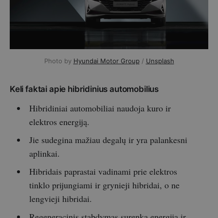
Photo by
Hyundai Motor Group
/
Unsplash
Keli faktai apie hibridinius automobilius
Hibridiniai automobiliai naudoja kuro ir
elektros energiją.
Jie sudegina mažiau degalų ir yra palankesni
aplinkai.
Hibridais paprastai vadinami prie elektros
tinklo prijungiami ir grynieji hibridai, o ne
lengvieji hibridai.
Regeneracinis stabdymas surenka energiją ir