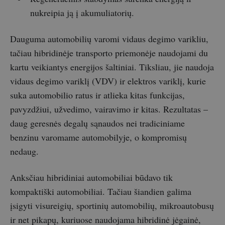
nukreipia ją į akumuliatorių.
Dauguma automobilių varomi vidaus degimo varikliu,
tačiau hibridinėje transporto priemonėje naudojami du
kartu veikiantys energijos šaltiniai. Tiksliau, jie naudoja
vidaus degimo variklį (VDV) ir elektros variklį, kurie
suka automobilio ratus ir atlieka kitas funkcijas,
pavyzdžiui, užvedimo, vairavimo ir kitas. Rezultatas –
daug geresnės degalų sąnaudos nei tradiciniame
benzinu varomame automobilyje, o kompromisų
nedaug.
Anksčiau hibridiniai automobiliai būdavo tik
kompaktiški automobiliai. Tačiau šiandien galima
įsigyti visureigių, sportinių automobilių, mikroautobusų
ir net pikapų, kuriuose naudojama hibridinė jėgainė,