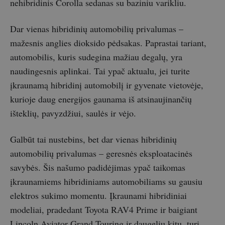
nehibridinis Corolla sedanas su baziniu varikliu.
Dar vienas hibridinių automobilių privalumas –
mažesnis anglies dioksido pėdsakas. Paprastai tariant,
automobilis, kuris sudegina mažiau degalų, yra
naudingesnis aplinkai. Tai ypač aktualu, jei turite
įkraunamą hibridinį automobilį ir gyvenate vietovėje,
kurioje daug energijos gaunama iš atsinaujinančių
išteklių, pavyzdžiui, saulės ir vėjo.
Galbūt tai nustebins, bet dar vienas hibridinių
automobilių privalumas – geresnės eksploatacinės
savybės. Šis našumo padidėjimas ypač taikomas
įkraunamiems hibridiniams automobiliams su gausiu
elektros sukimo momentu. Įkraunami hibridiniai
modeliai, pradedant Toyota RAV4 Prime ir baigiant
Lincoln Aviator Grand Touring ir daugeliu kitų, turi