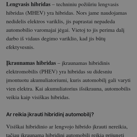
Lengvasis hibridas
– techniniu požiūriu lengvasis
hibridas (MHEV) yra hibridas. Nors jame naudojamas
nedidelis elektros variklis, jis paprastai nepadeda
automobilio varomajai jėgai. Vietoj to jis perima dalį
darbo iš vidaus degimo variklio, kad jis būtų
efektyvesnis.
Įkraunamas hibridas
– įkraunamas hibridinis
elektromobilis (PHEV) yra hibridas su didesniu
įmontuotu akumuliatoriumi, kuris automobilį gali varyti
vien elektra. Kai akumuliatorius išsikrauna, automobilis
veikia kaip visiškas hibridas.
Ar reikia įkrauti hibridinį automobilį?
Visiškai hibridinio ar lengvojo hibrido įkrauti nereikia,
tačiau įkraunamą hibridinį automobilį reikia prijungti