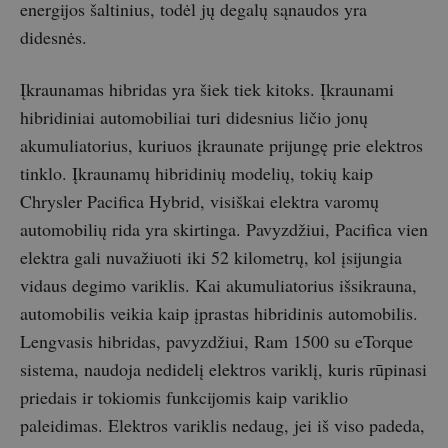
energijos šaltinius, todėl jų degalų sąnaudos yra
didesnės.
Įkraunamas hibridas yra šiek tiek kitoks. Įkraunami
hibridiniai automobiliai turi didesnius ličio jonų
akumuliatorius, kuriuos įkraunate prijungę prie elektros
tinklo. Įkraunamų hibridinių modelių, tokių kaip
Chrysler Pacifica Hybrid, visiškai elektra varomų
automobilių rida yra skirtinga. Pavyzdžiui, Pacifica vien
elektra gali nuvažiuoti iki 52 kilometrų, kol įsijungia
vidaus degimo variklis. Kai akumuliatorius išsikrauna,
automobilis veikia kaip įprastas hibridinis automobilis.
Lengvasis hibridas, pavyzdžiui, Ram 1500 su eTorque
sistema, naudoja nedidelį elektros variklį, kuris rūpinasi
priedais ir tokiomis funkcijomis kaip variklio
paleidimas. Elektros variklis nedaug, jei iš viso padeda,