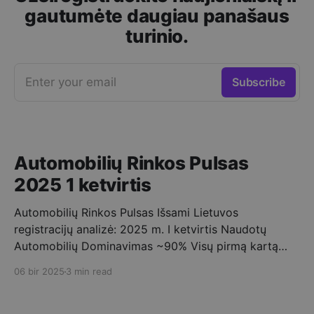
gautumėte daugiau panašaus
turinio.
Enter your email
Subscribe
Automobilių Rinkos Pulsas
2025 1 ketvirtis
Automobilių Rinkos Pulsas Išsami Lietuvos
registracijų analizė: 2025 m. I ketvirtis Naudotų
Automobilių Dominavimas ~90% Visų pirmą kartą
registruotų automobilių buvo naudoti. ➡️ Vidutinis
06 bir 2025
3 min read
Importo Amžius 10-15 metų – tipinis Lietuvoje
registruojamo naudoto automobilio amžius. Mėnesio
Registracijų Dinamika 2025 metų pirmąjį ketvirtį