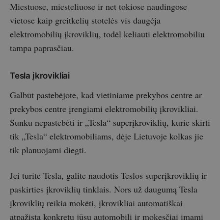
Miestuose, miesteliuose ir net tokiose naudingose
vietose kaip greitkelių stotelės vis daugėja
elektromobilių įkroviklių, todėl keliauti elektromobiliu
tampa paprasčiau.
Tesla įkrovikliai
Galbūt pastebėjote, kad vietiniame prekybos centre ar
prekybos centre įrengiami elektromobilių įkrovikliai.
Sunku nepastebėti ir „Tesla“ superįkroviklių, kurie skirti
tik „Tesla“ elektromobiliams, dėje Lietuvoje kolkas jie
tik planuojami diegti.
Jei turite Tesla, galite naudotis Teslos superįkroviklių ir
paskirties įkroviklių tinklais. Nors už daugumą Tesla
įkroviklių reikia mokėti, įkrovikliai automatiškai
atpažįsta konkretų jūsų automobilį ir mokesčiai imami