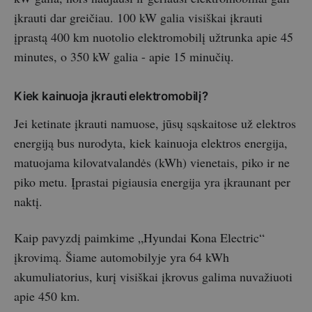
įkrauti dar greičiau. 100 kW galia visiškai įkrauti
įprastą 400 km nuotolio elektromobilį užtrunka apie 45
minutes, o 350 kW galia - apie 15 minučių.
Kiek kainuoja įkrauti elektromobilį?
Jei ketinate įkrauti namuose, jūsų sąskaitose už elektros
energiją bus nurodyta, kiek kainuoja elektros energija,
matuojama kilovatvalandės (kWh) vienetais, piko ir ne
piko metu. Įprastai pigiausia energija yra įkraunant per
naktį.
Kaip pavyzdį paimkime „Hyundai Kona Electric“
įkrovimą. Šiame automobilyje yra 64 kWh
akumuliatorius, kurį visiškai įkrovus galima nuvažiuoti
apie 450 km.