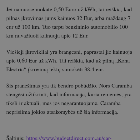
Jei namuose mokate 0,50 Euro už kWh, tai reiškia, kad
pilnas įkrovimas jums kainuos 32 Eur, arba maždaug 7
eur už 100 km. Tuo tarpu benzininio automobilio 100
km nuvažiuoti kainuoja apie 12 Eur.
Viešieji įkrovikliai yra brangesni, paprastai jie kainuoja
apie 0,60 Eur už kWh. Tai reiškia, kad už pilną „Kona
Electric“ įkrovimą tektų sumokėti 38.4 eur.
Šis pranešimas yra tik bendro pobūdžio. Nors Caramba
stengėsi užtikrinti, kad informacija, kuria rėmėmės, yra
tiksli ir aktuali, mes jos negarantuojame. Caramba
neprisiima jokios atsakomybės už šią informaciją.
Šaltinis:
https://www.budgetdirect.com.au/car-