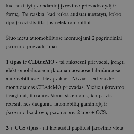
kad nustatytų standartinį įkrovimo prievado dydį ir
formą. Tai reiškia, kad reikia atidžiai nustatyti, kokio
tipo įkroviklis tiks jūsų elektromobiliui.
Šiuo metu automobiliuose montuojami 2 pagrindiniai
įkrovimo prievadų tipai.
1 tipas ir CHAdeMO
- tai ankstesni prievadai, įrengti
elektromobiliuose ir įkraunamuosiuose hibridiniuose
automobiliuose. Tiesą sakant, Nissan Leaf vis dar
montuojamas CHAdeMO prievadas. Viešieji įkrovimo
įrenginiai, tinkantys šioms sistemoms, tampa vis
retesni, nes dauguma automobilių gamintojų ir
įkrovimo bendrovių pereina prie 2 tipo + CCS.
2 + CCS tipas
- tai labiausiai paplitusi įkrovimo vieta,