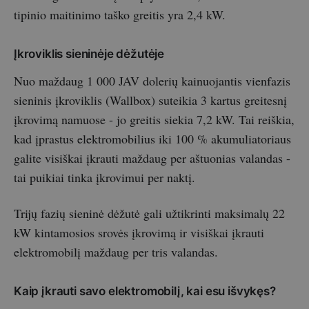
tipinio maitinimo taško greitis yra 2,4 kW.
Įkroviklis sieninėje dėžutėje
Nuo maždaug 1 000 JAV dolerių kainuojantis vienfazis
sieninis įkroviklis (Wallbox) suteikia 3 kartus greitesnį
įkrovimą namuose - jo greitis siekia 7,2 kW. Tai reiškia,
kad įprastus elektromobilius iki 100 % akumuliatoriaus
galite visiškai įkrauti maždaug per aštuonias valandas -
tai puikiai tinka įkrovimui per naktį.
Trijų fazių sieninė dėžutė gali užtikrinti maksimalų 22
kW kintamosios srovės įkrovimą ir visiškai įkrauti
elektromobilį maždaug per tris valandas.
Kaip įkrauti savo elektromobilį, kai esu išvykęs?