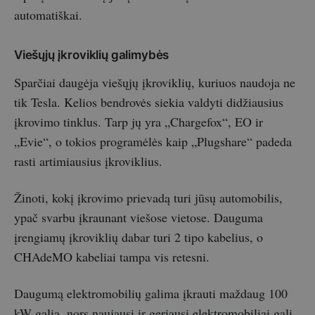
automatiškai.
Viešųjų įkroviklių galimybės
Sparčiai daugėja viešųjų įkroviklių, kuriuos naudoja ne
tik Tesla. Kelios bendrovės siekia valdyti didžiausius
įkrovimo tinklus. Tarp jų yra „Chargefox“, EO ir
„Evie“, o tokios programėlės kaip „Plugshare“ padeda
rasti artimiausius įkroviklius.
Žinoti, kokį įkrovimo prievadą turi jūsų automobilis,
ypač svarbu įkraunant viešose vietose. Dauguma
įrengiamų įkroviklių dabar turi 2 tipo kabelius, o
CHAdeMO kabeliai tampa vis retesni.
Daugumą elektromobilių galima įkrauti maždaug 100
kW galia, nors naujausi ir geriausi elektromobiliai gali