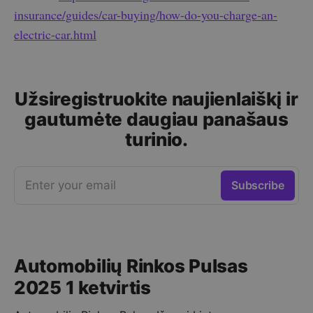
insurance/guides/car-buying/how-do-you-charge-an-
electric-car.html
Užsiregistruokite naujienlaiškį ir
gautumėte daugiau panašaus
turinio.
Enter your email
Subscribe
Automobilių Rinkos Pulsas
2025 1 ketvirtis