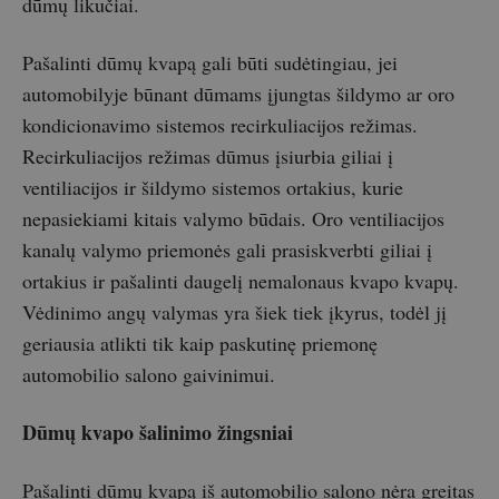
dūmų likučiai.
Pašalinti dūmų kvapą gali būti sudėtingiau, jei
automobilyje būnant dūmams įjungtas šildymo ar oro
kondicionavimo sistemos recirkuliacijos režimas.
Recirkuliacijos režimas dūmus įsiurbia giliai į
ventiliacijos ir šildymo sistemos ortakius, kurie
nepasiekiami kitais valymo būdais. Oro ventiliacijos
kanalų valymo priemonės gali prasiskverbti giliai į
ortakius ir pašalinti daugelį nemalonaus kvapo kvapų.
Vėdinimo angų valymas yra šiek tiek įkyrus, todėl jį
geriausia atlikti tik kaip paskutinę priemonę
automobilio salono gaivinimui.
Dūmų kvapo šalinimo žingsniai
Pašalinti dūmų kvapą iš automobilio salono nėra greitas