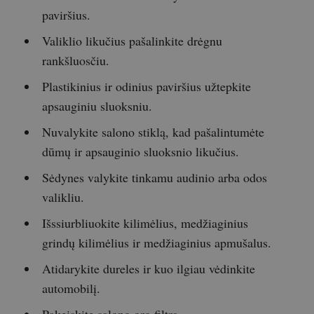
paviršius.
Valiklio likučius pašalinkite drėgnu
rankšluosčiu.
Plastikinius ir odinius paviršius užtepkite
apsauginiu sluoksniu.
Nuvalykite salono stiklą, kad pašalintumėte
dūmų ir apsauginio sluoksnio likučius.
Sėdynes valykite tinkamu audinio arba odos
valikliu.
Išssiurbliuokite kilimėlius, medžiaginius
grindų kilimėlius ir medžiaginius apmušalus.
Atidarykite dureles ir kuo ilgiau vėdinkite
automobilį.
Pakeiskite salono oro filtrą.