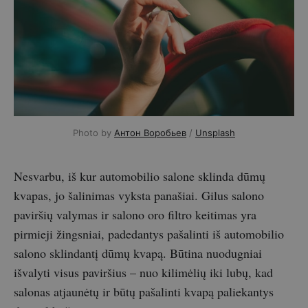
Photo by
Антон Воробьев
/
Unsplash
Nesvarbu, iš kur automobilio salone sklinda dūmų
kvapas, jo šalinimas vyksta panašiai. Gilus salono
paviršių valymas ir salono oro filtro keitimas yra
pirmieji žingsniai, padedantys pašalinti iš automobilio
salono sklindantį dūmų kvapą. Būtina nuodugniai
išvalyti visus paviršius – nuo kilimėlių iki lubų, kad
salonas atjaunėtų ir būtų pašalinti kvapą paliekantys