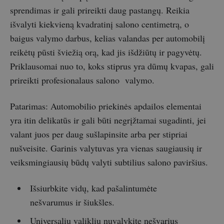
sprendimas ir gali prireikti daug pastangų. Reikia
išvalyti kiekvieną kvadratinį salono centimetrą, o
baigus valymo darbus, kelias valandas per automobilį
reikėtų pūsti šviežią orą, kad jis išdžiūtų ir pagyvėtų.
Priklausomai nuo to, koks stiprus yra dūmų kvapas, gali
prireikti profesionalaus salono valymo.
Patarimas: Automobilio priekinės apdailos elementai
yra itin delikatūs ir gali būti negrįžtamai sugadinti, jei
valant juos per daug sušlapinsite arba per stipriai
nušveisite. Garinis valytuvas yra vienas saugiausių ir
veiksmingiausių būdų valyti subtilius salono paviršius.
Išsiurbkite vidų, kad pašalintumėte
nešvarumus ir šiukšles.
Universaliu valikliu nuvalykite nešvarius