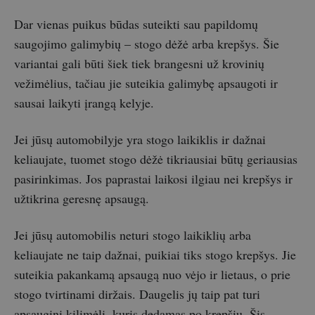
Dar vienas puikus būdas suteikti sau papildomų
saugojimo galimybių – stogo dėžė arba krepšys. Šie
variantai gali būti šiek tiek brangesni už krovinių
vežimėlius, tačiau jie suteikia galimybę apsaugoti ir
sausai laikyti įrangą kelyje.
Jei jūsų automobilyje yra stogo laikiklis ir dažnai
keliaujate, tuomet stogo dėžė tikriausiai būtų geriausias
pasirinkimas. Jos paprastai laikosi ilgiau nei krepšys ir
užtikrina geresnę apsaugą.
Jei jūsų automobilis neturi stogo laikiklių arba
keliaujate ne taip dažnai, puikiai tiks stogo krepšys. Jie
suteikia pakankamą apsaugą nuo vėjo ir lietaus, o prie
stogo tvirtinami diržais. Daugelis jų taip pat turi
apsauginį kilimėlį, kuris dedamas po krepšiu. Šis