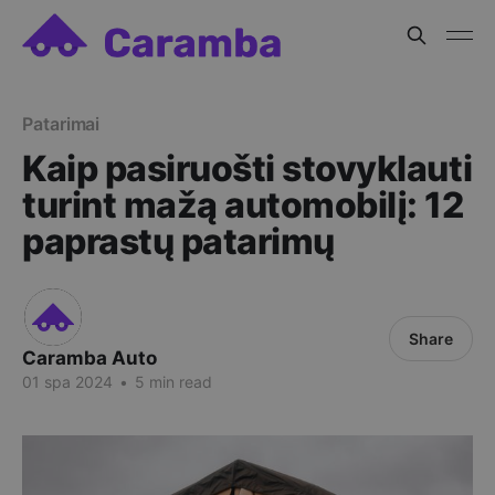
Patarimai
Kaip pasiruošti stovyklauti
turint mažą automobilį: 12
paprastų patarimų
Share
Caramba Auto
01 spa 2024
•
5 min read