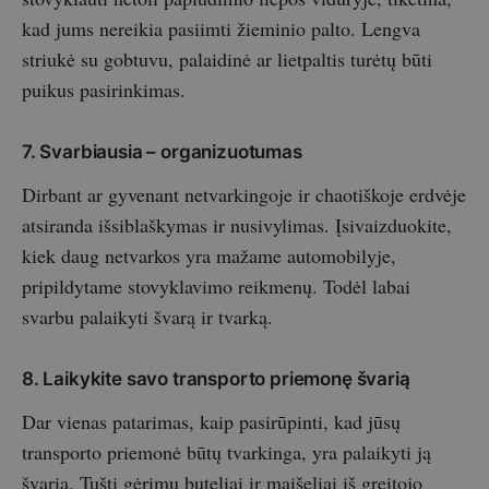
kad jums nereikia pasiimti žieminio palto. Lengva
striukė su gobtuvu, palaidinė ar lietpaltis turėtų būti
puikus pasirinkimas.
7. Svarbiausia – organizuotumas
Dirbant ar gyvenant netvarkingoje ir chaotiškoje erdvėje
atsiranda išsiblaškymas ir nusivylimas. Įsivaizduokite,
kiek daug netvarkos yra mažame automobilyje,
pripildytame stovyklavimo reikmenų. Todėl labai
svarbu palaikyti švarą ir tvarką.
8. Laikykite savo transporto priemonę švarią
Dar vienas patarimas, kaip pasirūpinti, kad jūsų
transporto priemonė būtų tvarkinga, yra palaikyti ją
švarią. Tušti gėrimų buteliai ir maišeliai iš greitojo