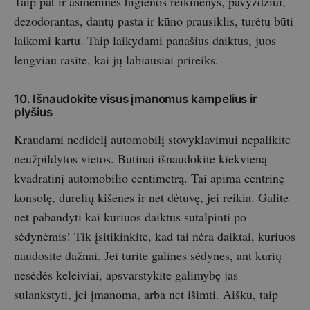
Taip pat ir asmeninės higienos reikmenys, pavyzdžiui,
dezodorantas, dantų pasta ir kūno prausiklis, turėtų būti
laikomi kartu. Taip laikydami panašius daiktus, juos
lengviau rasite, kai jų labiausiai prireiks.
10. Išnaudokite visus įmanomus kampelius ir
plyšius
Kraudami nedidelį automobilį stovyklavimui nepalikite
neužpildytos vietos. Būtinai išnaudokite kiekvieną
kvadratinį automobilio centimetrą. Tai apima centrinę
konsolę, durelių kišenes ir net dėtuvę, jei reikia. Galite
net pabandyti kai kuriuos daiktus sutalpinti po
sėdynėmis! Tik įsitikinkite, kad tai nėra daiktai, kuriuos
naudosite dažnai. Jei turite galines sėdynes, ant kurių
nesėdės keleiviai, apsvarstykite galimybę jas
sulankstyti, jei įmanoma, arba net išimti. Aišku, taip