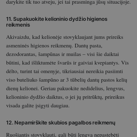
darykite tik tuo atveju, jei tai prasminga jūsų situacijoje.
11. Supakuokite kelioninio dydžio higienos
reikmenis
Akivaizdu, kad kelionėje stovyklaujant jums prireiks
asmeninės higienos reikmenų. Dantų pasta,
dezodorantas, šampūnas ir muilas – visi šie daiktai
būtini, kad išliktumėte švarūs ir gaiviai kvepiantys. Vis
dėlto, turint tai omenyje, tikriausiai nereikia pasiimti
viso buteliuko šampūno ar 3 tūbelių dantų pastos kelių
dienų kelionei. Geriau pakuokite nedidelius, lengvus,
kelioninio dydžio daiktus, o jei jų pritrūktų, prireikus
visada galite įsigyti daugiau.
12. Nepamirškite skubios pagalbos reikmenų
Ruošiantis stovyklauti, gali būti lengva nepastebėti