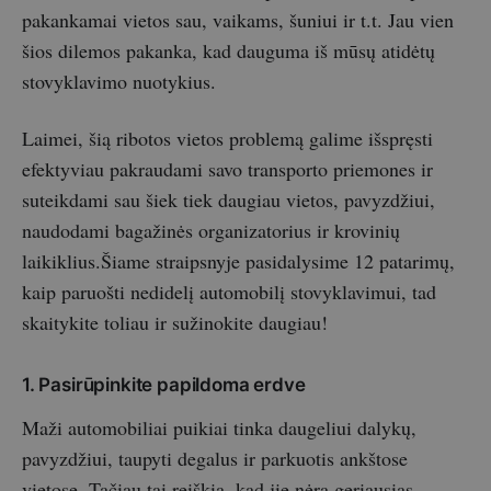
pakankamai vietos sau, vaikams, šuniui ir t.t. Jau vien
šios dilemos pakanka, kad dauguma iš mūsų atidėtų
stovyklavimo nuotykius.
Laimei, šią ribotos vietos problemą galime išspręsti
efektyviau pakraudami savo transporto priemones ir
suteikdami sau šiek tiek daugiau vietos, pavyzdžiui,
naudodami bagažinės organizatorius ir krovinių
laikiklius.Šiame straipsnyje pasidalysime 12 patarimų,
kaip paruošti nedidelį automobilį stovyklavimui, tad
skaitykite toliau ir sužinokite daugiau!
1. Pasirūpinkite papildoma erdve
Maži automobiliai puikiai tinka daugeliui dalykų,
pavyzdžiui, taupyti degalus ir parkuotis ankštose
vietose. Tačiau tai reiškia, kad jie nėra geriausias