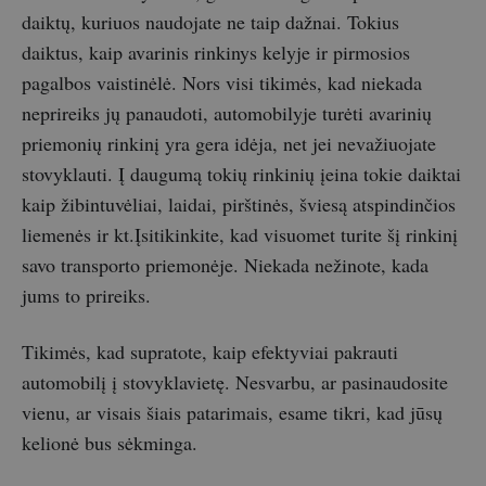
daiktų, kuriuos naudojate ne taip dažnai. Tokius
daiktus, kaip avarinis rinkinys kelyje ir pirmosios
pagalbos vaistinėlė. Nors visi tikimės, kad niekada
neprireiks jų panaudoti, automobilyje turėti avarinių
priemonių rinkinį yra gera idėja, net jei nevažiuojate
stovyklauti. Į daugumą tokių rinkinių įeina tokie daiktai
kaip žibintuvėliai, laidai, pirštinės, šviesą atspindinčios
liemenės ir kt.Įsitikinkite, kad visuomet turite šį rinkinį
savo transporto priemonėje. Niekada nežinote, kada
jums to prireiks.
Tikimės, kad supratote, kaip efektyviai pakrauti
automobilį į stovyklavietę. Nesvarbu, ar pasinaudosite
vienu, ar visais šiais patarimais, esame tikri, kad jūsų
kelionė bus sėkminga.