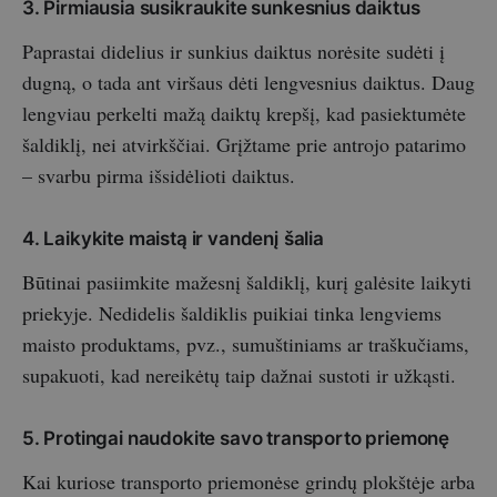
3. Pirmiausia susikraukite sunkesnius daiktus
Paprastai didelius ir sunkius daiktus norėsite sudėti į
dugną, o tada ant viršaus dėti lengvesnius daiktus. Daug
lengviau perkelti mažą daiktų krepšį, kad pasiektumėte
šaldiklį, nei atvirkščiai. Grįžtame prie antrojo patarimo
– svarbu pirma išsidėlioti daiktus.
4. Laikykite maistą ir vandenį šalia
Būtinai pasiimkite mažesnį šaldiklį, kurį galėsite laikyti
priekyje. Nedidelis šaldiklis puikiai tinka lengviems
maisto produktams, pvz., sumuštiniams ar traškučiams,
supakuoti, kad nereikėtų taip dažnai sustoti ir užkąsti.
5. Protingai naudokite savo transporto priemonę
Kai kuriose transporto priemonėse grindų plokštėje arba