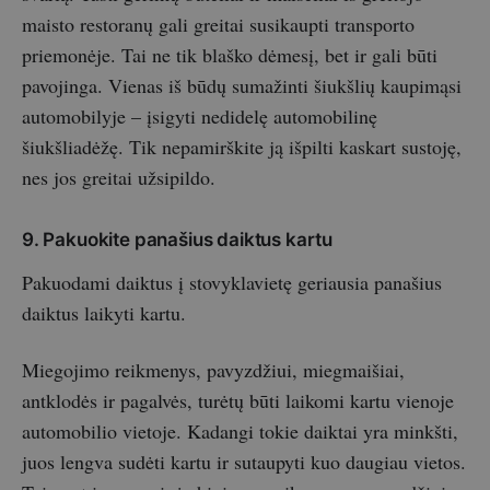
maisto restoranų gali greitai susikaupti transporto
priemonėje. Tai ne tik blaško dėmesį, bet ir gali būti
pavojinga. Vienas iš būdų sumažinti šiukšlių kaupimąsi
automobilyje – įsigyti nedidelę automobilinę
šiukšliadėžę. Tik nepamirškite ją išpilti kaskart sustoję,
nes jos greitai užsipildo.
9. Pakuokite panašius daiktus kartu
Pakuodami daiktus į stovyklavietę geriausia panašius
daiktus laikyti kartu.
Miegojimo reikmenys, pavyzdžiui, miegmaišiai,
antklodės ir pagalvės, turėtų būti laikomi kartu vienoje
automobilio vietoje. Kadangi tokie daiktai yra minkšti,
juos lengva sudėti kartu ir sutaupyti kuo daugiau vietos.