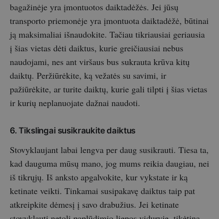
bagažinėje yra įmontuotos daiktadėžės. Jei jūsų
transporto priemonėje yra įmontuota daiktadėžė, būtinai
ją maksimaliai išnaudokite. Tačiau tikriausiai geriausia
į šias vietas dėti daiktus, kurie greičiausiai nebus
naudojami, nes ant viršaus bus sukrauta krūva kitų
daiktų. Peržiūrėkite, ką vežatės su savimi, ir
pažiūrėkite, ar turite daiktų, kurie gali tilpti į šias vietas
ir kurių neplanuojate dažnai naudoti.
6. Tikslingai susikraukite daiktus
Stovyklaujant labai lengva per daug susikrauti. Tiesa ta,
kad dauguma mūsų mano, jog mums reikia daugiau, nei
iš tikrųjų. Iš anksto apgalvokite, kur vykstate ir ką
ketinate veikti. Tinkamai susipakavę daiktus taip pat
atkreipkite dėmesį į savo drabužius. Jei ketinate
stovyklauti netoli paplūdimio liepos viduryje, tikėtina,