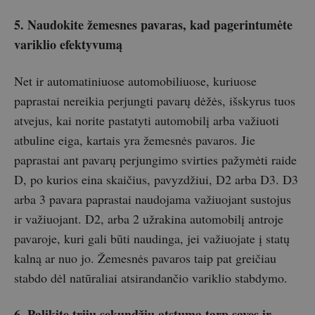
5. Naudokite žemesnes pavaras, kad pagerintumėte
variklio efektyvumą
Net ir automatiniuose automobiliuose, kuriuose
paprastai nereikia perjungti pavarų dėžės, išskyrus tuos
atvejus, kai norite pastatyti automobilį arba važiuoti
atbuline eiga, kartais yra žemesnės pavaros. Jie
paprastai ant pavarų perjungimo svirties pažymėti raide
D, po kurios eina skaičius, pavyzdžiui, D2 arba D3. D3
arba 3 pavara paprastai naudojama važiuojant sustojus
ir važiuojant. D2, arba 2 užrakina automobilį antroje
pavaroje, kuri gali būti naudinga, jei važiuojate į statų
kalną ar nuo jo. Žemesnės pavaros taip pat greičiau
stabdo dėl natūraliai atsirandančio variklio stabdymo.
6. Palikite trijų sekundžių atstumą tarp savęs ir