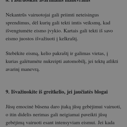
Nekantrūs vairuotojai gali priimti neteisingus
sprendimus, dėl kurių gali tekti imtis veiksmų, kad
išvengtumėte eismo įvykio. Kartais gali tekti iš savo
eismo juostos išvažiuoti į kelkraštį.
Stebėkite eismą, kelio pakraštį ir galimas vietas, į
kurias galėtumėte nukreipti automobilį, jei tektų atlikti
avarinį manevrą.
9. Išvažiuokite iš greitkelio, jei jaučiatės blogai
Jūsų emocinė būsena daro įtaką jūsų gebėjimui vairuoti,
o itin didelis nerimas gali neigiamai paveikti jūsų
gebėjimą vairuoti esant intensyviam eismui. Jei kada