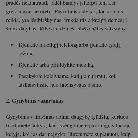
pradės nekantrauti, todėl bandys įsiterpti ten, kur
greičiausiai neturėtų. Paskutinis dalykas, kurio jums
reikia, yra išsiblaškymas, trukdantis atkreipti dėmesį į
šiuos dalykus. Ribokite dėmesį blaškančius veiksnius:
Išjunkite mobilųjį telefoną arba įjunkite tylųjį
režimą.
Išjunkite arba pritildykite muziką.
Pasakykite keleiviams, kad jie nurimtų, kol
atsilaisvinsite nuo intensyvaus eismo.
2. Gynybinis važiavimas
Gynybinis vairavimas apima daugybę įgūdžių, kuriuos
turėtumėte taikyti, kad išvengtumėte pavojingų situacijų
kelyje, kol jos dar neįvyko. Turėtumėte suplanuoti, kaip