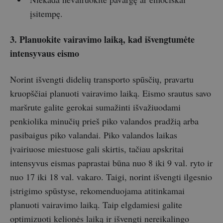
įsitempę.
3. Planuokite vairavimo laiką, kad išvengtumėte
intensyvaus eismo
Norint išvengti didelių transporto spūsčių, pravartu
kruopščiai planuoti vairavimo laiką. Eismo srautus savo
maršrute galite gerokai sumažinti išvažiuodami
penkiolika minučių prieš piko valandos pradžią arba
pasibaigus piko valandai. Piko valandos laikas
įvairiuose miestuose gali skirtis, tačiau apskritai
intensyvus eismas paprastai būna nuo 8 iki 9 val. ryto ir
nuo 17 iki 18 val. vakaro. Taigi, norint išvengti ilgesnio
įstrigimo spūstyse, rekomenduojama atitinkamai
planuoti vairavimo laiką. Taip elgdamiesi galite
optimizuoti kelionės laiką ir išvengti nereikalingo