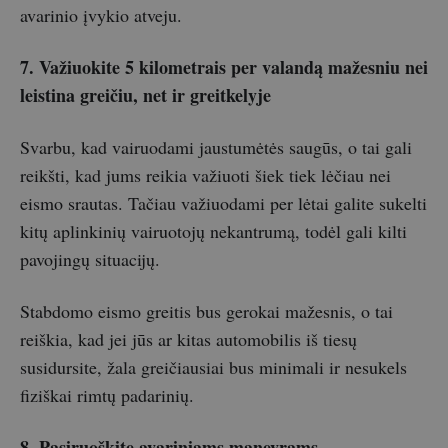
avarinio įvykio atveju.
7. Važiuokite 5 kilometrais per valandą mažesniu nei
leistina greičiu, net ir greitkelyje
Svarbu, kad vairuodami jaustumėtės saugūs, o tai gali
reikšti, kad jums reikia važiuoti šiek tiek lėčiau nei
eismo srautas. Tačiau važiuodami per lėtai galite sukelti
kitų aplinkinių vairuotojų nekantrumą, todėl gali kilti
pavojingų situacijų.
Stabdomo eismo greitis bus gerokai mažesnis, o tai
reiškia, kad jei jūs ar kitas automobilis iš tiesų
susidursite, žala greičiausiai bus minimali ir nesukels
fiziškai rimtų padarinių.
8. Pasiruoškite avariniams manevrams