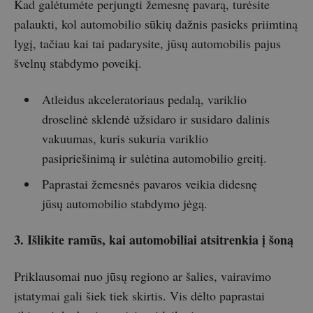
Kad galėtumėte perjungti žemesnę pavarą, turėsite
palaukti, kol automobilio sūkių dažnis pasieks priimtiną
lygį, tačiau kai tai padarysite, jūsų automobilis pajus
švelnų stabdymo poveikį.
Atleidus akceleratoriaus pedalą, variklio
droselinė sklendė užsidaro ir susidaro dalinis
vakuumas, kuris sukuria variklio
pasipriešinimą ir sulėtina automobilio greitį.
Paprastai žemesnės pavaros veikia didesnę
jūsų automobilio stabdymo jėgą.
3. Išlikite ramūs, kai automobiliai atsitrenkia į šoną
Priklausomai nuo jūsų regiono ar šalies, vairavimo
įstatymai gali šiek tiek skirtis. Vis dėlto paprastai