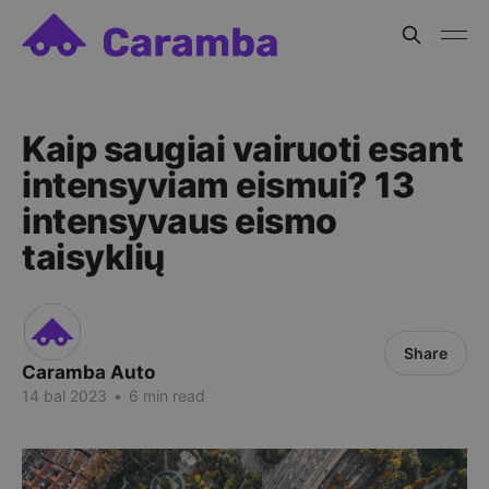
Kaip saugiai vairuoti esant
intensyviam eismui? 13
intensyvaus eismo
taisyklių
Share
Caramba Auto
14 bal 2023
•
6 min read