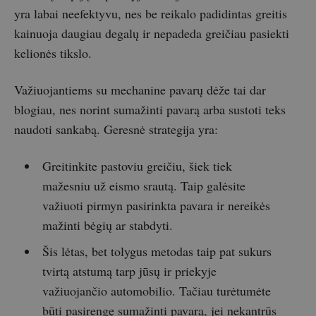
yra labai neefektyvu, nes be reikalo padidintas greitis
kainuoja daugiau degalų ir nepadeda greičiau pasiekti
kelionės tikslo.
Važiuojantiems su mechanine pavarų dėže tai dar
blogiau, nes norint sumažinti pavarą arba sustoti teks
naudoti sankabą. Geresnė strategija yra:
Greitinkite pastoviu greičiu, šiek tiek
mažesniu už eismo srautą. Taip galėsite
važiuoti pirmyn pasirinkta pavara ir nereikės
mažinti bėgių ar stabdyti.
Šis lėtas, bet tolygus metodas taip pat sukurs
tvirtą atstumą tarp jūsų ir priekyje
važiuojančio automobilio. Tačiau turėtumėte
būti pasirengę sumažinti pavarą, jei nekantrūs