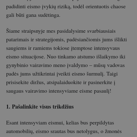
padidinti eismo įvykių riziką, todėl orientuotis chaose
gali būti gana sudėtinga.
Šiame straipsnyje mes pasidalysime svarbiausiais
patarimais ir strategijomis, padėsiančiomis jums išlikti
saugiems ir ramiems tokiose įtemptose intensyvaus
eismo situacijose. Nuo tinkamo atstumo išlaikymo iki
gynybinio vairavimo meno įvaldymo – mūsų vadovas
padės jums užtikrintai įveikti eismo šurmulį. Taigi
prisisekite diržus, atsipalaiduokite ir pasinerkite į
saugaus vairavimo intensyviame eisme pasaulį!
1. Pašalinkite visus trikdžius
Esant intensyviam eismui, kelias bus perpildytas
automobilių, eismo srautas bus netolygus, o žmonės