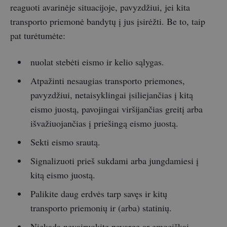
reaguoti avarinėje situacijoje, pavyzdžiui, jei kita
transporto priemonė bandytų į jus įsirėžti. Be to, taip
pat turėtumėte:
nuolat stebėti eismo ir kelio sąlygas.
Atpažinti nesaugias transporto priemones,
pavyzdžiui, netaisyklingai įsiliejančias į kitą
eismo juostą, pavojingai viršijančias greitį arba
išvažiuojančias į priešingą eismo juostą.
Sekti eismo srautą.
Signalizuoti prieš sukdami arba jungdamiesi į
kitą eismo juostą.
Palikite daug erdvės tarp savęs ir kitų
transporto priemonių ir (arba) statinių.
Niekada nevairuokite pavargę ar emociškai