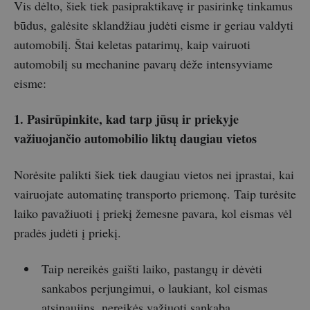
Vis dėlto, šiek tiek pasipraktikavę ir pasirinkę tinkamus
būdus, galėsite sklandžiau judėti eisme ir geriau valdyti
automobilį. Štai keletas patarimų, kaip vairuoti
automobilį su mechanine pavarų dėže intensyviame
eisme:
1. Pasirūpinkite, kad tarp jūsų ir priekyje
važiuojančio automobilio liktų daugiau vietos
Norėsite palikti šiek tiek daugiau vietos nei įprastai, kai
vairuojate automatinę transporto priemonę. Taip turėsite
laiko pavažiuoti į priekį žemesne pavara, kol eismas vėl
pradės judėti į priekį.
Taip nereikės gaišti laiko, pastangų ir dėvėti
sankabos perjungimui, o laukiant, kol eismas
atsinaujins, nereikės važiuoti sankaba.