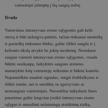
vairuotojai įsiterptų į šią saugią erdvę.
Išvada
Vairavimas intensyvaus eismo sąlygomis gali kelti
stresą ir būti nelengva patirtis, tačiau tinkamai nusiteikę
ir pasitelkę tinkamus būdus, galite išlikti saugūs ir į
kelionės tikslą atvykti be jokių incidentų. Norėdami
saugiai vairuoti intensyvaus eismo sąlygomis, visada
būkite susikaupę, laikykitės saugaus atstumo,
numatykite kitų vairuotojų veiksmus ir būkite kantrūs.
Nepamirškite naudoti signalus, vengti išsiblaškymo ir
išlikti ramūs, net ir susidūrę su agresyviais ar
neatsargiais vairuotojais. Nuosekliai taikydami šiuos
patarimus galite lengviau įveikti intensyvaus eismo
sąlygas ir sumažinti nelaimingų atsitikimų riziką.