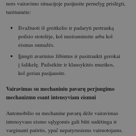
nors vairavimo situacijoje pasijusite pernelyg prislėgti,
turėtumėte:
Išvažiuoti iš greitkelio ir padaryti pertrauką
poilsio stotelėje, kol nusiraminsite arba kol
eismas sumažės.
Įjungti avarinius žibintus ir pasitraukti gerokai
į šalikelę. Pailsėkite ir klausykitės muzikos,
kol geriau pasijausite.
Vairavimas su mechaniniu pavarų perjungimo
mechanizmu esant intensyviam eismui
Automobilio su mechanine pavarų dėže vairavimas
intensyvaus eismo sąlygomis gali būti sudėtinga ir
varginanti patirtis, ypač nepatyrusiems vairuotojams.