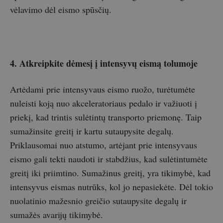
vėlavimo dėl eismo spūsčių.
4. Atkreipkite dėmesį į intensyvų eismą tolumoje
Artėdami prie intensyvaus eismo ruožo, turėtumėte
nuleisti koją nuo akceleratoriaus pedalo ir važiuoti į
priekį, kad trintis sulėtintų transporto priemonę. Taip
sumažinsite greitį ir kartu sutaupysite degalų.
Priklausomai nuo atstumo, artėjant prie intensyvaus
eismo gali tekti naudoti ir stabdžius, kad sulėtintumėte
greitį iki priimtino. Sumažinus greitį, yra tikimybė, kad
intensyvus eismas nutrūks, kol jo nepasiekėte. Dėl tokio
nuolatinio mažesnio greičio sutaupysite degalų ir
sumažės avarijų tikimybė.