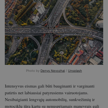
Photo by
Denys Nevozhai
/
Unsplash
Intensyvus eismas gali būti bauginanti ir varginanti
patirtis net labiausiai patyrusiems vairuotojams.
Nesibaigianti lengvųjų automobilių, sunkvežimių ir
motociklų jūra kartu su nenuspėjamais manevrais gali