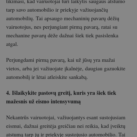
tikimasi, kad vairuotojai turi laikytis saugaus atstumo
tarp savo automobilio ir priekyje važiuojančių
automobilių. Tai apsaugo mechaninių pavarų dėžių
vairuotojus, nes perjungiant pirmą pavarą, ratai su
mechanine pavarų dėže dažnai šiek tiek pasislenka
atgal.
Perjungdami pirmą pavarą, kai už jūsų yra mažai
vietos, arba jei važiuojate įkalnėje, daugiau gazuokite
automobilį ir lėtai atleiskite sankabą.
4. Išlaikykite pastovų greitį, kuris yra šiek tiek
mažesnis už eismo intensyvumą
Nekantrūs vairuotojai, važiuojantys esant sustojusiam
eismui, dažnai greitėja greičiau nei reikia, kad įveiktų
atstumą tarp jų ir priekyje sustojusio automobilio. Tai