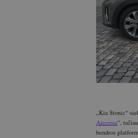
„Kia Stonic“ sie
Aircross
“, tačia
bendros platform