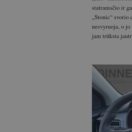
statramsčio ir ga
„Stonic“ svorio c
nesvyruoja, o jo
jam trūksta jaut