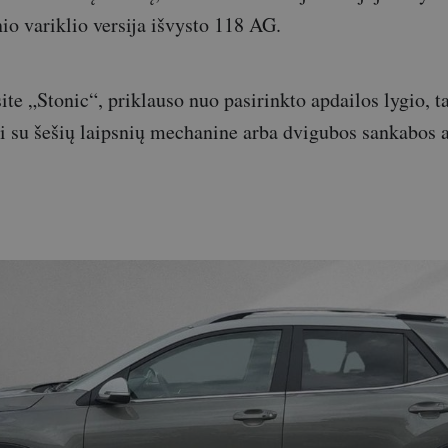
nio variklio versija išvysto 118 AG.
ite „Stonic“, priklauso nuo pasirinkto apdailos lygio, t
i su šešių laipsnių mechanine arba dvigubos sankabos 