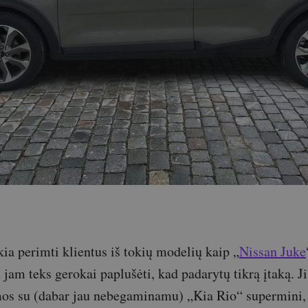
kia perimti klientus iš tokių modelių kaip „
Nissan Juke
u jam teks gerokai paplušėti, kad padarytų tikrą įtaką. J
os su (dabar jau nebegaminamu) „Kia Rio“ supermini, t