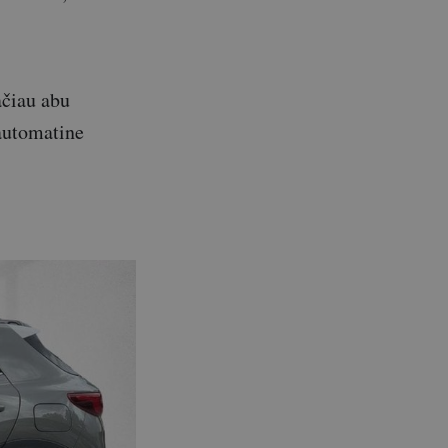
ačiau abu
automatine