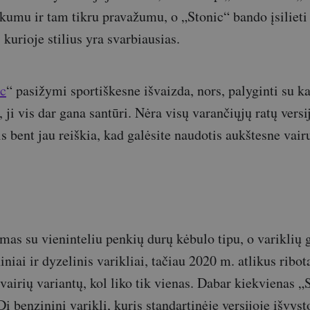
kumu ir tam tikru pravažumu, o „Stonic“ bando įsilieti
 kurioje stilius yra svarbiausias.
ic
“ pasižymi sportiškesne išvaizda, nors, palyginti su ka
 ji vis dar gana santūri. Nėra visų varančiųjų ratų versi
s bent jau reiškia, kad galėsite naudotis aukštesne vair
as su vieninteliu penkių durų kėbulo tipu, o variklių
niai ir dyzelinis varikliai, tačiau 2020 m. atlikus ribo
vairių variantų, kol liko tik vienas. Dabar kiekvienas „S
i benzininį variklį, kuris standartinėje versijoje išvys