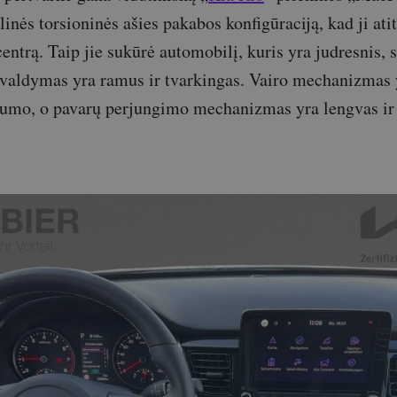
linės torsioninės ašies pakabos konfigūraciją, kad ji ati
entrą. Taip jie sukūrė automobilį, kuris yra judresnis, 
 valdymas yra ramus ir tvarkingas. Vairo mechanizmas 
rumo, o pavarų perjungimo mechanizmas yra lengvas ir