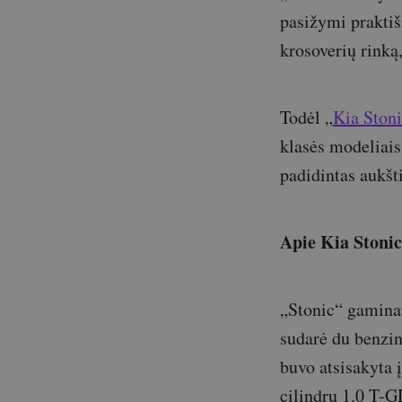
pasižymi praktiš
krosoverių rinką,
Todėl „
Kia Ston
klasės modeliais,
padidintas aukšti
Apie Kia Stonic
„Stonic“ gaminam
sudarė du benzini
buvo atsisakyta į
cilindrų 1.0 T-GD