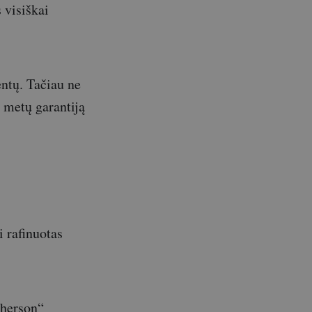
s visiškai
entų. Tačiau ne
ų metų garantiją
i rafinuotas
Pherson“