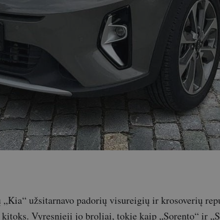
 „Kia“ užsitarnavo padorių visureigių ir krosoverių repu
kitoks. Vyresnieji jo broliai, tokie kaip „Sorento“ ir „