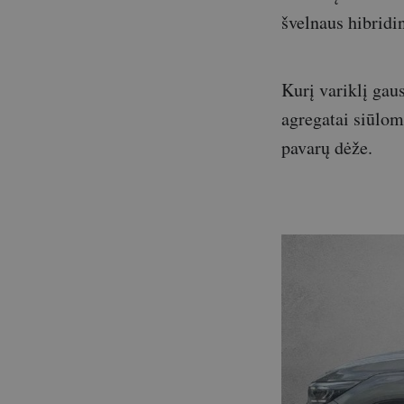
švelnaus hibridi
Kurį variklį gaus
agregatai siūlom
pavarų dėže.