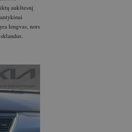
tiktų aukštesnį
santykinai
yra lengvas, nors
 sklandus.