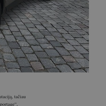
taciją, tačiau
Sportage“,