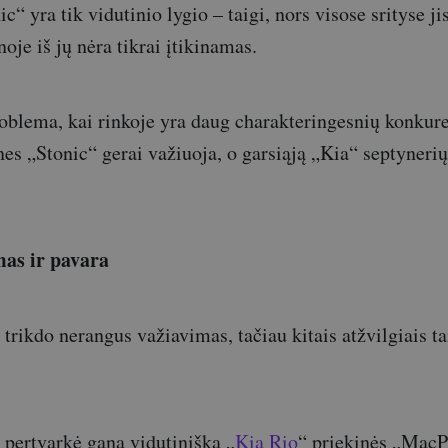
c“ yra tik vidutinio lygio – taigi, nors visose srityse ji
oje iš jų nėra tikrai įtikinamas.
roblema, kai rinkoje yra daug charakteringesnių konkur
 nes „Stonic“ gerai važiuoja, o garsiąją „Kia“ septyneri
mas ir pavara
trikdo nerangus važiavimas, tačiau kitais atžvilgiais ta
i pertvarkė gana vidutinišką „
Kia Rio
“ priekinės „Mac