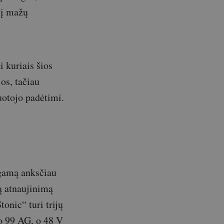
 į mažų
i kuriais šios
jos, tačiau
uotojo padėtimi.
 gamą anksčiau
tą atnaujinimą
tonic“ turi trijų
to 99 AG, o 48 V