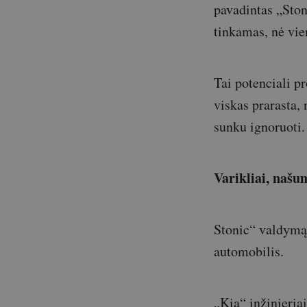
pavadintas „Stoni
tinkamas, nė vien
Tai potenciali p
viskas prarasta,
sunku ignoruoti.
Varikliai, našu
Stonic“ valdymą 
automobilis.
„Kia“ inžinieria