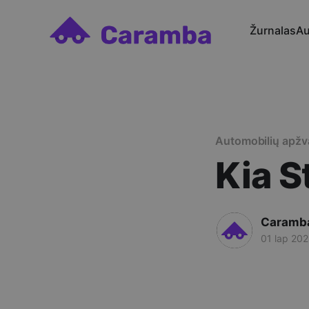
Žurnalas
Au
Automobilių apžv
Kia S
Caramb
01 lap 20