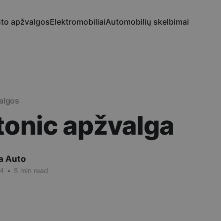
to apžvalgos
Elektromobiliai
Automobilių skelbimai
algos
tonic apžvalga
a Auto
24
•
5 min read