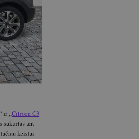
“ ir „
Citroen C3
is sukurtas ant
ačiau keistai