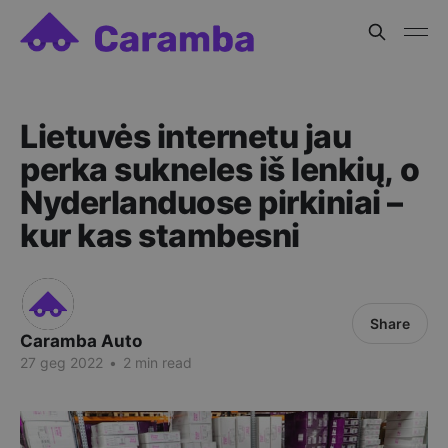
Lietuvės internetu jau
perka sukneles iš lenkių, o
Nyderlanduose pirkiniai –
kur kas stambesni
Share
Caramba Auto
27 geg 2022
•
2 min read