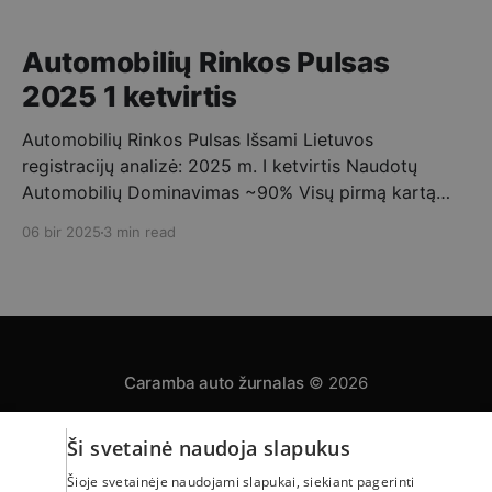
Automobilių Rinkos Pulsas
2025 1 ketvirtis
Automobilių Rinkos Pulsas Išsami Lietuvos
registracijų analizė: 2025 m. I ketvirtis Naudotų
Automobilių Dominavimas ~90% Visų pirmą kartą
registruotų automobilių buvo naudoti. ➡️ Vidutinis
06 bir 2025
3 min read
Importo Amžius 10-15 metų – tipinis Lietuvoje
registruojamo naudoto automobilio amžius. Mėnesio
Registracijų Dinamika 2025 metų pirmąjį ketvirtį
stebimas nuoseklus pirmą kartą Lietuvoje
registruojamų automobilių skaičiaus augimas,
Caramba auto žurnalas
© 2026
Ši svetainė naudoja slapukus
Privatumo politika
Automobilų skelbimai
Apie mus
Šioje svetainėje naudojami slapukai, siekiant pagerinti
Powered by Ghost