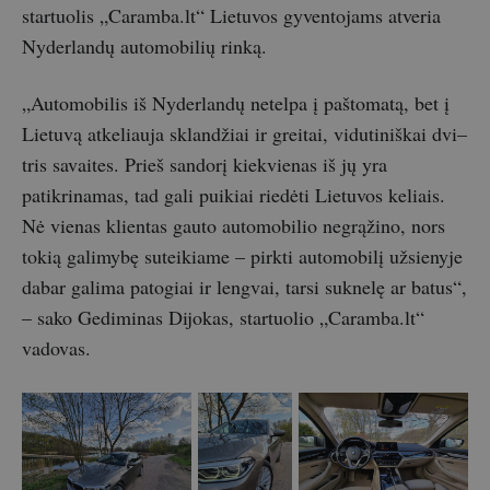
startuolis „Caramba.lt“ Lietuvos gyventojams atveria
Nyderlandų automobilių rinką.
„Automobilis iš Nyderlandų netelpa į paštomatą, bet į
Lietuvą atkeliauja sklandžiai ir greitai, vidutiniškai dvi–
tris savaites. Prieš sandorį kiekvienas iš jų yra
patikrinamas, tad gali puikiai riedėti Lietuvos keliais.
Nė vienas klientas gauto automobilio negrąžino, nors
tokią galimybę suteikiame – pirkti automobilį užsienyje
dabar galima patogiai ir lengvai, tarsi suknelę ar batus“,
– sako Gediminas Dijokas, startuolio „Caramba.lt“
vadovas.