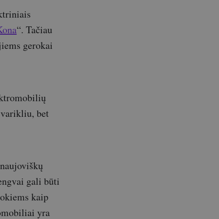
triniais
Kona
“. Tačiau
jiems gerokai
ktromobilių
varikliu, bet
 naujoviškų
engvai gali būti
tokiems kaip
omobiliai yra