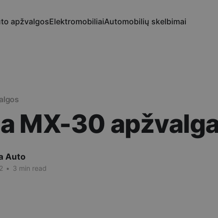
to apžvalgos
Elektromobiliai
Automobilių skelbimai
algos
a MX-30 apžvalg
a Auto
2
•
3 min read