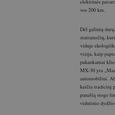
elektrinės pavaro
vos 200 km.
Dėl galinių durų
statramsčių, kur
viduje ekologiš
vizija, kaip papr
pakankamai klie
MX-30 yra „Mazd
automobiliui. Ab
keičia tradicinį 
panašią stogo li
vidutinio dydžio