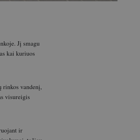
inkoje. Jį smagu
as kai kuriuos
ų rinkos vandenį,
s visureigis
ruojant ir