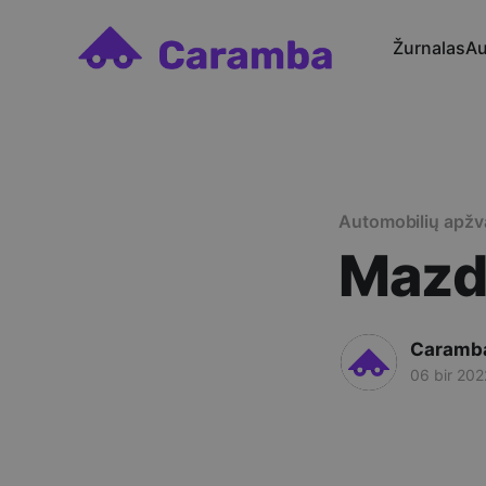
Žurnalas
Au
Automobilių apžv
Mazd
Caramb
06 bir 202