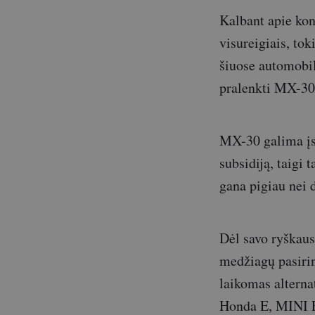
Kalbant apie kon
visureigiais, tok
šiuose automobil
pralenkti MX-30 p
MX-30 galima įs
subsidiją, taigi
gana pigiau nei 
Dėl savo ryškaus
medžiagų pasirin
laikomas altern
Honda E, MINI El