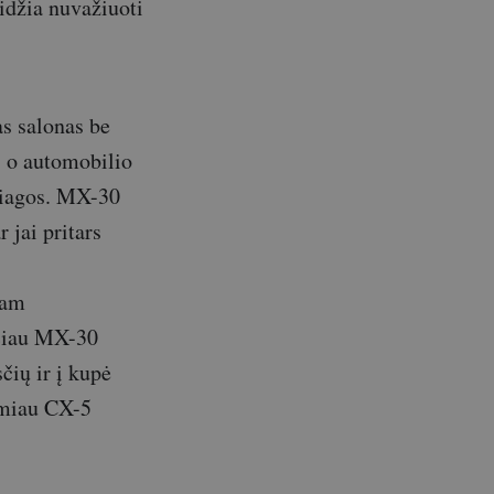
eidžia nuvažiuoti
s salonas be
, o automobilio
žiagos. MX-30
 jai pritars
gam
ačiau MX-30
čių ir į kupė
emiau CX-5