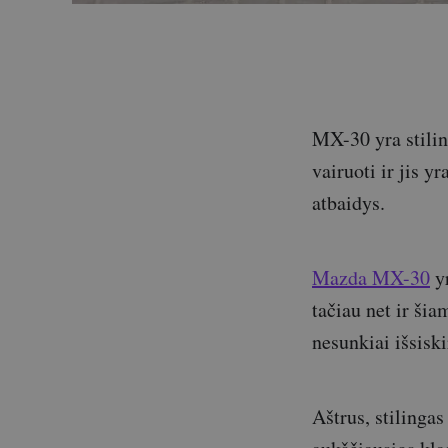
MX-30 yra stilin
vairuoti ir jis 
atbaidys.
Mazda MX-30
yr
tačiau net ir ši
nesunkiai išsiskir
Aštrus, stilingas