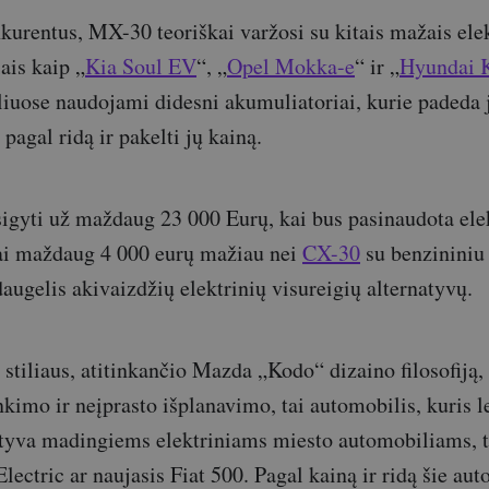
kurentus, MX-30 teoriškai varžosi su kitais mažais elek
iais kaip „
Kia Soul EV
“, „
Opel Mokka-e
“ ir „
Hyundai 
iuose naudojami didesni akumuliatoriai, kurie padeda 
agal ridą ir pakelti jų kainą.
igyti už maždaug 23 000 Eurų, kai bus pasinaudota ele
 tai maždaug 4 000 eurų mažiau nei
CX-30
su benzininiu 
daugelis akivaizdžių elektrinių visureigių alternatyvų.
 stiliaus, atitinkančio Mazda „Kodo“ dizaino filosofiją,
kimo ir neįprasto išplanavimo, tai automobilis, kuris l
atyva madingiems elektriniams miesto automobiliams, 
ectric ar naujasis Fiat 500. Pagal kainą ir ridą šie aut