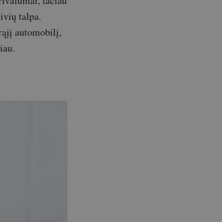
rivalumai, tačiau
ivių talpa.
ąjį automobilį,
iau.