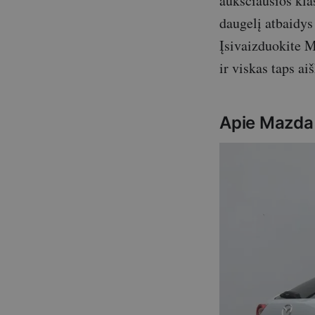
aukščiausios kla
daugelį atbaidys
Įsivaizduokite 
ir viskas taps a
Apie Mazd