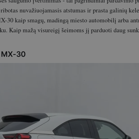
sės saugumo įvertinimas - tai pagrindiniai pardavimo p
 ribotas nuvažiuojamasis atstumas ir prasta galinių kele
MX-30 kaip smagų, madingą miesto automobilį arba antr
išku. Kaip mažą visureigį šeimoms jį parduoti daug sunk
a MX-30