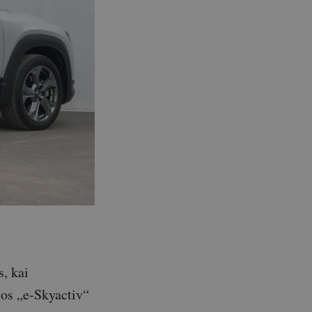
s, kai
os „e-Skyactiv“