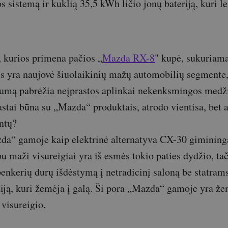
s sistemą ir kuklią 35,5 kWh ličio jonų bateriją, kuri l
, kurios primena pačios „
Mazda RX-8
" kupė, sukuriama
is yra naujovė šiuolaikinių mažų automobilių segmente
kumą pabrėžia neįprastos aplinkai nekenksmingos med
astai būna su „Mazda“ produktais, atrodo vientisa, bet ar
ntų?
a“ gamoje kaip elektrinė alternatyva CX-30 giminin
u maži visureigiai yra iš esmės tokio paties dydžio, t
penkerių durų išdėstymą į netradicinį saloną be statrams
niją, kuri žemėja į galą. Ši pora „Mazda“ gamoje yra ž
 visureigio.