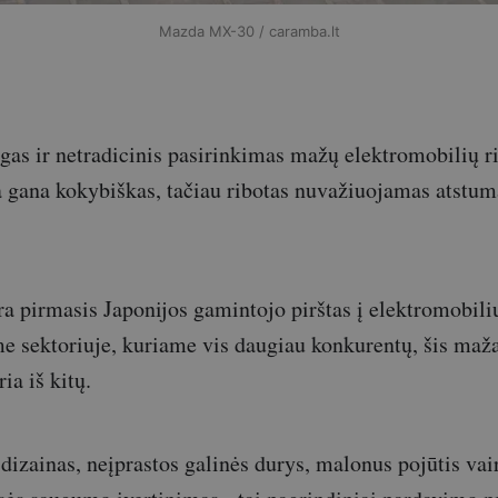
Mazda MX-30 / caramba.lt
gas ir netradicinis pasirinkimas mažų elektromobilių r
yra gana kokybiškas, tačiau ribotas nuvažiuojamas atstum
a pirmasis Japonijos gamintojo pirštas į elektromobili
ame sektoriuje, kuriame vis daugiau konkurentų, šis maža
ia iš kitų.
 dizainas, neįprastos galinės durys, malonus pojūtis vai