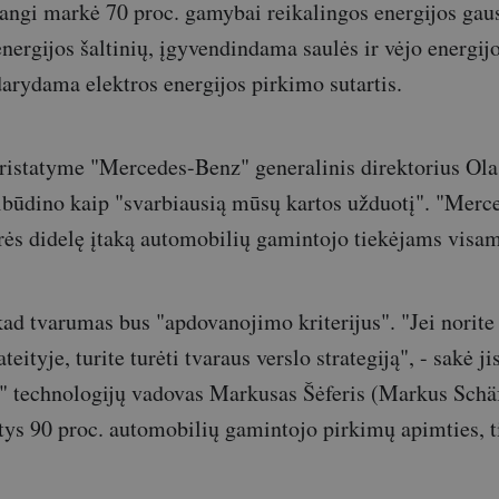
angi markė 70 proc. gamybai reikalingos energijos gaus
energijos šaltinių, įgyvendindama saulės ir vėjo energij
arydama elektros energijos pirkimo sutartis.
ristatyme "Mercedes-Benz" generalinis direktorius Ola
ibūdino kaip "svarbiausią mūsų kartos užduotį". "Mer
rės didelę įtaką automobilių gamintojo tiekėjams visam
kad tvarumas bus "apdovanojimo kriterijus". "Jei norit
teityje, turite turėti tvaraus verslo strategiją", - sakė j
 technologijų vadovas Markusas Šėferis (Markus Schäf
ntys 90 proc. automobilių gamintojo pirkimų apimties, 