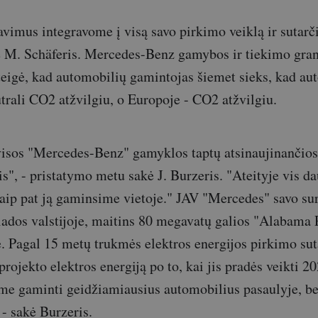
vimus integravome į visą savo pirkimo veiklą ir sutar
kė M. Schäferis. Mercedes-Benz gamybos ir tiekimo gra
teigė, kad automobilių gamintojas šiemet sieks, kad au
rali CO2 atžvilgiu, o Europoje - CO2 atžvilgiu.
isos "Mercedes-Benz" gamyklos taptų atsinaujinančios
", - pristatymo metu sakė J. Burzeris. "Ateityje vis 
 taip pat ją gaminsime vietoje." JAV "Mercedes" savo 
ados valstijoje, maitins 80 megavatų galios "Alabama 
e. Pagal 15 metų trukmės elektros energijos pirkimo su
projekto elektros energiją po to, kai jis pradės veikti 
me gaminti geidžiamiausius automobilius pasaulyje, be
 - sakė Burzeris.