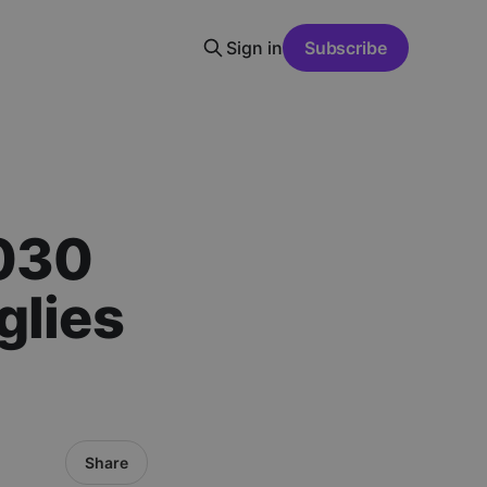
Sign in
Subscribe
2030
glies
Share