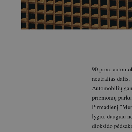
90 proc. automob
neutralias dalis.
Automobilių gami
priemonių parkuo
Pirmadienį "Merc
lygiu, daugiau n
dioksido pėdsak