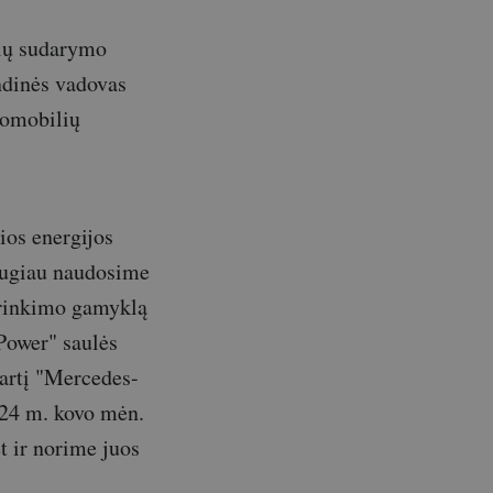
čių sudarymo
ndinės vadovas
tomobilių
ios energijos
daugiau naudosime
surinkimo gamyklą
Power" saulės
tartį "Mercedes-
2024 m. kovo mėn.
t ir norime juos