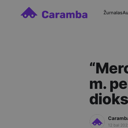
Žurnalas
Au
“Merc
m. pe
diok
Caramb
12 bal 202