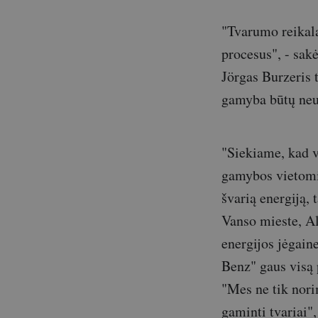
"Tvarumo reikala
procesus", - sa
Jörgas Burzeris 
gamyba būtų neut
"Siekiame, kad v
gamybos vietomis
švarią energiją,
Vanso mieste, Al
energijos jėgain
Benz" gaus visą 
"Mes ne tik nori
gaminti tvariai",