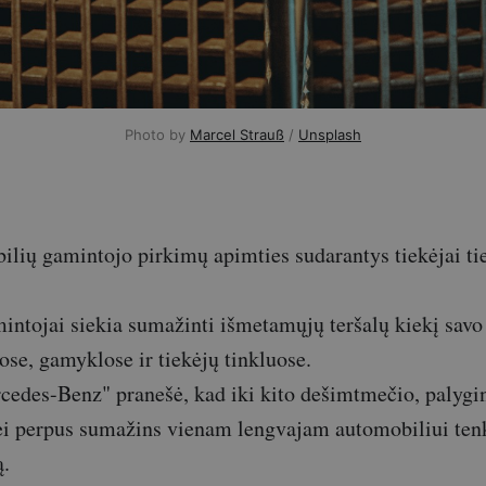
Photo by
Marcel Strauß
/
Unsplash
ilių gamintojo pirkimų apimties sudarantys tiekėjai t
ntojai siekia sumažinti išmetamųjų teršalų kiekį savo
se, gamyklose ir tiekėjų tinkluose.
edes-Benz" pranešė, kad iki kito dešimtmečio, palygin
ei perpus sumažins vienam lengvajam automobiliui tenk
ą.