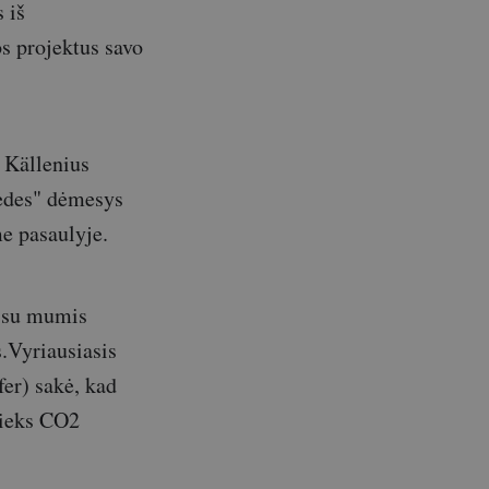
 iš
os projektus savo
 Källenius
cedes" dėmesys
e pasaulyje.
e su mumis
is.Vyriausiasis
er) sakė, kad
tieks CO2