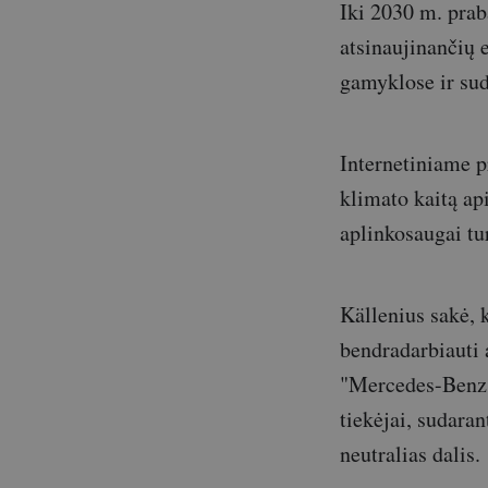
Iki 2030 m. prab
atsinaujinančių 
gamyklose ir sud
Internetiniame p
klimato kaitą ap
aplinkosaugai tu
Källenius sakė, 
bendradarbiauti a
"Mercedes-Benz"
tiekėjai, sudara
neutralias dalis.