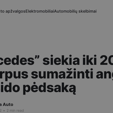
to apžvalgos
Elektromobiliai
Automobilių skelbimai
edes” siekia iki 
rpus sumažinti an
sido pėdsaką
a Auto
2
•
2 min read