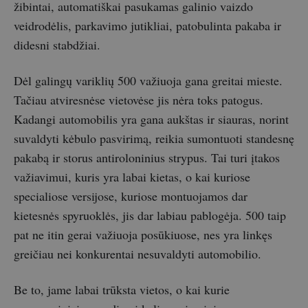
žibintai, automatiškai pasukamas galinio vaizdo
veidrodėlis, parkavimo jutikliai, patobulinta pakaba ir
didesni stabdžiai.
Dėl galingų variklių 500 važiuoja gana greitai mieste.
Tačiau atviresnėse vietovėse jis nėra toks patogus.
Kadangi automobilis yra gana aukštas ir siauras, norint
suvaldyti kėbulo pasvirimą, reikia sumontuoti standesnę
pakabą ir storus antiroloninius strypus. Tai turi įtakos
važiavimui, kuris yra labai kietas, o kai kuriose
specialiose versijose, kuriose montuojamos dar
kietesnės spyruoklės, jis dar labiau pablogėja. 500 taip
pat ne itin gerai važiuoja posūkiuose, nes yra linkęs
greičiau nei konkurentai nesuvaldyti automobilio.
Be to, jame labai trūksta vietos, o kai kurie