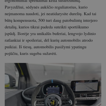
ergonominiai sprendimai kelia susierzinimą.
Pavyzdžiui, sėdynės aukščio reguliatorius, kurio
neįmanoma naudoti, jei neatidarysite durelių. Kad tai
būtų kompensuota, 500 turi daug patobulintų interjero
detalių, kurios tikrai padeda suteikti sportiškumo
įspūdį. Išorėje yra unikalūs buferiai, lengvojo lydinio
ratlankiai ir spoileriai, dėl kurių automobilis atrodo
puikiai. Iš tiesų, automobilis pasižymi ypatingu
pojūčiu, kuris sugeba sužavėti.