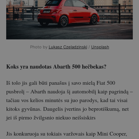
Photo by 
Lukasz Czeladzinski
 / 
Unsplash
Koks yra naudotas Abarth 500 hečbekas?
Iš tolo jis gali būti panašus į savo mielą Fiat 500
pusbrolį – Abarth naudoja šį automobilį kaip pagrindą –
tačiau vos kelios minutės su juo parodys, kad tai visai
kitoks gyvūnas. Daugelis įvertins jo beprotiškumą, net
jei iš pirmo žvilgsnio niekuo neišsiskirs
Jis konkuruoja su tokiais varžovais kaip Mini Cooper,