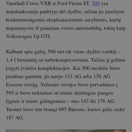
Vauxhall Corsa VXR ir Ford Fiesta ST.
500
yra
nepalankesnėje padėtyje dėl dydžio, tačiau jis pasižymi
konkurencingomis eksploatacinėmis savybėmis, kurių
nepamatysite iš panašaus svorio automobilių, tokių kaip
Volkswagen Up GTI.
Kalbant apie galią, 500 turi tik vieno dydžio variklį –
1,4 l benzininį su turbokompresoriumi. Tačiau jį galima
įsigyti įvairios komplektacijos. Kai 500 modelis buvo
pradėtas gaminti, jis turėjo 133 AG arba 158 AG
Esseese versiją. Vėlesnės versijos buvo pervadintos į
595 ir buvo tiekiamos su trimis skirtingais įrangos
lygiais ir trimis galingumais – nuo 143 iki 178 AG.
Tuomet buvo itin brangi 695 Biposto, kurios galia siekė
187 AG.