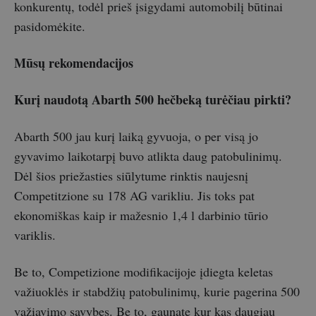
konkurentų, todėl prieš įsigydami automobilį būtinai
pasidomėkite.
Mūsų rekomendacijos
Kurį naudotą Abarth 500 hečbeką turėčiau pirkti?
Abarth 500 jau kurį laiką gyvuoja, o per visą jo
gyvavimo laikotarpį buvo atlikta daug patobulinimų.
Dėl šios priežasties siūlytume rinktis naujesnį
Competitzione su 178 AG varikliu. Jis toks pat
ekonomiškas kaip ir mažesnio 1,4 l darbinio tūrio
variklis.
Be to, Competizione modifikacijoje įdiegta keletas
važiuoklės ir stabdžių patobulinimų, kurie pagerina 500
važiavimo savybes. Be to, gaunate kur kas daugiau