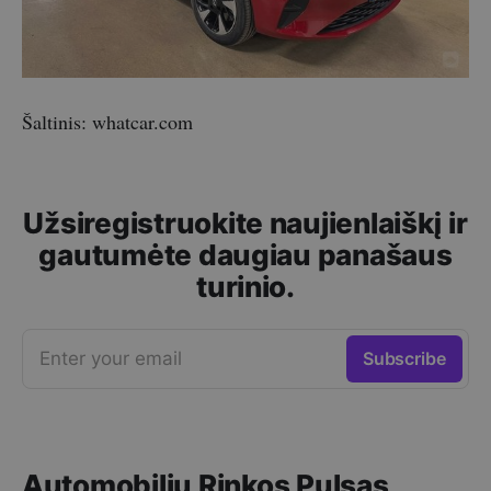
Šaltinis: whatcar.com
Užsiregistruokite naujienlaiškį ir
gautumėte daugiau panašaus
turinio.
Enter your email
Subscribe
Automobilių Rinkos Pulsas