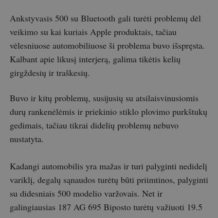
Ankstyvasis 500 su Bluetooth gali turėti problemų dėl
veikimo su kai kuriais Apple produktais, tačiau
vėlesniuose automobiliuose ši problema buvo išspręsta.
Kalbant apie likusį interjerą, galima tikėtis kelių
girgždesių ir traškesių.
Buvo ir kitų problemų, susijusių su atsilaisvinusiomis
durų rankenėlėmis ir priekinio stiklo plovimo purkštukų
gedimais, tačiau tikrai didelių problemų nebuvo
nustatyta.
Kadangi automobilis yra mažas ir turi palyginti nedidelį
variklį, degalų sąnaudos turėtų būti priimtinos, palyginti
su didesniais 500 modelio varžovais. Net ir
galingiausias 187 AG 695 Biposto turėtų važiuoti 19.5