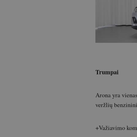
Trumpai
Arona yra vienas
veržlių benzinini
+Važiavimo komf