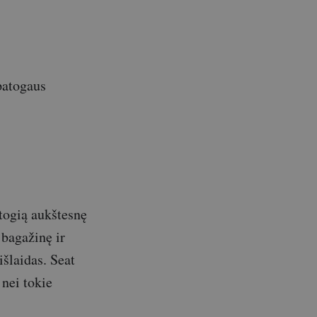
patogaus
togią aukštesnę
ę bagažinę ir
išlaidas. Seat
 nei tokie