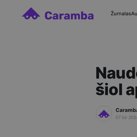
Žurnalas
Au
Naudo
šiol 
Caramb
07 bir 202