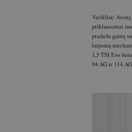
Varikliai: Aroną 
priklausomai nuo
pradeda gamą su
laipsnių mechani
1,5 TSI Evo benzi
94 AG ir 114 AG 