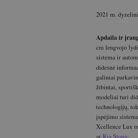
2021 m. dyzelini
Apdaila ir įran
cm lengvojo lydi
sistema ir auto
didesnė informa
galiniai parkavi
žibintai, sportiš
modeliai turi di
technologijų, to
įspėjimo sistema
Xcellence Lux mod
ar
Kia Stonic
.