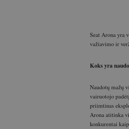
Seat Arona yra v
važiavimo ir verž
Koks yra naud
Naudotų mažų vis
vairuotojo padėtį
priimtinas ekspl
Arona atitinka v
konkurentai kai