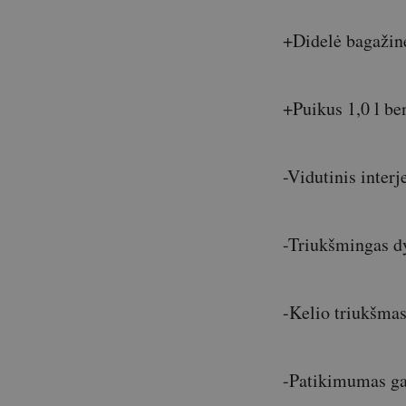
+Didelė bagažinė
+Puikus 1,0 l ben
-Vidutinis interj
-Triukšmingas dy
-Kelio triukšma
-Patikimumas ga