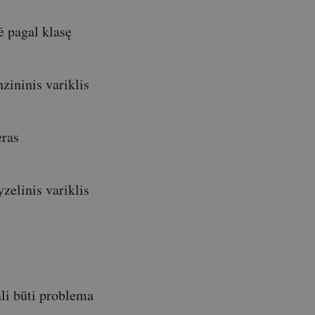
 pagal klasę
zininis variklis
eras
zelinis variklis
s
li būti problema