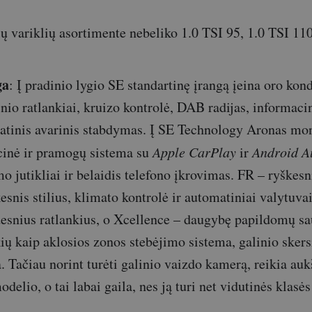
ų variklių asortimente nebeliko 1.0 TSI 95, 1.0 TSI 110
ga
: Į pradinio lygio SE standartinę įrangą įeina oro kon
nio ratlankiai, kruizo kontrolė, DAB radijas, informaci
matinis avarinis stabdymas. Į SE Technology Aronas m
cinė ir pramogų sistema su
Apple CarPlay
ir
Android A
mo jutikliai ir belaidis telefono įkrovimas. FR – ryškes
kesnis stilius, klimato kontrolė ir automatiniai valytuva
desnius ratlankius, o Xcellence – daugybę papildomų s
kių kaip aklosios zonos stebėjimo sistema, galinio sker
. Tačiau norint turėti galinio vaizdo kamerą, reikia auk
elio, o tai labai gaila, nes ją turi net vidutinės klasė