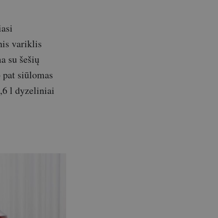
iasi
is variklis
a su šešių
p pat siūlomas
,6 l dyzeliniai