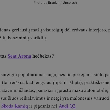
Photo by 
Eranjan
 / 
Unsplash
ienas geriausių mažų visureigių dėl erdvaus interjero, 
lių benzininių variklių.
otas
Seat Arona
hečbekas?
ureigių populiarumas auga, nes jie pirkėjams siūlo pa
 (tai reiškia, kad lengviau įlipti ir išlipti), praktiškesn
oatavimo išlaidas, panašias į įprastų mažų automobilių 
isus šiuos reikalavimus ir netgi yra malonesnis vairuoti
p
Škoda Kamiq
ir pigesnis nei
Audi Q2
.