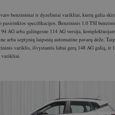
varo benzininiai ir dyzeliniai varikliai, kurių galia skir
 pasirinktos specifikacijos. Benzininis 1.0 TSI benzinin
 94 AG arba galingesne 114 AG versija, komplektuojam
ne arba septynių laipsnių automatine pavarų dėže. Tai
ninis variklis, išvystantis labai gerą 148 AG galią, ir 1
varikliai.