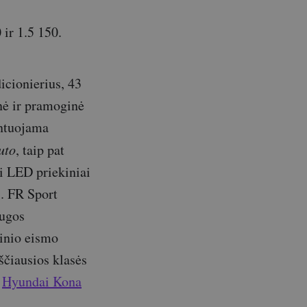
 ir 1.5 150.
dicionierius, 43
nė ir pramoginė
ontuojama
uto
, taip pat
ni LED priekiniai
i. FR Sport
augos
sinio eismo
ščiausios klasės
s
Hyundai Kona