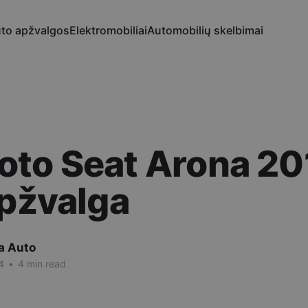
to apžvalgos
Elektromobiliai
Automobilių skelbimai
to Seat Arona 20
apžvalga
a Auto
4
•
4 min read