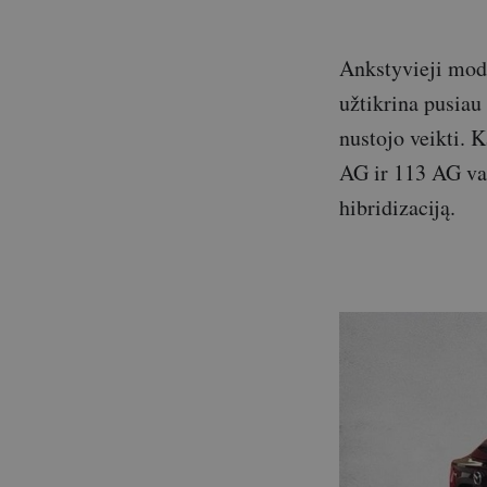
Ankstyvieji mode
užtikrina pusiau
nustojo veikti. 
AG ir 113 AG vari
hibridizaciją.