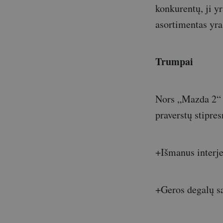
konkurentų, ji y
asortimentas yra
Trumpai
Nors „Mazda 2“ e
praverstų stipres
+Išmanus interje
+Geros degalų s