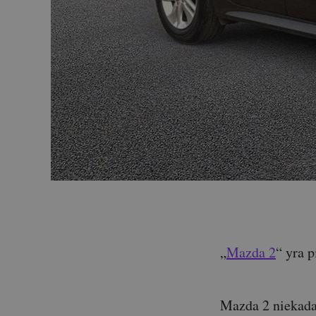
„
Mazda 2
“ yra p
Mazda 2 niekada