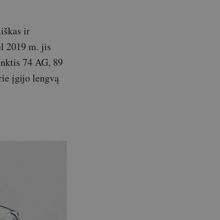
iškas ir
l 2019 m. jis
inktis 74 AG, 89
rie įgijo lengvą