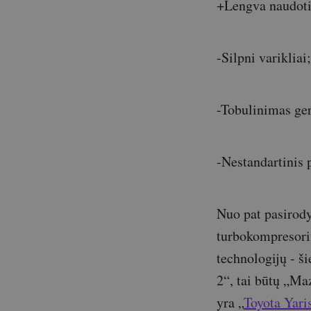
+Lengva naudoti
-Silpni varikliai;
-Tobulinimas ger
-Nestandartinis 
Nuo pat pasirod
turbokompresorių,
technologijų - š
2“, tai būtų „Maz
yra „
Toyota Yari