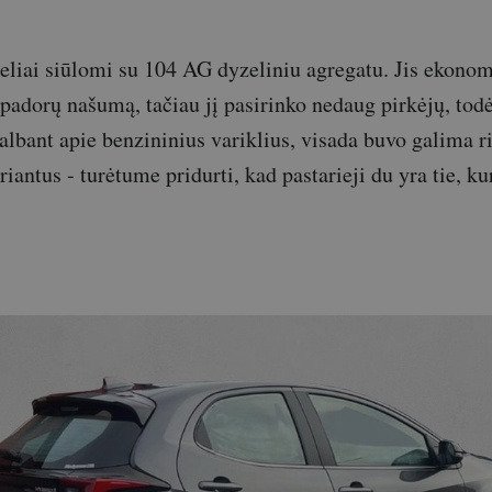
liai siūlomi su 104 AG dyzeliniu agregatu. Jis ekonom
 padorų našumą, tačiau jį pasirinko nedaug pirkėjų, todė
Kalbant apie benzininius variklius, visada buvo galima r
antus - turėtume pridurti, kad pastarieji du yra tie, ku