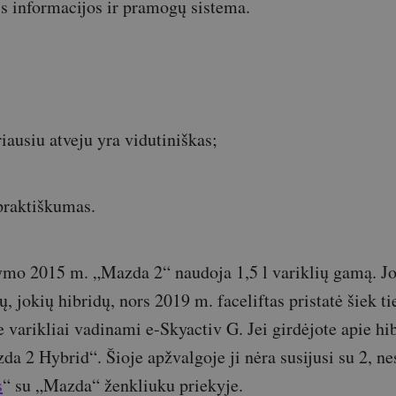
s informacijos ir pramogų sistema.
iausiu atveju yra vidutiniškas;
praktiškumas.
ymo 2015 m. „Mazda 2“ naudoja 1,5 l variklių gamą. J
 jokių hibridų, nors 2019 m. faceliftas pristatė šiek ti
ie varikliai vadinami e-Skyactiv G. Jei girdėjote apie h
da 2 Hybrid“. Šioje apžvalgoje ji nėra susijusi su 2, nes
s
“ su „Mazda“ ženkliuku priekyje.