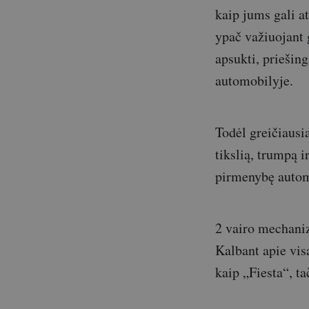
kaip jums gali a
ypač važiuojant g
apsukti, priešin
automobilyje.
Todėl greičiausia
tikslią, trumpą 
pirmenybę automa
2 vairo mechaniz
Kalbant apie visą
kaip „Fiesta“, ta