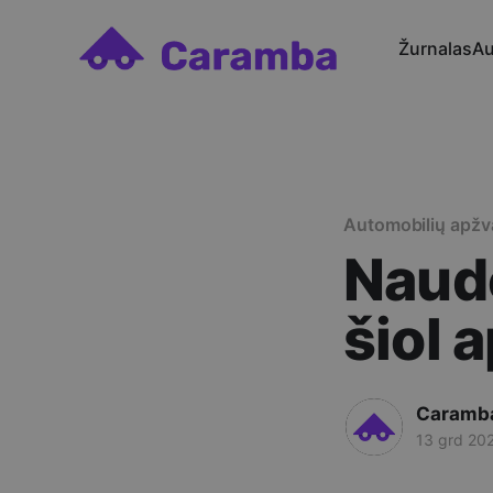
Žurnalas
Au
Automobilių apžv
Naud
šiol 
Caramb
13 grd 20