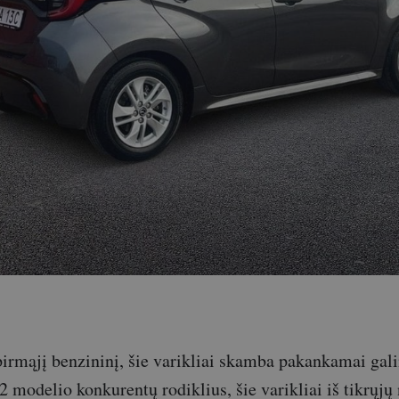
pirmąjį benzininį, šie varikliai skamba pakankamai gali
 2 modelio konkurentų rodiklius, šie varikliai iš tikrųjų 