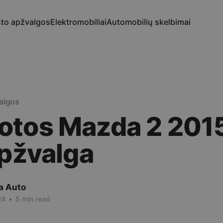
to apžvalgos
Elektromobiliai
Automobilių skelbimai
algos
otos Mazda 2 2015
apžvalga
a Auto
24
•
5 min read