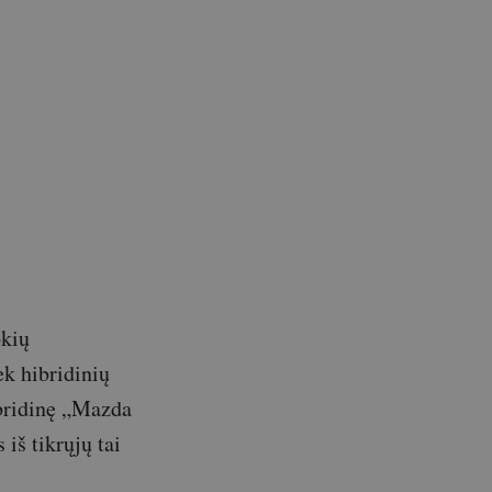
okių
ek hibridinių
ibridinę „Mazda
 iš tikrųjų tai