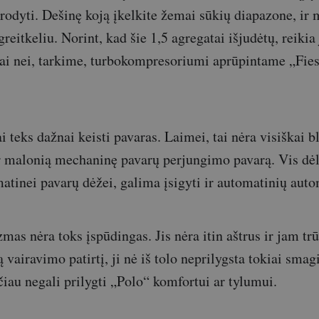
trodyti. Dešinę koją įkelkite žemai sūkių diapazone, ir 
reitkeliu. Norint, kad šie 1,5 agregatai išjudėtų, reikia 
gai nei, tarkime, turbokompresoriumi aprūpintame „Fies
i teks dažnai keisti pavaras. Laimei, tai nėra visiškai bl
ir malonią mechaninę pavarų perjungimo pavarą. Vis dėlt
tinei pavarų dėžei, galima įsigyti ir automatinių auto
mas nėra toks įspūdingas. Jis nėra itin aštrus ir jam tr
 vairavimo patirtį, ji nė iš tolo neprilygsta tokiai smag
čiau negali prilygti „Polo“ komfortui ar tylumui.