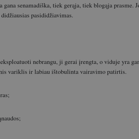
ra gana senamadiška, tiek gerąja, tiek blogąja prasme. J
 didžiausias pasididžiavimas.
ksploatuoti nebrangu, ji gerai įrengta, o viduje yra gan
nis variklis ir labiau ištobulinta vairavimo patirtis.
ras;
ąnaudos;