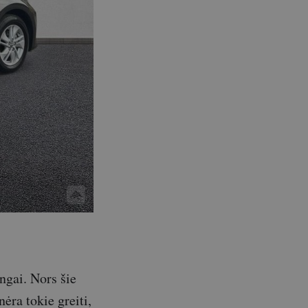
ngai. Nors šie
nėra tokie greiti,