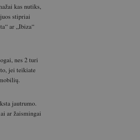
mažai kas nutiks,
juos stipriai
ta“ ar „Ibiza“
ogai, nes 2 turi
o, jei teikiate
mobilių.
ūksta jautrumo.
iai ar žaismingai