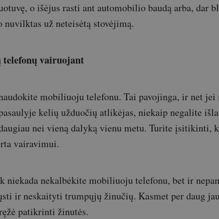
otuvę, o išėjus rasti ant automobilio baudą arba, dar b
 nuvilktas už neteisėtą stovėjimą.
 telefonų vairuojant
audokite mobiliuoju telefonu. Tai pavojinga, ir net jei
pasaulyje kelių užduočių atlikėjas, niekaip negalite išla
daugiau nei vieną dalyką vienu metu. Turite įsitikinti, 
irta vairavimui.
k niekada nekalbėkite mobiliuoju telefonu, bet ir nepa
sti ir neskaityti trumpųjų žinučių. Kasmet per daug j
ręžė patikrinti žinutės.