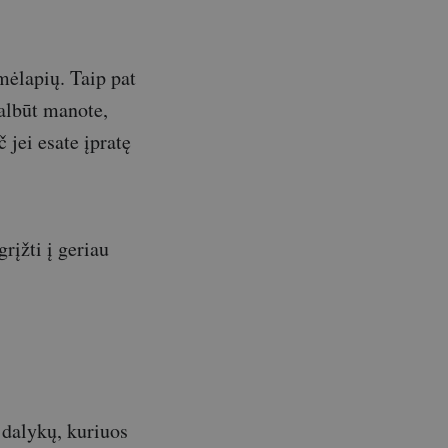
emėlapių. Taip pat
Galbūt manote,
 jei esate įpratę
grįžti į geriau
 dalykų, kuriuos