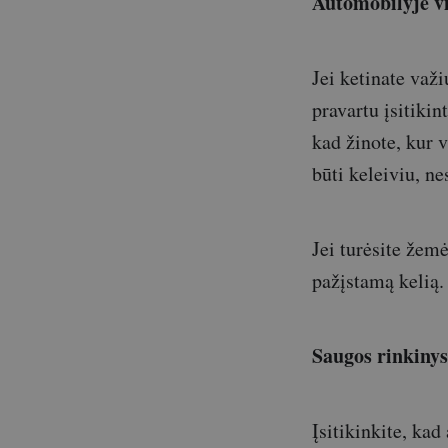
Automobilyje vi
Jei ketinate važi
pravartu įsitikin
kad žinote, kur v
būti keleiviu, n
Jei turėsite žemė
pažįstamą kelią.
Saugos rinkiny
Įsitikinkite, ka