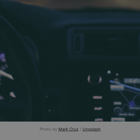
Photo by
Mark Cruz
/
Unsplash