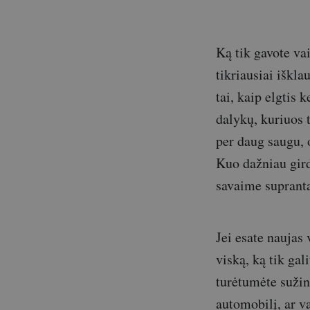
Ką tik gavote va
tikriausiai iškl
tai, kaip elgtis 
dalykų, kuriuos 
per daug saugu, o
Kuo dažniau gird
savaime suprantam
Jei esate naujas 
viską, ką tik gal
turėtumėte sužin
automobilį, ar v