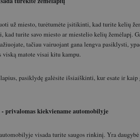
sada turėkite žemėlapių
uoti už miesto, turėtumėte įsitikinti, kad turite kelių ž
ti, kad turite savo miesto ar miestelio kelių žemėlapį. 
ažiuojate, tačiau vairuojant gana lengva pasiklysti, ypač
es viską matote visai kitu kampu.
lapius, pasiklydę galėsite išsiaiškinti, kur esate ir kaip 
s - privalomas kiekviename automobilyje
d automobilyje visada turite saugos rinkinį. Yra daugybė