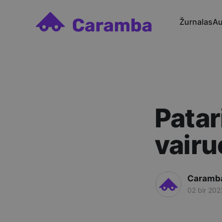
Žurnalas
Au
Patar
vair
Caramb
02 bir 202