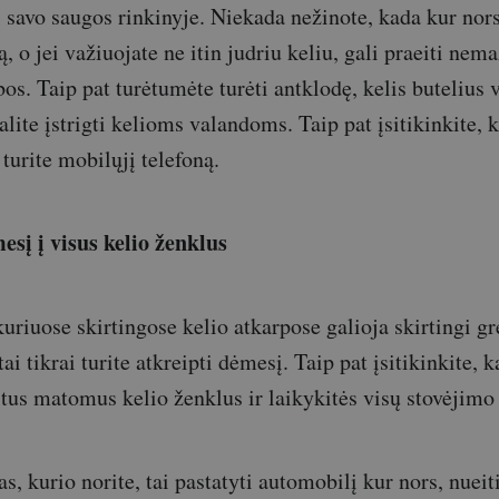
i savo saugos rinkinyje. Niekada nežinote, kada kur nors
ą, o jei važiuojate ne itin judriu keliu, gali praeiti nema
os. Taip pat turėtumėte turėti antklodę, kelis butelius 
alite įstrigti kelioms valandoms. Taip pat įsitikinkite,
turite mobilųjį telefoną.
sį į visus kelio ženklus
uriuose skirtingose kelio atkarpose galioja skirtingi gr
tai tikrai turite atkreipti dėmesį. Taip pat įsitikinkite, 
itus matomus kelio ženklus ir laikykitės visų stovėjimo
s, kurio norite, tai pastatyti automobilį kur nors, nuei