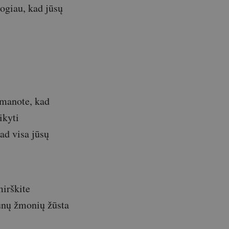
logiau, kad jūsų
 manote, kad
ikyti
kad visa jūsų
mirškite
aunų žmonių žūsta