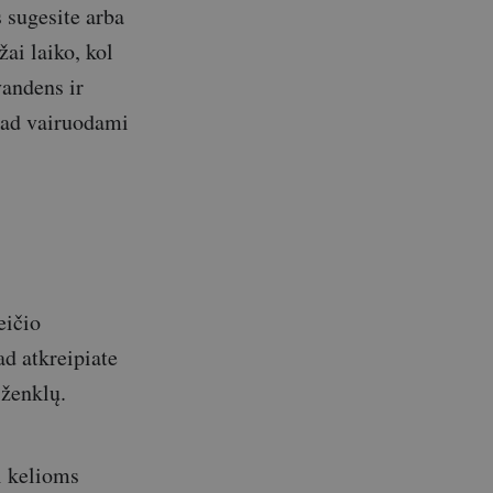
 sugesite arba
žai laiko, kol
vandens ir
 kad vairuodami
eičio
kad atkreipiate
 ženklų.
ti kelioms