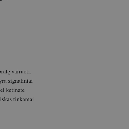
ratę vairuoti,
yra signaliniai
jei ketinate
viskas tinkamai