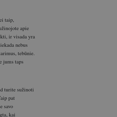
i taip,
užinojote apie
kti, ir visada yra
 niekada nebus
atarimus, tebūnie.
e jums taps
d turite sužinoti
Taip pat
te savo
gta, kai