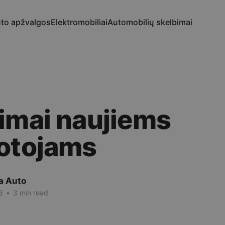
to apžvalgos
Elektromobiliai
Automobilių skelbimai
imai naujiems
uotojams
a Auto
3
•
3 min read