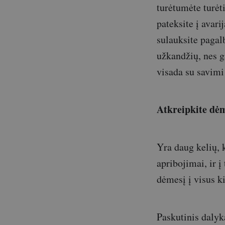
turėtumėte turėt
pateksite į avarij
sulauksite pagalb
užkandžių, nes g
visada su savimi 
Atkreipkite dėme
Yra daug kelių, k
apribojimai, ir į 
dėmesį į visus k
Paskutinis dalyka