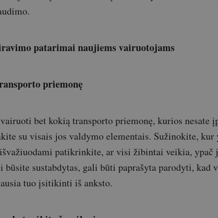
raudimo.
airavimo patarimai naujiems vairuotojams
transporto priemonę
vairuoti bet kokią transporto priemonę, kurios nesate įp
nkite su visais jos valdymo elementais. Sužinokite, kur 
š išvažiuodami patikrinkite, ar visi žibintai veikia, ypač 
ei būsite sustabdytas, gali būti paprašyta parodyti, kad 
ausia tuo įsitikinti iš anksto.