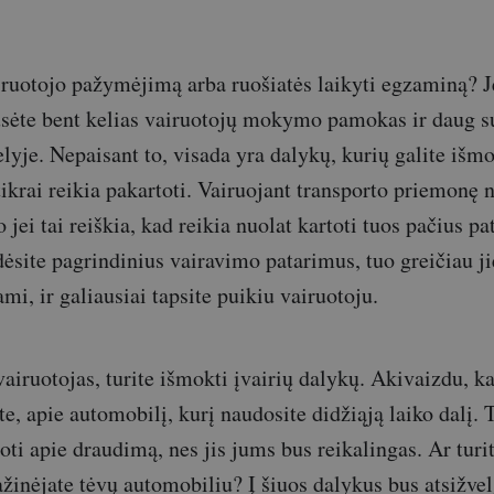
iruotojo pažymėjimą arba ruošiatės laikyti egzaminą? Je
ausėte bent kelias vairuotojų mokymo pamokas ir daug s
kelyje. Nepaisant to, visada yra dalykų, kurių galite išmo
tikrai reikia pakartoti. Vairuojant transporto priemonę
 jei tai reiškia, kad reikia nuolat kartoti tuos pačius p
ėsite pagrindinius vairavimo patarimus, tuo greičiau ji
i, ir galiausiai tapsite puikiu vairuotoju.
vairuotojas, turite išmokti įvairių dalykų. Akivaizdu, ka
ite, apie automobilį, kurį naudosite didžiąją laiko dalį. 
oti apie draudimą, nes jis jums bus reikalingas. Ar turi
ažinėjate tėvų automobiliu? Į šiuos dalykus bus atsižvel