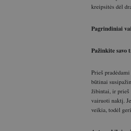
kreipsitės dėl d
Pagrindiniai v
Pažinkite savo 
Prieš pradėdami 
būtinai susipaži
žibintai, ir prie
vairuoti naktį. J
veikia, todėl geri