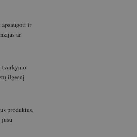
 apsaugoti ir
nzijas ar
nų tvarkymo
ytų ilgesnį
tus produktus,
i jūsų