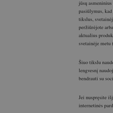
jūsų asmeninius 
pasiūlymus, kad 
tikslus, svetainė
peržiūrėjote arb
aktualius produk
svetainėje metu 
Šiuo tikslu naud
lengvesnį naudoj
bendrauti su soci
Jei nuspręsite i
internetinės par