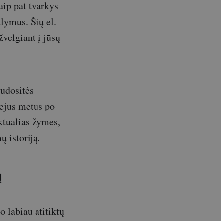
aip pat tvarkys
lymus. Šių el.
žvelgiant į jūsų
audositės
vejus metus po
ktualias žymes,
ų istoriją.
ų
o labiau atitiktų