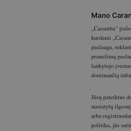
Mano Cara
„Caramba“ įrašo 
kurdami „Caramb
paslauga, rekla
pranešimų paslau
lankytojo įvestu
dominančią infor
Jūsų pateiktus d
nustatytų ilgesn
arba registruoda
politika, jūs sut