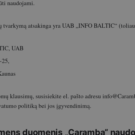
ūti naudojami.
 tvarkymą atsakinga yra UAB „INFO BALTIC“ (toliau
TIC, UAB
-25,
Kaunas
domų klausimų, susisiekite el. pašto adresu info@Caram
vatumo politiką bei jos įgyvendinimą.
mens duomenis „Caramba“ naudoj