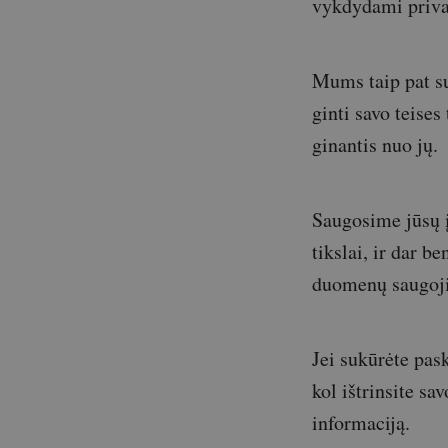
vykdydami priva
Mums taip pat su
ginti savo teises
ginantis nuo jų.
Saugosime jūsų į
tikslai, ir dar b
duomenų saugoj
Jei sukūrėte pas
kol ištrinsite sa
informaciją.