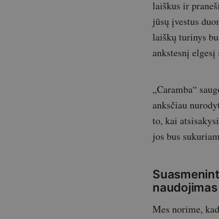
laiškus ir prane
jūsų įvestus duo
laiškų turinys b
ankstesnį elgesį 
„Caramba“ saugos
anksčiau nurodyt
to, kai atsisaky
jos bus sukuriam
Suasmeninta
naudojimas
Mes norime, kad 