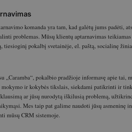
arnavimas
arnavimo komanda yra tam, kad galėtų jums padėti, ats
alinti problemas. Mūsų klientų aptarnavimas teikiamas 
ą, tiesioginį pokalbį svetainėje, el. paštą, socialinę žini
 su „Caramba“, pokalbio pradžioje informavę apie tai, 
 mokymo ir kokybės tikslais, siekdami patikrinti ir tink
/klausimą ar jūsų nurodytą iškilusią problemą, užtikri
aikymąsi. Mes taip pat galime naudoti jūsų asmeninę in
tinti mūsų CRM sistemoje.