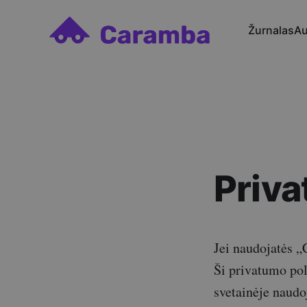
Žurnalas
Au
Priva
Jei naudojatės „
Ši privatumo pol
svetainėje naudo