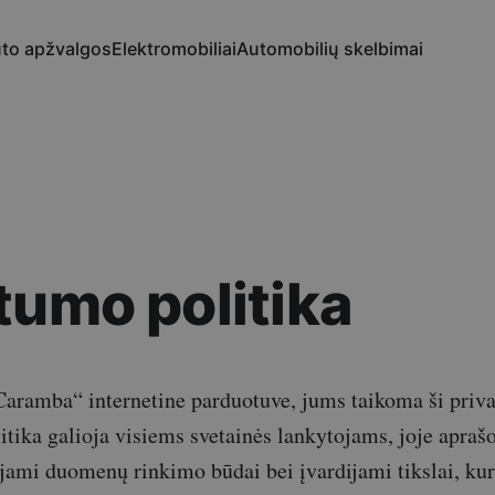
to apžvalgos
Elektromobiliai
Automobilių skelbimai
tumo politika
Caramba“ internetine parduotuve, jums taikoma ši priva
itika galioja visiems svetainės lankytojams, joje apr
jami duomenų rinkimo būdai bei įvardijami tikslai, ku