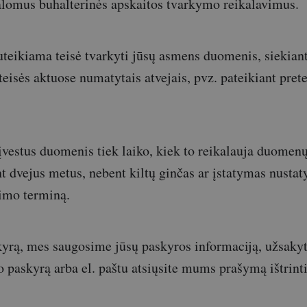
lomus buhalterinės apskaitos tvarkymo reikalavimus.
teikiama teisė tvarkyti jūsų asmens duomenis, siekiant
 teisės aktuose numatytais atvejais, pvz. pateikiant prete
vestus duomenis tiek laiko, kiek to reikalauja duome
ent dvejus metus, nebent kiltų ginčas ar įstatymas nustat
imo terminą.
kyrą, mes saugosime jūsų paskyros informaciją, užsaky
vo paskyrą arba el. paštu atsiųsite mums prašymą ištrint