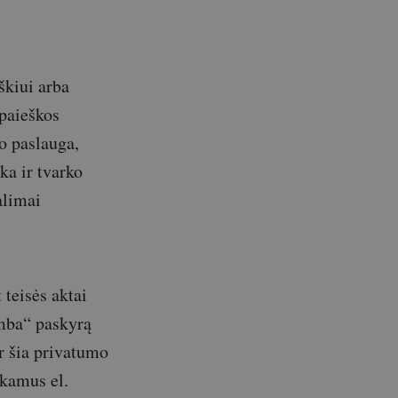
škiui arba
paieškos
o paslauga,
ka ir tvarko
alimai
teisės aktai
amba“ paskyrą
r šia privatumo
nkamus el.