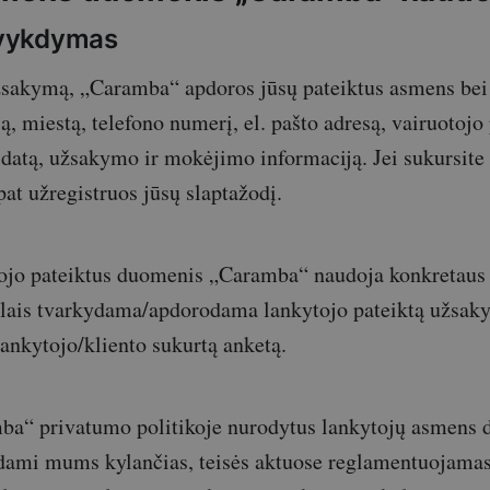
vykdymas
užsakymą, „Caramba“ apdoros jūsų pateiktus asmens bei
są, miestą, telefono numerį, el. pašto adresą, vairuoto
atą, užsakymo ir mokėjimo informaciją. Jei sukursite
at užregistruos jūsų slaptažodį.
tojo pateiktus duomenis „Caramba“ naudoja konkretaus
slais tvarkydama/apdorodama lankytojo pateiktą užsak
ankytojo/kliento sukurtą anketą.
mba“ privatumo politikoje nurodytus lankytojų asmens
ami mums kylančias, teisės aktuose reglamentuojamas 