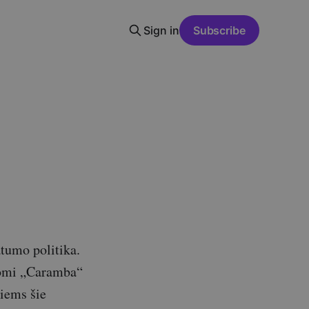
Sign in
Subscribe
tumo politika.
ašomi „Caramba“
riems šie