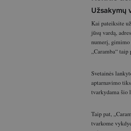
Užsakymų 
Kai pateiksite 
jūsų vardą, adre
numerį, gimimo d
„Caramba“ taip p
Svetainės lanky
aptarnavimo tik
tvarkydama šio l
Taip pat, „Cara
tvarkome vykdyd