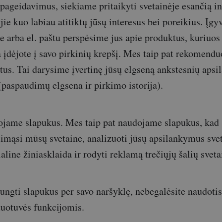
pageidavimus, siekiame pritaikyti svetainėje esančią in
jie kuo labiau atitiktų jūsų interesus bei poreikius. Įg
je arba el. paštu perspėsime jus apie produktus, kuriuos
a įdėjote į savo pirkinių krepšį. Mes taip pat rekomen
tus. Tai darysime įvertinę jūsų elgseną ankstesnių ap
(paspaudimų elgsena ir pirkimo istorija).
ojame slapukus. Mes taip pat naudojame slapukus, kad 
imąsi mūsų svetaine, analizuoti jūsų apsilankymus svet
aline žiniasklaida ir rodyti reklamą trečiųjų šalių sveta
šjungti slapukus per savo naršyklę, nebegalėsite naudoti
duotuvės funkcijomis.