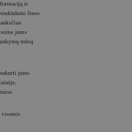
formaciją ir
yvendindami šiuos
 anksčiau
duosime jums
silankymų mūsų
sukurti jums
ainėje,
inėse.
s visomis