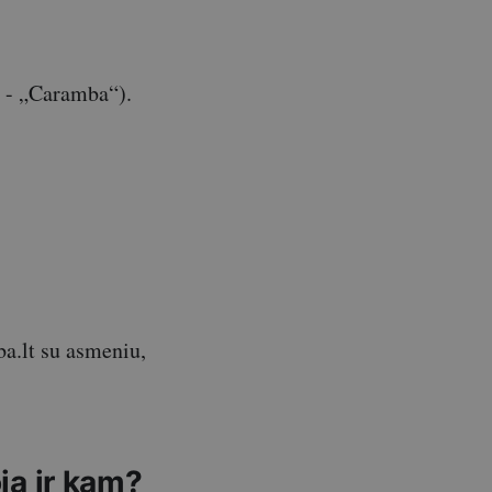
 - „Caramba“).
ba.lt su asmeniu,
a ir kam?