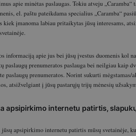
šimus apie minėtas paslaugas. Tokiu atveju „Caramba“ t
menis, el. paštu pateikdama specialius „Caramba“ pasiū
us kiek įmanoma labiau pritaikytas jūsų interesams, atsi
svetainėje.
 informaciją apie jus bei jūsų įvestus duomenis kol n
ų paslaugų prenumeratos paslauga bei neilgiau kaip d
site paslaugų prenumeratos. Norint sukurti mėgstamas/a
os, atsižvelgiant į jūsų pastarųjų trijų mėnesių užsakym
 apsipirkimo internetu patirtis, slapuk
jūsų apsipirkimo internetu patirtis mūsų svetainėje, ku