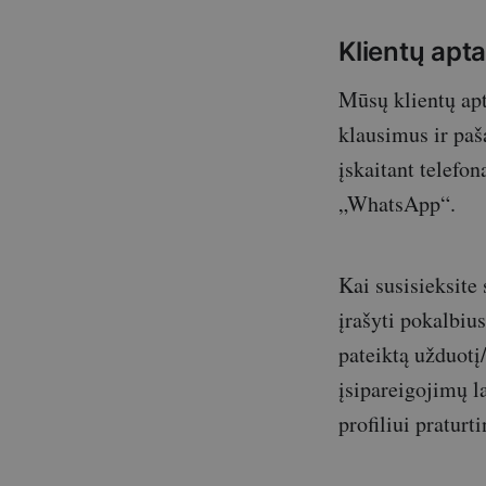
Klientų apt
Mūsų klientų apt
klausimus ir paš
įskaitant telefon
„WhatsApp“.
Kai susisieksite
įrašyti pokalbius
pateiktą užduotį
įsipareigojimų l
profiliui pratur