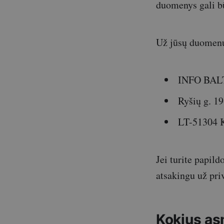
duomenys gali b
Už jūsų duomenų
INFO BAL
Ryšių g. 19
LT-51304 
Jei turite papil
atsakingu už pri
Kokius as