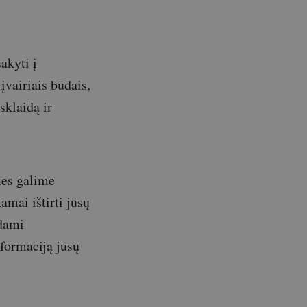
akyti į
įvairiais būdais,
asklaidą ir
mes galime
amai ištirti jūsų
ndami
formaciją jūsų