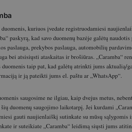
mba
duomenis, kuriuos įvedate registruodamiesi naujienlai
a“ paskyrą, kad savo duomenų bazėje galėtų naudotis 
mos paslauga, prekybos paslauga, automobilių pardavim
ga bei atsisiųsti ataskaitas ir brošiūras. „Caramba“ ren
s duomenis taip pat, kad galėtų atrinkti jums aktualią/g
maciją ir ją pateikti jums el. paštu ar „WhatsApp“.
uomenis saugosime ne ilgiau, kaip dvejus metus, nebent 
į šių duomenų saugojimo laikotarpį. Jei kurdami „Car
miesi gauti naujienlaiškį sutinkate su mūsų sąlygomis i
inkate ir suteikiate „Caramba“ leidimą siųsti jums atiti