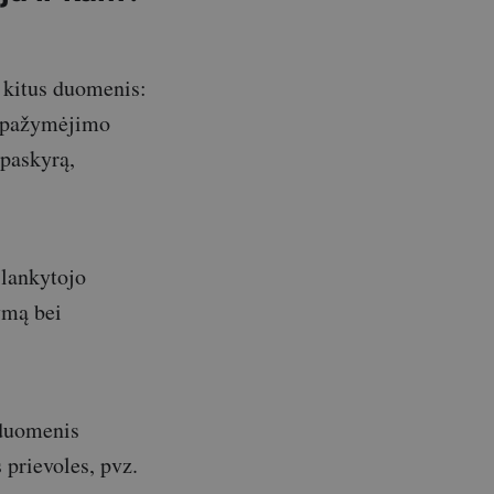
 kitus duomenis:
jo pažymėjimo
 paskyrą,
 lankytojo
ymą bei
 duomenis
prievoles, pvz.