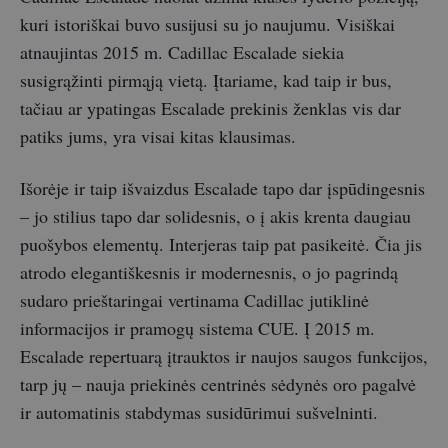
kuri istoriškai buvo susijusi su jo naujumu. Visiškai
atnaujintas 2015 m. Cadillac Escalade siekia
susigrąžinti pirmąją vietą. Įtariame, kad taip ir bus,
tačiau ar ypatingas Escalade prekinis ženklas vis dar
patiks jums, yra visai kitas klausimas.
Išorėje ir taip išvaizdus Escalade tapo dar įspūdingesnis
– jo stilius tapo dar solidesnis, o į akis krenta daugiau
puošybos elementų. Interjeras taip pat pasikeitė. Čia jis
atrodo elegantiškesnis ir modernesnis, o jo pagrindą
sudaro prieštaringai vertinama Cadillac jutiklinė
informacijos ir pramogų sistema CUE. Į 2015 m.
Escalade repertuarą įtrauktos ir naujos saugos funkcijos,
tarp jų – nauja priekinės centrinės sėdynės oro pagalvė
ir automatinis stabdymas susidūrimui sušvelninti.