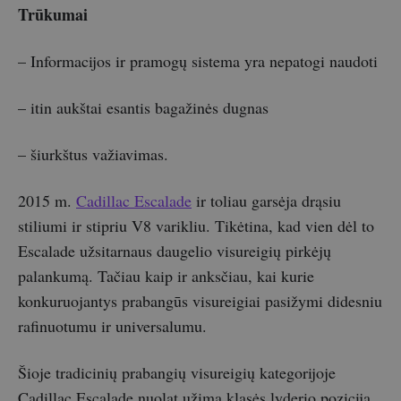
Trūkumai
– Informacijos ir pramogų sistema yra nepatogi naudoti
– itin aukštai esantis bagažinės dugnas
– šiurkštus važiavimas.
2015 m.
Cadillac Escalade
ir toliau garsėja drąsiu
stiliumi ir stipriu V8 varikliu. Tikėtina, kad vien dėl to
Escalade užsitarnaus daugelio visureigių pirkėjų
palankumą. Tačiau kaip ir anksčiau, kai kurie
konkuruojantys prabangūs visureigiai pasižymi didesniu
rafinuotumu ir universalumu.
Šioje tradicinių prabangių visureigių kategorijoje
Cadillac Escalade nuolat užima klasės lyderio poziciją,