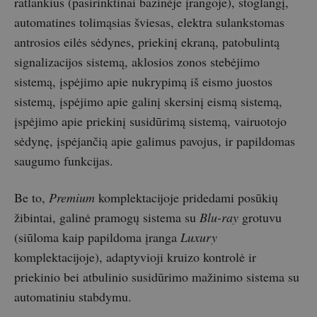
ratlankius (pasirinktinai bazinėje įrangoje), stoglangį,
automatines tolimąsias šviesas, elektra sulankstomas
antrosios eilės sėdynes, priekinį ekraną, patobulintą
signalizacijos sistemą, aklosios zonos stebėjimo
sistemą, įspėjimo apie nukrypimą iš eismo juostos
sistemą, įspėjimo apie galinį skersinį eismą sistemą,
įspėjimo apie priekinį susidūrimą sistemą, vairuotojo
sėdynę, įspėjančią apie galimus pavojus, ir papildomas
saugumo funkcijas.
Be to,
Premium
komplektacijoje pridedami posūkių
žibintai, galinė pramogų sistema su
Blu-ray
grotuvu
(siūloma kaip papildoma įranga
Luxury
komplektacijoje), adaptyvioji kruizo kontrolė ir
priekinio bei atbulinio susidūrimo mažinimo sistema su
automatiniu stabdymu.