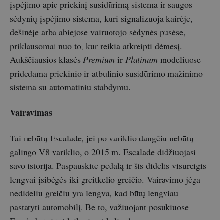
įspėjimo apie priekinį susidūrimą sistema ir saugos
sėdynių įspėjimo sistema, kuri signalizuoja kairėje,
dešinėje arba abiejose vairuotojo sėdynės pusėse,
priklausomai nuo to, kur reikia atkreipti dėmesį.
Aukščiausios klasės
Premium
ir
Platinum
modeliuose
pridedama priekinio ir atbulinio susidūrimo mažinimo
sistema su automatiniu stabdymu.
Vairavimas
Tai nebūtų Escalade, jei po variklio dangčiu nebūtų
galingo V8 variklio, o 2015 m. Escalade didžiuojasi
savo istorija. Paspauskite pedalą ir šis didelis visureigis
lengvai įsibėgės iki greitkelio greičio. Vairavimo jėga
nedideliu greičiu yra lengva, kad būtų lengviau
pastatyti automobilį. Be to, važiuojant posūkiuose