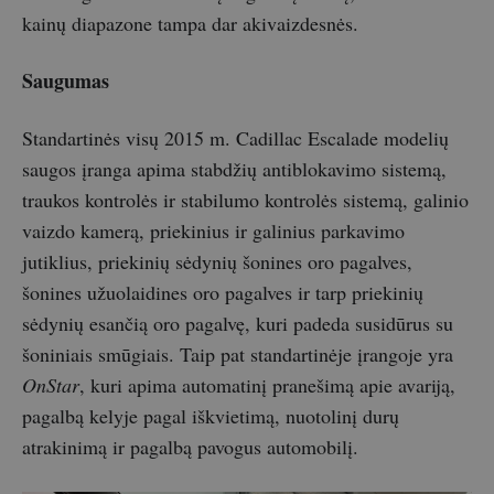
kainų diapazone tampa dar akivaizdesnės.
Saugumas
Standartinės visų 2015 m. Cadillac Escalade modelių
saugos įranga apima stabdžių antiblokavimo sistemą,
traukos kontrolės ir stabilumo kontrolės sistemą, galinio
vaizdo kamerą, priekinius ir galinius parkavimo
jutiklius, priekinių sėdynių šonines oro pagalves,
šonines užuolaidines oro pagalves ir tarp priekinių
sėdynių esančią oro pagalvę, kuri padeda susidūrus su
šoniniais smūgiais. Taip pat standartinėje įrangoje yra
OnStar
, kuri apima automatinį pranešimą apie avariją,
pagalbą kelyje pagal iškvietimą, nuotolinį durų
atrakinimą ir pagalbą pavogus automobilį.