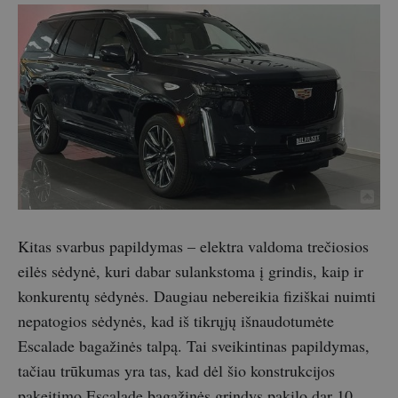
Kitas svarbus papildymas – elektra valdoma trečiosios
eilės sėdynė, kuri dabar sulankstoma į grindis, kaip ir
konkurentų sėdynės. Daugiau nebereikia fiziškai nuimti
nepatogios sėdynės, kad iš tikrųjų išnaudotumėte
Escalade bagažinės talpą. Tai sveikintinas papildymas,
tačiau trūkumas yra tas, kad dėl šio konstrukcijos
pakeitimo Escalade bagažinės grindys pakilo dar 10