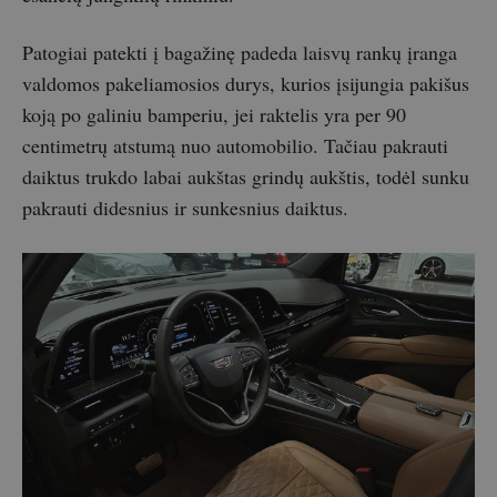
Patogiai patekti į bagažinę padeda laisvų rankų įranga
valdomos pakeliamosios durys, kurios įsijungia pakišus
koją po galiniu bamperiu, jei raktelis yra per 90
centimetrų atstumą nuo automobilio. Tačiau pakrauti
daiktus trukdo labai aukštas grindų aukštis, todėl sunku
pakrauti didesnius ir sunkesnius daiktus.