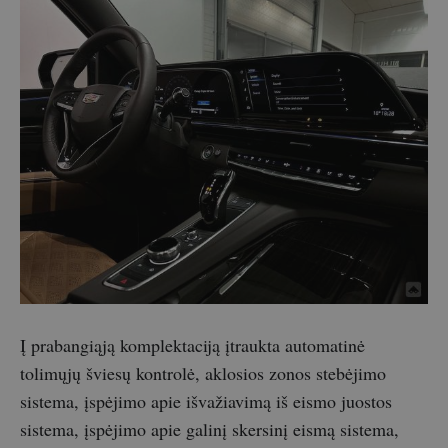
Į prabangiąją komplektaciją įtraukta automatinė
tolimųjų šviesų kontrolė, aklosios zonos stebėjimo
sistema, įspėjimo apie išvažiavimą iš eismo juostos
sistema, įspėjimo apie galinį skersinį eismą sistema,