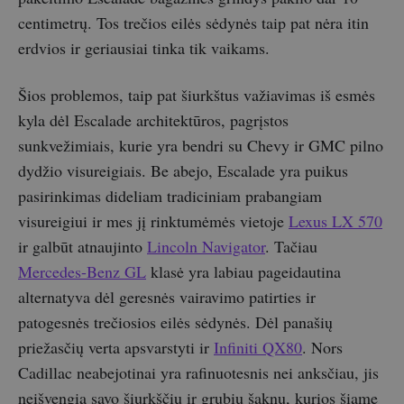
centimetrų. Tos trečios eilės sėdynės taip pat nėra itin
erdvios ir geriausiai tinka tik vaikams.
Šios problemos, taip pat šiurkštus važiavimas iš esmės
kyla dėl Escalade architektūros, pagrįstos
sunkvežimiais, kurie yra bendri su Chevy ir GMC pilno
dydžio visureigiais. Be abejo, Escalade yra puikus
pasirinkimas dideliam tradiciniam prabangiam
visureigiui ir mes jį rinktumėmės vietoje
Lexus LX 570
ir galbūt atnaujinto
Lincoln Navigator
. Tačiau
Mercedes-Benz GL
klasė yra labiau pageidautina
alternatyva dėl geresnės vairavimo patirties ir
patogesnės trečiosios eilės sėdynės. Dėl panašių
priežasčių verta apsvarstyti ir
Infiniti QX80
. Nors
Cadillac neabejotinai yra rafinuotesnis nei anksčiau, jis
neišvengia savo šiurkščių ir grubių šaknų, kurios šiame