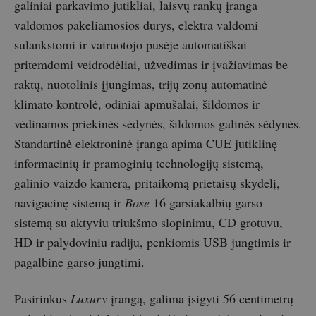
galiniai parkavimo jutikliai, laisvų rankų įranga
valdomos pakeliamosios durys, elektra valdomi
sulankstomi ir vairuotojo pusėje automatiškai
pritemdomi veidrodėliai, užvedimas ir įvažiavimas be
raktų, nuotolinis įjungimas, trijų zonų automatinė
klimato kontrolė, odiniai apmušalai, šildomos ir
vėdinamos priekinės sėdynės, šildomos galinės sėdynės.
Standartinė elektroninė įranga apima CUE jutiklinę
informacinių ir pramoginių technologijų sistemą,
galinio vaizdo kamerą, pritaikomą prietaisų skydelį,
navigacinę sistemą ir
Bose
16 garsiakalbių garso
sistemą su aktyviu triukšmo slopinimu, CD grotuvu,
HD ir palydoviniu radiju, penkiomis USB jungtimis ir
pagalbine garso jungtimi.
Pasirinkus
Luxury
įrangą, galima įsigyti 56 centimetrų