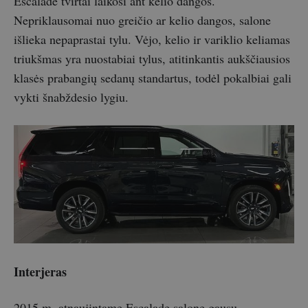
Escalade tvirtai laikosi ant kelio dangos.
Nepriklausomai nuo greičio ar kelio dangos, salone
išlieka nepaprastai tylu. Vėjo, kelio ir variklio keliamas
triukšmas yra nuostabiai tylus, atitinkantis aukščiausios
klasės prabangių sedanų standartus, todėl pokalbiai gali
vykti šnabždesio lygiu.
Interjeras
2015 m. atnaujintame Escalade salone gausu