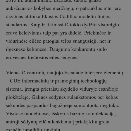
aukščiausios kokybės medžiagų, o patrauklus interjero
dizainas atitinka likusios Cadillac modelių linijos
standartus. Kaip ir tikimasi iš tokio dydžio visureigio,
erdvė keleiviams taip pat yra didelė. Priekinėse ir
vidurinėse eilėse patogiai telpa suaugusieji, net ir
ilgesnėse kelionėse. Dauguma konkurentų siūlo
erdvesnes trečiosios eilės sėdynes.
Vienas iš centrinių naujojo Escalade interjero elementų
– CUE informacinių ir pramoginių technologijų
sistema, įrengta prietaisų skydelio viduryje esančioje
plokštelėje. Galinės sėdynės sulankstomos per kelias
sekundes paspaudus bagažinėje sumontuotą mygtuką.
Visuose modeliuose, išskyrus bazinę komplektaciją,
antroji sėdynių eilė atlenkiama į priekį kitu greta
esančių jungiklių rinkiniu.