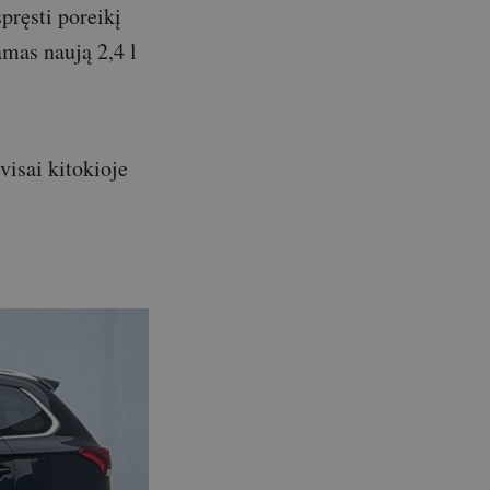
spręsti poreikį
amas naują 2,4 l
visai kitokioje