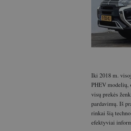
Iki 2018 m. vis
PHEV modelių, o 
visų prekės ženk
pardavimų. Iš pr
rinkai šią techn
efektyviai info