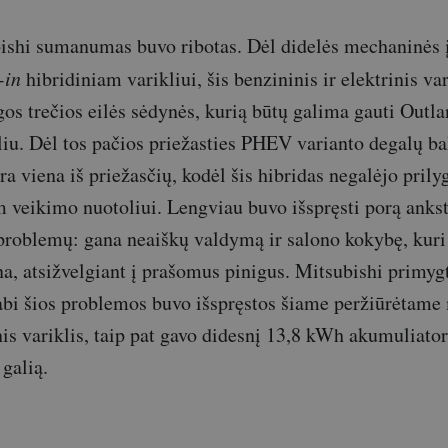
ishi sumanumas buvo ribotas. Dėl didelės mechaninės 
-in
hibridiniam varikliui, šis benzininis ir elektrinis va
gos trečios eilės sėdynės, kurią būtų galima gauti Outla
liu. Dėl tos pačios priežasties PHEV varianto degalų ba
ra viena iš priežasčių, kodėl šis hibridas negalėjo prilyg
veikimo nuotoliui. Lengviau buvo išspręsti porą ankst
problemų: gana neaiškų valdymą ir salono kokybę, kuri
na, atsižvelgiant į prašomus pinigus. Mitsubishi primygt
abi šios problemos buvo išspręstos šiame peržiūrėtame 
nis variklis, taip pat gavo didesnį 13,8 kWh akumuliator
 galią.