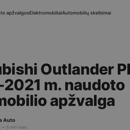
to apžvalgos
Elektromobiliai
Automobilių skelbimai
ubishi Outlander 
-2021 m. naudoto
obilio apžvalga
a Auto
3
•
6 min read