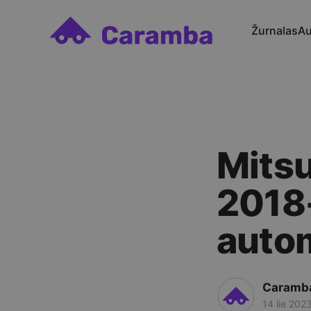
Žurnalas
Au
Mits
2018
autom
Caramb
14 lie 202