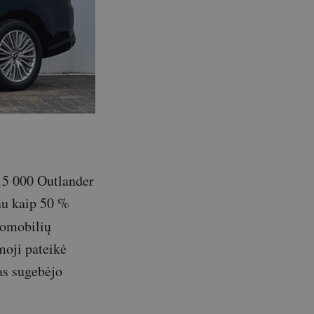
15 000 Outlander
au kaip 50 %
tomobilių
moji pateikė
las sugebėjo