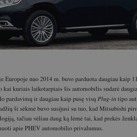
oje Europoje nuo 2014 m. buvo parduota daugiau kaip 1
kai kuriais laikotarpiais šis automobilis sudarė daugi
lo pardavimų ir daugiau kaip pusę visų
Plug-in
tipo au
adžių ši sėkmė buvo susijusi su tuo, kad Mitsubishi pir
ologiją, tačiau vėliau daug ką lėmė tai, kad prekės ženk
rmuoti apie PHEV automobilio privalumus.