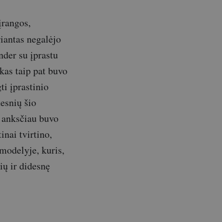
įrangos,
riantas negalėjo
nder su įprastu
kas taip pat buvo
ti įprastinio
esnių šio
 anksčiau buvo
inai tvirtino,
modelyje, kuris,
ių ir didesnę