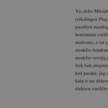
Vis dėlto Mitsub
reikalingos
Plug
pasiūlyti naudin
benzininiu varik
mažesnis, o tai y
modelio bendram 
modelio versijų 
šiek tiek abejoti
kad pasakė, jog 
kaip ir tas dides
elektros variklio