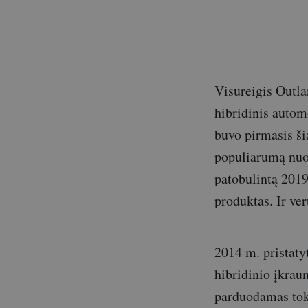
Visureigis Outla
hibridinis automo
buvo pirmasis ši
populiarumą nuol
patobulintą 2019
produktas. Ir ver
2014 m. pristaty
hibridinio įkrau
parduodamas toki