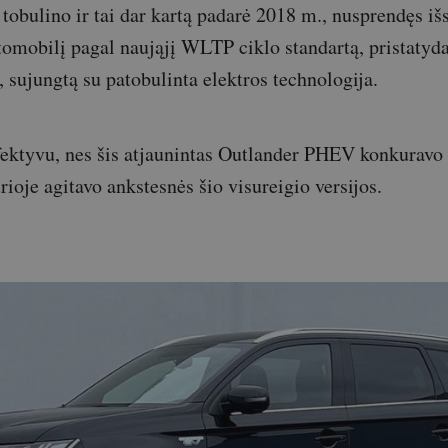
 tobulino ir tai dar kartą padarė 2018 m., nusprendęs iš
automobilį pagal naująjį WLTP ciklo standartą, pristatyd
, sujungtą su patobulinta elektros technologija.
efektyvu, nes šis atjaunintas Outlander PHEV konkuravo 
urioje agitavo ankstesnės šio visureigio versijos.