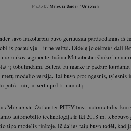
Photo by
Mateusz Bajdak
/
Unsplash
nder savo laikotarpiu buvo geriausiai parduodamas iš t
bilis pasaulyje – ir ne veltui. Didelę jo sėkmės dalį lėm
ame rinkos segmente, tačiau Mitsubishi išlaikė šio aut
at jį tobulindami. Būtent tai markė ir padarė kurdama
 metų modelio versiją. Tai buvo protingesnis, tylesnis i
ta patikrinti, ar verta pirkti naudotą.
tas Mitsubishi Outlander PHEV buvo automobilis, kuris
namo automobilio technologiją ir iki 2018 m. tebebuvo 
o tipo modelis rinkoje. Iš dalies taip buvo todėl, kad 