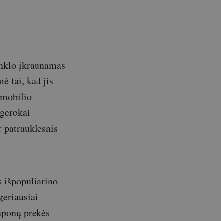
inklo įkraunamas
ė tai, kad jis
omobilio
 gerokai
r patrauklesnis
 išpopuliarino
geriausiai
japonų prekės