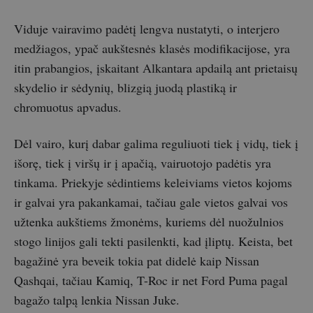
Viduje vairavimo padėtį lengva nustatyti, o interjero
medžiagos, ypač aukštesnės klasės modifikacijose, yra
itin prabangios, įskaitant Alkantara apdailą ant prietaisų
skydelio ir sėdynių, blizgią juodą plastiką ir
chromuotus apvadus.
Dėl vairo, kurį dabar galima reguliuoti tiek į vidų, tiek į
išorę, tiek į viršų ir į apačią, vairuotojo padėtis yra
tinkama. Priekyje sėdintiems keleiviams vietos kojoms
ir galvai yra pakankamai, tačiau gale vietos galvai vos
užtenka aukštiems žmonėms, kuriems dėl nuožulnios
stogo linijos gali tekti pasilenkti, kad įliptų. Keista, bet
bagažinė yra beveik tokia pat didelė kaip Nissan
Qashqai, tačiau Kamiq, T-Roc ir net Ford Puma pagal
bagažo talpą lenkia Nissan Juke.