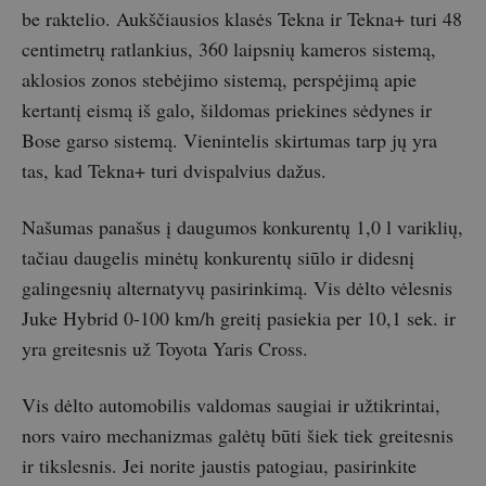
be raktelio. Aukščiausios klasės Tekna ir Tekna+ turi 48
centimetrų ratlankius, 360 laipsnių kameros sistemą,
aklosios zonos stebėjimo sistemą, perspėjimą apie
kertantį eismą iš galo, šildomas priekines sėdynes ir
Bose garso sistemą. Vienintelis skirtumas tarp jų yra
tas, kad Tekna+ turi dvispalvius dažus.
Našumas panašus į daugumos konkurentų 1,0 l variklių,
tačiau daugelis minėtų konkurentų siūlo ir didesnį
galingesnių alternatyvų pasirinkimą. Vis dėlto vėlesnis
Juke Hybrid 0-100 km/h greitį pasiekia per 10,1 sek. ir
yra greitesnis už Toyota Yaris Cross.
Vis dėlto automobilis valdomas saugiai ir užtikrintai,
nors vairo mechanizmas galėtų būti šiek tiek greitesnis
ir tikslesnis. Jei norite jaustis patogiau, pasirinkite