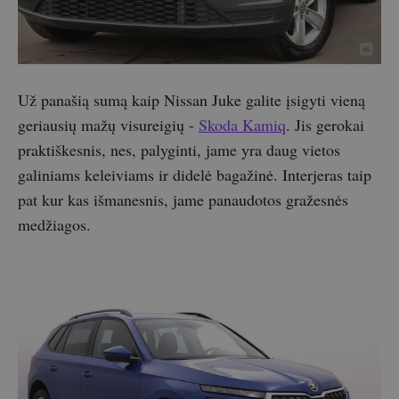
Už panašią sumą kaip Nissan Juke galite įsigyti vieną
geriausių mažų visureigių -
Skoda Kamiq
. Jis gerokai
praktiškesnis, nes, palyginti, jame yra daug vietos
galiniams keleiviams ir didelė bagažinė. Interjeras taip
pat kur kas išmanesnis, jame panaudotos gražesnės
medžiagos.