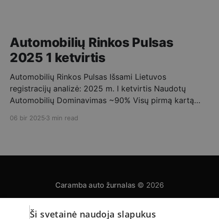
Automobilių Rinkos Pulsas
2025 1 ketvirtis
Automobilių Rinkos Pulsas Išsami Lietuvos
registracijų analizė: 2025 m. I ketvirtis Naudotų
Automobilių Dominavimas ~90% Visų pirmą kartą
registruotų automobilių buvo naudoti. ➡️ Vidutinis
06 bir 2025
3 min read
Importo Amžius 10-15 metų – tipinis Lietuvoje
registruojamo naudoto automobilio amžius. Mėnesio
Registracijų Dinamika 2025 metų pirmąjį ketvirtį
stebimas nuoseklus pirmą kartą Lietuvoje
registruojamų automobilių skaičiaus augimas,
Caramba auto žurnalas
© 2026
Ši svetainė naudoja slapukus
Privatumo politika
Automobilų skelbimai
Apie mus