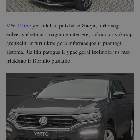
VW T-Roc
yra mielas, puikiai važiuoja, turi daug
erdvės stebėtinai smagiame interjere, rafinuotai važiuoja
greitkeliu ir turi tikrai gerą informacijos ir pramogų
sistemą. Jis itin patogus ir ypač gerai izoliuoja jus nuo
triukšmo ir išorinio pasaulio.