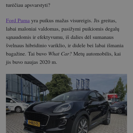
turėčiau apsvarstyti?
Ford Puma
yra puikus mažas visureigis. Jis greitas,
labai maloniai valdomas, pasižymi puikiomis degalų
sąnaudomis ir efektyvumu, iš dalies dėl sumanaus
švelnaus hibridinio variklio, ir didele bei labai išmania
bagažine. Tai buvo
What Car?
Metų automobilis, kai
jis buvo naujas 2020 m.