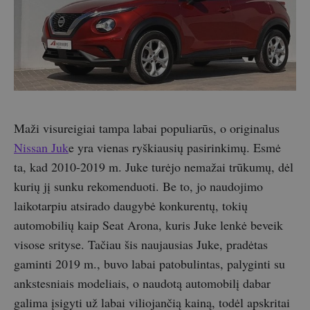
Maži visureigiai tampa labai populiarūs, o originalus
Nissan Juk
e yra vienas ryškiausių pasirinkimų. Esmė
ta, kad 2010-2019 m. Juke turėjo nemažai trūkumų, dėl
kurių jį sunku rekomenduoti. Be to, jo naudojimo
laikotarpiu atsirado daugybė konkurentų, tokių
automobilių kaip Seat Arona, kuris Juke lenkė beveik
visose srityse. Tačiau šis naujausias Juke, pradėtas
gaminti 2019 m., buvo labai patobulintas, palyginti su
ankstesniais modeliais, o naudotą automobilį dabar
galima įsigyti už labai viliojančią kainą, todėl apskritai