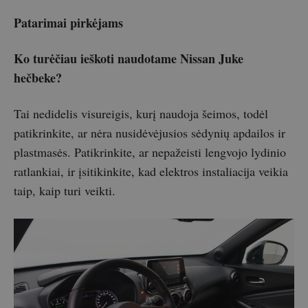
Patarimai pirkėjams
Ko turėčiau ieškoti naudotame Nissan Juke
hečbeke?
Tai nedidelis visureigis, kurį naudoja šeimos, todėl
patikrinkite, ar nėra nusidėvėjusios sėdynių apdailos ir
plastmasės. Patikrinkite, ar nepažeisti lengvojo lydinio
ratlankiai, ir įsitikinkite, kad elektros instaliacija veikia
taip, kaip turi veikti.