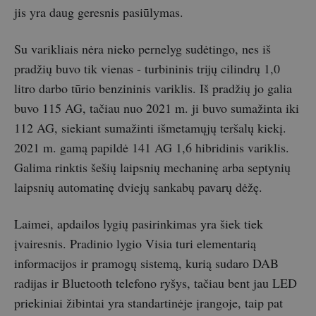
jis yra daug geresnis pasiūlymas.
Su varikliais nėra nieko pernelyg sudėtingo, nes iš
pradžių buvo tik vienas - turbininis trijų cilindrų 1,0
litro darbo tūrio benzininis variklis. Iš pradžių jo galia
buvo 115 AG, tačiau nuo 2021 m. ji buvo sumažinta iki
112 AG, siekiant sumažinti išmetamųjų teršalų kiekį.
2021 m. gamą papildė 141 AG 1,6 hibridinis variklis.
Galima rinktis šešių laipsnių mechaninę arba septynių
laipsnių automatinę dviejų sankabų pavarų dėžę.
Laimei, apdailos lygių pasirinkimas yra šiek tiek
įvairesnis. Pradinio lygio Visia turi elementarią
informacijos ir pramogų sistemą, kurią sudaro DAB
radijas ir Bluetooth telefono ryšys, tačiau bent jau LED
priekiniai žibintai yra standartinėje įrangoje, taip pat