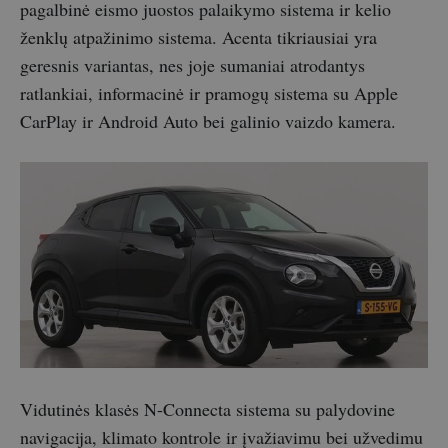
pagalbinė eismo juostos palaikymo sistema ir kelio
ženklų atpažinimo sistema. Acenta tikriausiai yra
geresnis variantas, nes joje sumaniai atrodantys
ratlankiai, informacinė ir pramogų sistema su Apple
CarPlay ir Android Auto bei galinio vaizdo kamera.
Vidutinės klasės N-Connecta sistema su palydovine
navigacija, klimato kontrole ir įvažiavimu bei užvedimu