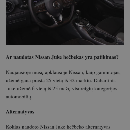
Ar naudotas Nissan Juke hečbekas yra patikimas?
Naujausioje mūsų apklausoje Nissan, kaip gamintojas,
užėmė gana prastą 25 vietą iš 32 markių. Dabartinis
Juke užėmė 6 vietą iš 25 mažų visureigių kategorijos
automobilių.
Alternatyvos
Kokias naudoto Nissan Juke hečbeko alternatyvas