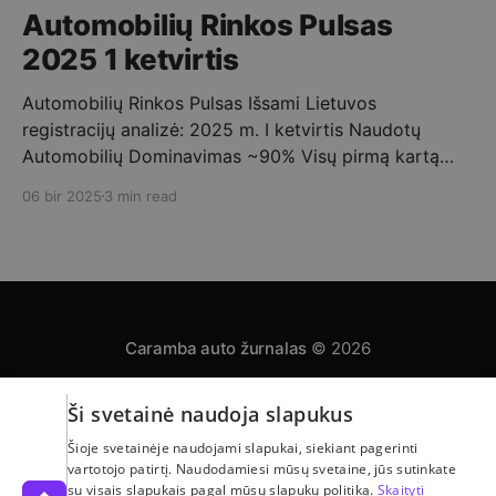
Automobilių Rinkos Pulsas
2025 1 ketvirtis
Automobilių Rinkos Pulsas Išsami Lietuvos
registracijų analizė: 2025 m. I ketvirtis Naudotų
Automobilių Dominavimas ~90% Visų pirmą kartą
registruotų automobilių buvo naudoti. ➡️ Vidutinis
06 bir 2025
3 min read
Importo Amžius 10-15 metų – tipinis Lietuvoje
registruojamo naudoto automobilio amžius. Mėnesio
Registracijų Dinamika 2025 metų pirmąjį ketvirtį
stebimas nuoseklus pirmą kartą Lietuvoje
registruojamų automobilių skaičiaus augimas,
Caramba auto žurnalas
© 2026
Ši svetainė naudoja slapukus
Privatumo politika
Automobilų skelbimai
Apie mus
Šioje svetainėje naudojami slapukai, siekiant pagerinti
Powered by Ghost
vartotojo patirtį. Naudodamiesi mūsų svetaine, jūs sutinkate
su visais slapukais pagal mūsų slapukų politiką.
Skaityti