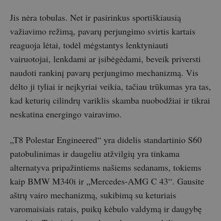
Jis nėra tobulas. Net ir pasirinkus sportiškiausią
važiavimo režimą, pavarų perjungimo svirtis kartais
reaguoja lėtai, todėl mėgstantys lenktyniauti
vairuotojai, lenkdami ar įsibėgėdami, beveik priversti
naudoti rankinį pavarų perjungimo mechanizmą. Vis
dėlto ji tyliai ir neįkyriai veikia, tačiau trūkumas yra tas,
kad keturių cilindrų variklis skamba nuobodžiai ir tikrai
neskatina energingo vairavimo.
„T8 Polestar Engineered“ yra didelis standartinio S60
patobulinimas ir daugeliu atžvilgių yra tinkama
alternatyva pripažintiems našiems sedanams, tokiems
kaip BMW M340i ir „Mercedes-AMG C 43“. Gausite
aštrų vairo mechanizmą, sukibimą su keturiais
varomaisiais ratais, puikų kėbulo valdymą ir daugybę