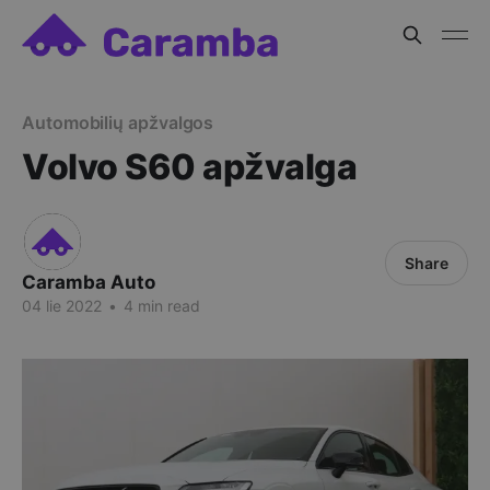
Automobilių apžvalgos
Volvo S60 apžvalga
Share
Caramba Auto
04 lie 2022
•
4 min read