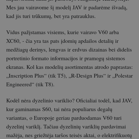
Mes jau vairavome šį modelį JAV ir padarėme išvadą,
kad jis turi trūkumų, bet yra patrauklus.
Vidus pažįstamas visiems, kurie vairavo V60 arba
XC60, - čia yra tas pats įdomių apdailos detalių ir
medžiagų derinys, lengvas ir erdvus dizainas bei didelis
portretinio formato informacijos ir pramogų sistemos
ekranas. Kol kas modelių asortimentas atrodo paprastas:
„Inscription Plus“ (tik T5), „R-Design Plus“ ir „Polestar
Engineered“ (tik T8).
Kodėl nėra dyzelinio variklio? Oficialiai todėl, kad JAV,
kur gaminamas S60, tai nėra populiarus degalų
variantas, o Europoje geriau parduodamas V60 turi
dyzelinį variklį. Tačiau dyzelinių variklių pardavimai
mažėja, nes griežtėja taršos teisės aktai, o elektrifikuotų