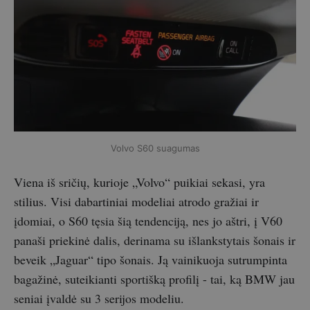
Volvo S60 suagumas
Viena iš sričių, kurioje „Volvo“ puikiai sekasi, yra
stilius. Visi dabartiniai modeliai atrodo gražiai ir
įdomiai, o S60 tęsia šią tendenciją, nes jo aštri, į V60
panaši priekinė dalis, derinama su išlankstytais šonais ir
beveik „Jaguar“ tipo šonais. Ją vainikuoja sutrumpinta
bagažinė, suteikianti sportišką profilį - tai, ką BMW jau
seniai įvaldė su 3 serijos modeliu.