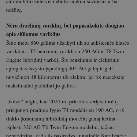
automobilio keleivis nebūtų sunkiai sužeistas arba
nežūtų.
Nėra dyzelinių variklių, bet papasakokite daugiau
apie siūlomus variklius
Šiuo metu S60 galima užsakyti tik su aukštesnės klasės
varikliais: T5 benzininį variklį su 250 AG ir T8 Twin
Engine hibridinį variklį. Šis benzininis ir elektrinis
agregatas išvysto įspūdingą 405 AG galią ir gali
nuvažiuoti 48 kilometrus tik elektra, jei tik nesieksite
maksimaliai padidinti jo galios.
„Volvo“ teigia, kad 2020 m. prie šios serijos turėtų
prisijungti pradinio lygio T4 modelis su 190 AG, o iš
tinklo įkraunamų hibridinių modelių gamą ketina
išplėsti 320 AG T6 Twin Engine modeliu, tačiau
nepatvirtina, kada jis pasirodys Jungtinėje Karalystėje.