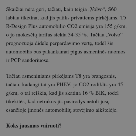
Skaičiai nėra geri, tačiau, kaip teigia „Volvo“, S60
labiau tikėtina, kad jis patiks privatiems pirkėjams. T5
R-Design Plus automobilio CO2 emisija yra 155 g/km,
o jo mokesčių tarifas siekia 34-35 %. Tačiau „Volvo“
prognozuoja didelę perpardavimo vertę, todėl šis
automobilis bus pakankamai pigus asmeninės nuomos
ir PCP sandoriuose.
Tačiau asmeniniams pirkėjams T8 yra brangesnis,
tačiau, kadangi tai yra PHEV, jo CO2 rodiklis yra 45
g/km, o tai reiškia, kad jis skatina 16 % BIK, todėl
tikėkitės, kad netrukus jis pasirodys netoli jūsų
esančioje įmonės automobilių stovėjimo aikštelėje.
Koks jausmas vairuoti?