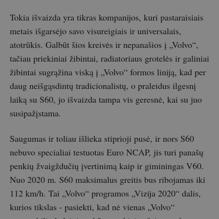
Tokia išvaizda yra tikras kompanijos, kuri pastaraisiais
metais išgarsėjo savo visureigiais ir universalais,
atotrūkis. Galbūt šios kreivės ir nepanašios į „Volvo“,
tačiau priekiniai žibintai, radiatoriaus grotelės ir galiniai
žibintai sugrąžina viską į „Volvo“ formos liniją, kad per
daug neišgąsdintų tradicionalistų, o praleidus ilgesnį
laiką su S60, jo išvaizda tampa vis geresnė, kai su juo
susipažįstama.
Saugumas ir toliau išlieka stiprioji pusė, ir nors S60
nebuvo specialiai testuotas Euro NCAP, jis turi panašų
penkių žvaigždučių įvertinimą kaip ir giminingas V60.
Nuo 2020 m. S60 maksimalus greitis bus ribojamas iki
112 km/h. Tai „Volvo“ programos „Vizija 2020“ dalis,
kurios tikslas - pasiekti, kad nė vienas „Volvo“