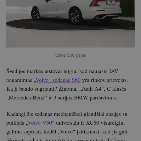
Volvo S60 galas
Švedijos markės atstovai teigia, kad naujasis JAV
pagamintas „
Volvo“ sedanas S60
yra rinkos griovėjas.
Ką ji bando sugriauti? Žinoma, „Audi A4“, C klasės
„Mercedes-Benz“ ir 3 serijos BMW pardavimus.
Kadangi šis sedanas mechaniškai glaudžiai susijęs su
puikiais „
Volvo V60
“ universalu ir XC60 visureigiu,
galima suprasti, kodėl „Volvo“ įsitikinusi, kad jis gali
iškreipti rinką ir atitraukti žmones nuo trijų didžiųjų